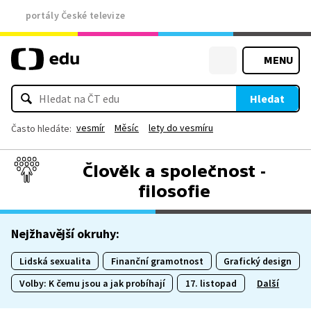
portály České televize
MENU
Hledat
vesmír
Měsíc
lety do vesmíru
Často hledáte:
Člověk a společnost -
filosofie
Nejžhavější okruhy:
Lidská sexualita
Finanční gramotnost
Grafický design
Volby: K čemu jsou a jak probíhají
17. listopad
Další