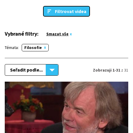
Filtrovat videa
Vybrané filtry:
Smazat vše
Témata:
Filosofie
Seřadit podle...
Zobrazuji 1-31
z 31