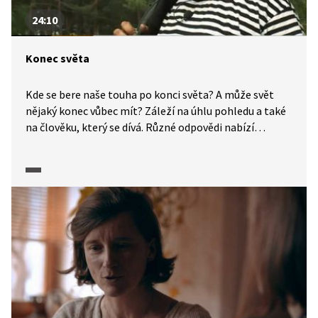
24:10
Konec světa
Kde se bere naše touha po konci světa? A může svět
nějaký konec vůbec mít? Záleží na úhlu pohledu a také
na člověku, který se dívá. Různé odpovědi nabízí
filozofie, náboženství nebo proroctví. Ať už je
to jakkoliv, je jisté, že nás konce fascinují. A víte kolik
konců má jitrnice, proč u nás máme tajgu, kde konec
nenastává a jak by to znělo, kdyby přeci jen nějaký ten
konec nastal?