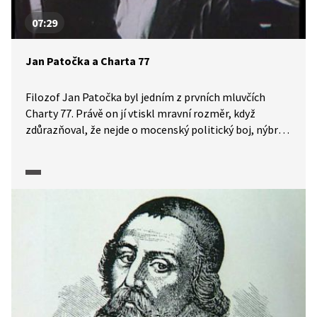
07:29
Jan Patočka a Charta 77
Filozof Jan Patočka byl jedním z prvních mluvčích
Charty 77. Právě on jí vtiskl mravní rozměr, když
zdůrazňoval, že nejde o mocenský politický boj, nýbrž
o nastolení mravních základů, které musejí být vždy
platné a nezávislé na tom, kdo je právě u moci.
Na začátku března 1977 se setkal s nizozemským
ministrem van der Stoelem, což režim rozzuřilo. Státní
bezpečnost podrobila Patočku mnohahodinovému
výslechu, po němž se zdravotně zhroutil a o několik dní
později zemřel.