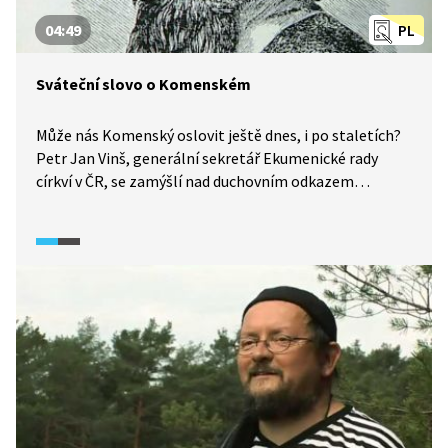
04:49
PL
Sváteční slovo o Komenském
Může nás Komenský oslovit ještě dnes, i po staletích?
Petr Jan Vinš, generální sekretář Ekumenické rady
církví v ČR, se zamýšlí nad duchovním odkazem
Komenského, klade si otázku, jaký je „jeho“ Komenský.
Nachází přitom oporu v proroku Izajášovi.
Komenského vidí jako postavu stíhanou ranami osudu,
podobnou nalomené třtině, postavu, která se ale nikdy
nezlomí a znovu se narovná, aby pokračovala v práci
pro lidstvo…