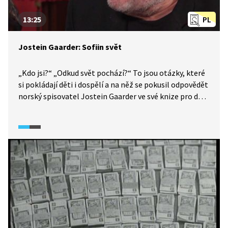
13:25
PL
Jostein Gaarder: Sofiin svět
„Kdo jsi?“ „Odkud svět pochází?“ To jsou otázky, které
si pokládají děti i dospělí a na něž se pokusil odpovědět
norský spisovatel Jostein Gaarder ve své knize pro děti
a mládež Sofiin svět (1991). Gaarder hovoří o vzniku
románu, jeho vydání a celosvětovém úspěchu. Zmiňuje
také pozitivní vztah Norů k filosofii a jejímu učení.
V závěru se vyjadřuje k příběhům, které lidstvo
od nepaměti doprovázejí, k filosofickým otázkám, jež
kladou zejména děti, a ke zvolenému názvu knihy.