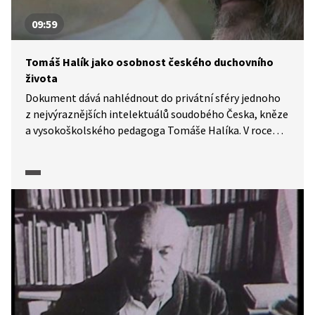
09:59
Tomáš Halík jako osobnost českého duchovního
života
Dokument dává nahlédnout do privátní sféry jednoho
z nejvýraznějších intelektuálů soudobého Česka, kněze
a vysokoškolského pedagoga Tomáše Halíka. V roce
2014 se stal nositelem prestižní Templetonovy ceny.
Ve filmu se ponoříme do hlubin lidského myšlení
a cítění a prostřednictvím této významné osobnosti
budeme hledat pravdu a smysl života i v nelehkých
dobách naší historie.