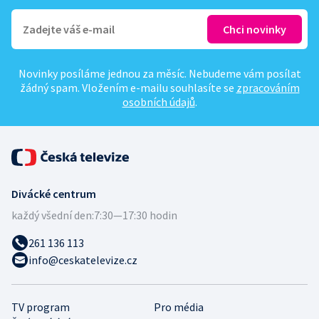
Novinky posíláme jednou za měsíc. Nebudeme vám posílat
žádný spam. Vložením e-mailu souhlasíte se
zpracováním
osobních údajů
.