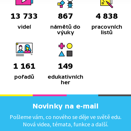
13 733
867
4 838
videí
námětů do
pracovních
výuky
listů
1 161
149
pořadů
edukativních
her
Novinky na e-mail
Pošleme vám, co nového se děje ve světě edu.
Nová videa, témata, funkce a další.