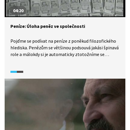
04:20
Peníze: Úloha peněz ve společnosti
Pojďme se podívat na peníze z poněkud filozofického
hlediska. Penězům se většinou podsouvá jakási špinavá
role a málokdy si je automaticky ztotožníme se
ctností. Často kazí charakter a mít peněz málo bývá
stejně špatné jako mít jich příliš. Kromě jejich základní
funkce coby platidla slouží peníze v moderní
společnosti také jako prostředek k prosazování
a distribuci moci. Majetnější se rovná mocnější. Jenže
to vede k hrozným věcem. Ale aby společnost mohla
zdravě fungovat, musí vždy zůstat něco, co za peníze
koupit nelze. To je základem moderního státu
a zároveň jádrem problému korupce.