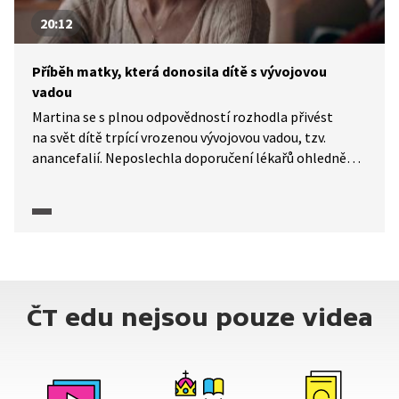
20:12
Příběh matky, která donosila dítě s vývojovou
vadou
Martina se s plnou odpovědností rozhodla přivést
na svět dítě trpící vrozenou vývojovou vadou, tzv.
anancefalií. Neposlechla doporučení lékařů ohledně
potratu, porodila Andělku a nechala ji zemřít
přirozenou cestou při porodu. Její malé děti spolu
s rodiči celý příběh prožívaly také, včetně pochování
mrtvé sestřičky v porodnici. Rodina se pak s Andělkou
rozloučila při pohřbu, rituálu, který je pro pozůstalé
po smrti blízkých vždy velmi důležitý. Příběh je
inspirací pro všechny především v tom, že každý je
ČT edu nejsou pouze videa
za své rozhodnutí odpovědný sám a vždy jde jen o jeho
volbu.