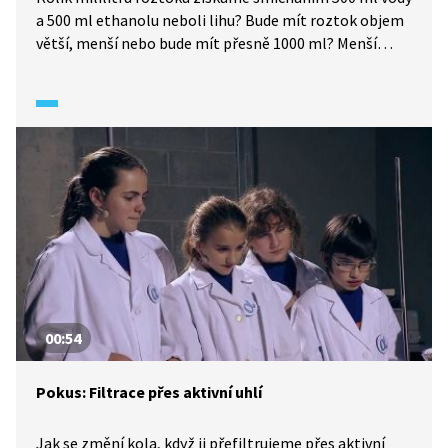
a 500 ml ethanolu neboli lihu? Bude mít roztok objem
větší, menší nebo bude mít přesně 1000 ml? Menší
molekuly vody se naskládají mezi větší molekuly
ethanolu a podle toho bude vypadat výsledek.
00:54
Pokus: Filtrace přes aktivní uhlí
Jak se změní kola, když ji přefiltrujeme přes aktivní