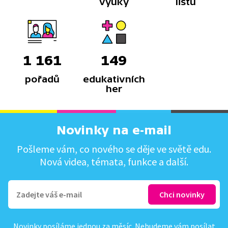
výuky
listů
1 161
149
pořadů
edukativních
her
Novinky na e-mail
Pošleme vám, co nového se děje ve světě edu.
Nová videa, témata, funkce a další.
Novinky posíláme jednou za měsíc. Nebudeme vám posílat