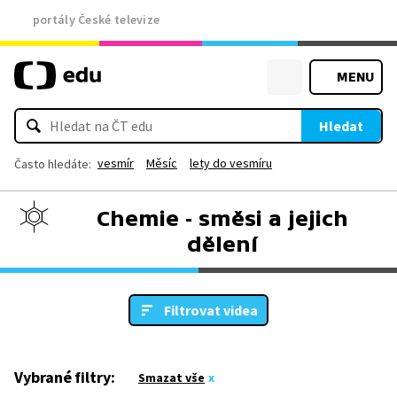
portály České televize
MENU
Hledat
vesmír
Měsíc
lety do vesmíru
Často hledáte:
Chemie - směsi a jejich
dělení
Filtrovat videa
Vybrané filtry:
Smazat vše