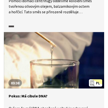
Pomocí domácí centrifugy oddělíme koloidní směs
tvořenou olivovým olejem, balzamikovým octem
a hořčicí. Tato směs se přirozeně rozděluje
za přitažlivosti 1g. Když chceme znát přesný poměr
složení promíchané směsi, použijeme domácí
odstředivku vyrobenou z jízdního kola, která nám
umožní rychlé rozdělení směsi.
03:38
PL
Pokus: Má cibule DNA?