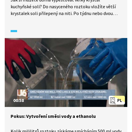
kuchyňské soli? Do nasyceného roztoku vložíte větší
krystalek soli přilepený na niti. Po týdnu nebo dvou
krystalek vyroste. Pokud budete trpěliví, vypěstujete
opravdu velký krystal.
00:58
PL
Pokus: Vytvoření směsi vody a ethanolu
Kolik mililitrů roztoku získáme smícháním 500 ml vody