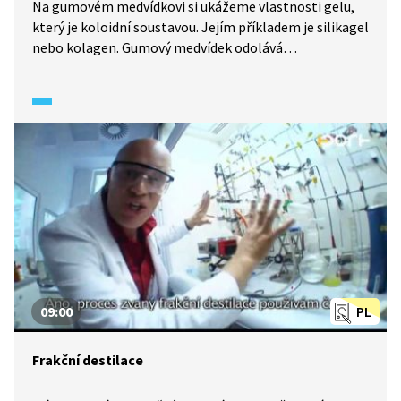
Na gumovém medvídkovi si ukážeme vlastnosti gelu,
který je koloidní soustavou. Jejím příkladem je silikagel
nebo kolagen. Gumový medvídek odolává
mechanickým změnám, ale rozpouští se v kyselině
sírové. Také aerogel má zajímavé vlastnosti. Vznikl
nahrazením kapaliny plynem. Oxid křemičitý, z něhož
je vyroben, tvoří pouze dvě desetiny jediného procenta,
zbytek tvoří vzduch.
09:00
PL
Frakční destilace