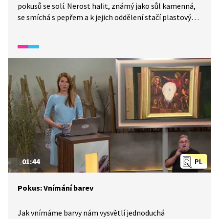
pokusů se solí. Nerost halit, známý jako sůl kamenná,
se smíchá s pepřem a k jejich oddělení stačí plastový
kelímek, na kterém vytvoříme elektrostatický náboj,
a pepř se přichytí ke kelímku. M takéůžete změnit
slanou chuť soli na sladkou. Nevěříte? Stačí smíchat sůl
s hladkou moukou.
01:44
PL
Pokus: Vnímání barev
Jak vnímáme barvy nám vysvětlí jednoduchá