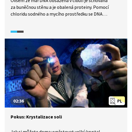
Ovšem že má! DNA obsažená v cibuli je schovaná
za buněčnou stěnu a je obalená proteiny. Pomocí
chloridu sodného a mycího prostředku se DNA
extrahuje do vody. Extrakci urychlíme použitím vlažné
vodní lázně. Po filtraci získáme molekuly DNA
rozpuštěné ve vodě a přidáním studeného alkoholu
molekuly DNA dokonce uvidíme.
02:36
PL
Pokus: Krystalizace soli
Jak si můžete doma vypěstovat velký krystal