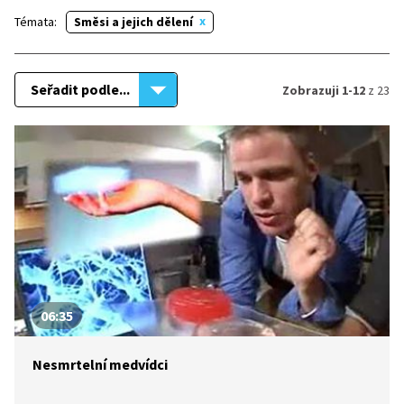
Témata:
Směsi a jejich dělení
Seřadit podle...
Zobrazuji 1-12
z 23
06:35
Nesmrtelní medvídci