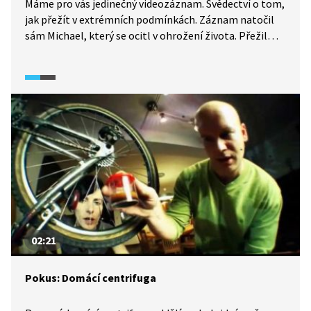
Máme pro vás jedinečný videozáznam. Svědectví o tom,
jak přežít v extrémních podmínkách. Záznam natočil
sám Michael, který se ocitl v ohrožení života. Přežil
zával v jeskyni. Klíčová otázka jeho dvou dnů napětí
a obav: co pít? Stačí si vyrobit nouzový destilační
přístroj. Jak? Chemik Michael si poradil i v této obtížné
situaci.
02:21
Pokus: Domácí centrifuga