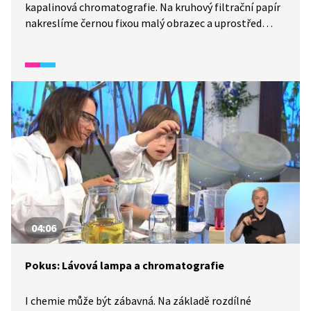
kapalinová chromatografie. Na kruhový filtrační papír
nakreslíme černou fixou malý obrazec a uprostřed
uděláme malý otvor. Do otvoru dáme druhý filtrační
papír složený do kornoutku. Filtrační papír postavíme
kornoutkem do misky se slanou vodou. Pozorujeme
od středu rozbíhající se barvy. Vidíme, že černá se
ve skutečnosti skládá z více barev.
04:06
Pokus: Lávová lampa a chromatografie
I chemie může být zábavná. Na základě rozdílné