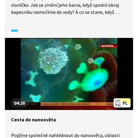
sluníčko. Jak se změní jeho barva, když spodní okraj
kapesníku namočíme do vody? A co se stane, když
sluníčko nakreslíme modrým fixem a doprostřed
kapesníku kápneme vodu?
04:26
PL
Cesta do nanosvěta
Pojďme společně nahlédnout do nanosvěta, oblasti