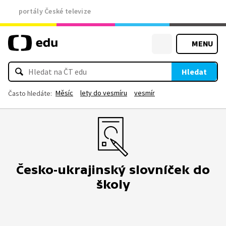
portály České televize
MENU
Hledat
Měsíc
lety do vesmíru
vesmír
Často hledáte:
Česko-ukrajinský slovníček do
školy