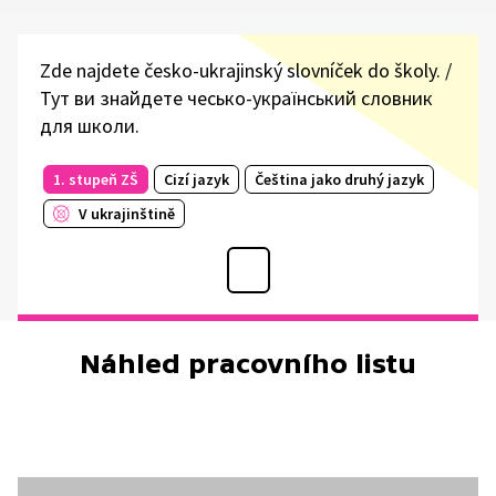
Zde najdete česko-ukrajinský slovníček do školy. /
Тут ви знайдете чесько-український словник
для школи.
1. stupeň ZŠ
Cizí jazyk
Čeština jako druhý jazyk
V ukrajinštině
Náhled pracovního listu