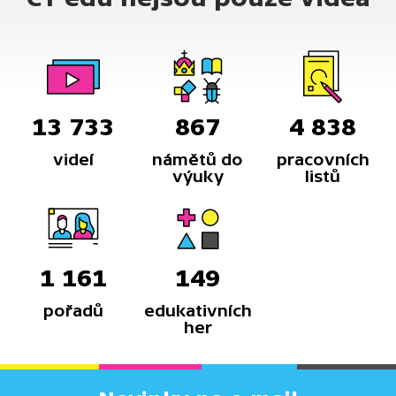
13 733
867
4 838
videí
námětů do
pracovních
výuky
listů
1 161
149
pořadů
edukativních
her