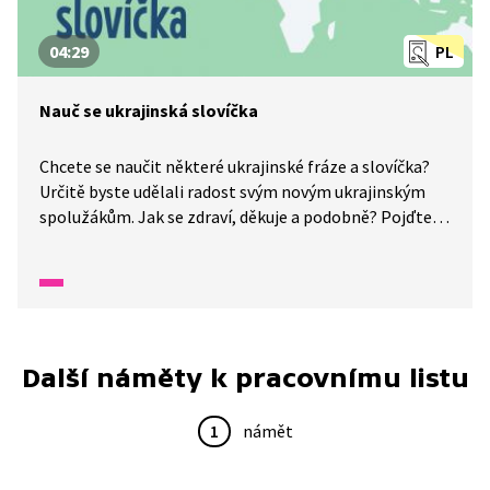
04:29
PL
Nauč se ukrajinská slovíčka
Chcete se naučit některé ukrajinské fráze a slovíčka?
Určitě byste udělali radost svým novým ukrajinským
spolužákům. Jak se zdraví, děkuje a podobně? Pojďte
na to, pomůže vám ukrajinská učitelka Mirka.
Další náměty k pracovnímu listu
1
námět