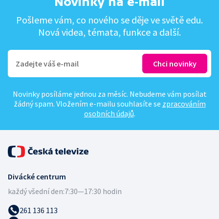
Novinky na e-mail
Pošleme vám, co nového se děje ve světě edu.
Nová videa, témata, funkce a další.
Novinky posíláme jednou za měsíc. Nebudeme vám posílat
žádný spam. Vložením e-mailu souhlasíte se
zpracováním
osobních údajů
.