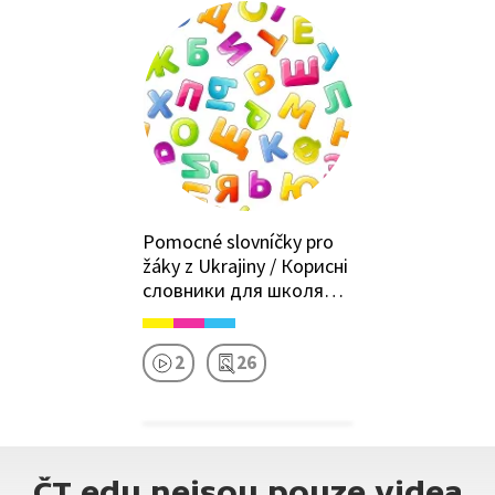
Pomocné slovníčky pro
žáky z Ukrajiny / Корисні
словники для школярів
з-за кордону
2
26
ČT edu nejsou pouze videa