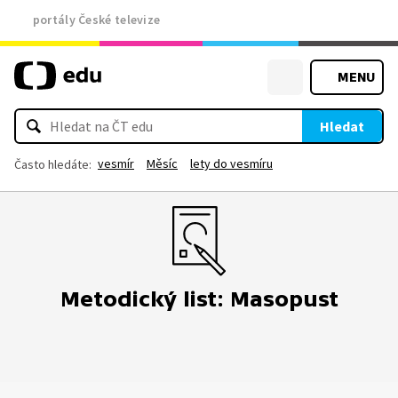
portály České televize
MENU
Hledat
vesmír
Měsíc
lety do vesmíru
Často hledáte:
Metodický list: Masopust