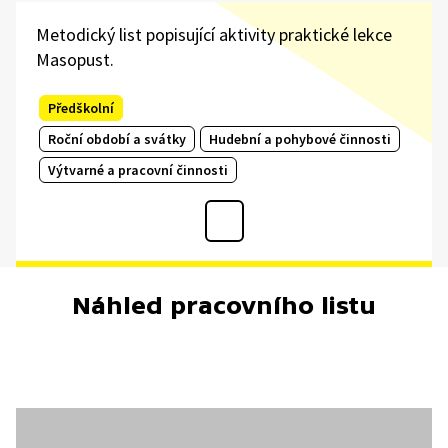
Metodický list popisující aktivity praktické lekce
Masopust.
Předškolní
Roční období a svátky
Hudební a pohybové činnosti
Výtvarné a pracovní činnosti
Náhled pracovního listu