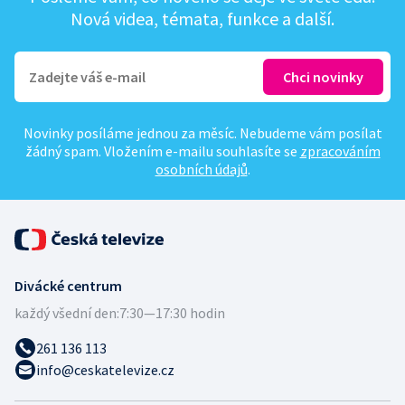
Nová videa, témata, funkce a další.
Novinky posíláme jednou za měsíc. Nebudeme vám posílat
žádný spam. Vložením e-mailu souhlasíte se
zpracováním
osobních údajů
.