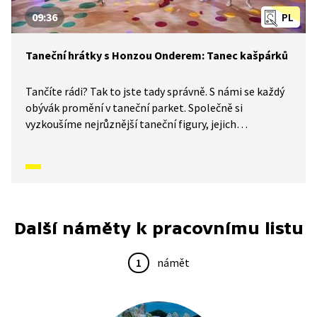
09:36
PL
Taneční hrátky s Honzou Onderem: Tanec kašpárků
Tančíte rádi? Tak to jste tady správně. S námi se každý
obývák promění v taneční parket. Společně si
vyzkoušíme nejrůznější taneční figury, jejich
kombinace a variace. Nějaké nové si vymyslíme
a hlavně si to užijeme! A my jsme tu proto, abychom
vás inspirovali a udělali z vás krále či královnu každého
tanečního parketu. Dneska si ukážeme, jak to vypadá,
když se tančí tanec kašpárků.
Další náměty k pracovnímu listu
1
námět