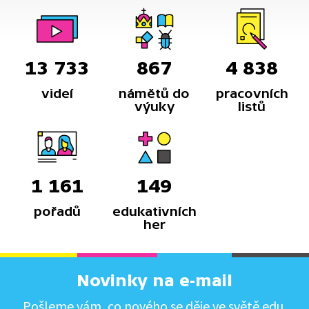
13 733
867
4 838
videí
námětů do
pracovních
výuky
listů
1 161
149
pořadů
edukativních
her
Novinky na e-mail
Pošleme vám, co nového se děje ve světě edu.