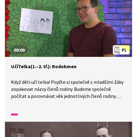
00:00
PL
UčíTelka(1.–2. tř.): Rodokmen
Když děti učí telka! Pojďte si společně s mladšími žáky
zopakovat názvy členů rodiny. Budeme společně
počítat a porovnávat věk jednotlivých členů rodiny.
Vyřešíme slovní úlohu.