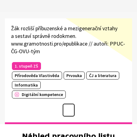
Žák rozliší příbuzenské a mezigenerační vztahy
a sestaví správně rodokmen.
www.gramotnosti.pro/epublikace // autoři: PPUC-
ČG-OVU-tým
1. stupeň ZŠ
Přírodověda Vlastivěda
Prvouka
ČJ a literatura
Informatika
Digitální kompetence
Náhled pracovního listu