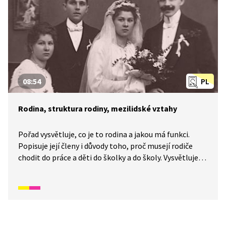
08:54
PL
Rodina, struktura rodiny, mezilidské vztahy
Pořad vysvětluje, co je to rodina a jakou má funkci.
Popisuje její členy i důvody toho, proč musejí rodiče
chodit do práce a děti do školky a do školy. Vysvětluje,
co je to rodokmen a kdo všechno do něj patří.
Komentuje také příčinu rozvodu rodičů a jeho dopad
na rodinu.