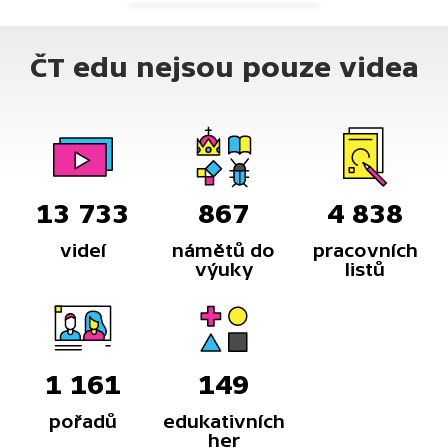
ČT edu nejsou pouze videa
13 733
867
4 838
videí
námětů do
pracovních
výuky
listů
1 161
149
pořadů
edukativních
her