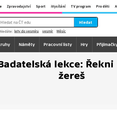
e
Zpravodajství
Sport
iVysílání
TV program
Pro děti
A
Hledat
lety do vesmíru
vesmír
Měsíc
hledáte:
ruhy
Náměty
Pracovní listy
Hry
Přijímačk
Badatelská lekce: Řekni 
žereš