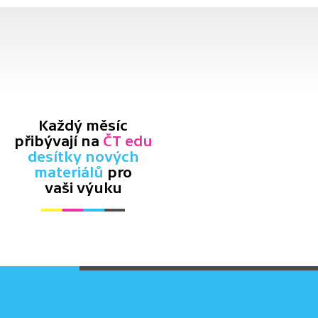
Každý měsíc
přibývají na
ČT edu
desítky nových
materiálů
pro
vaši výuku