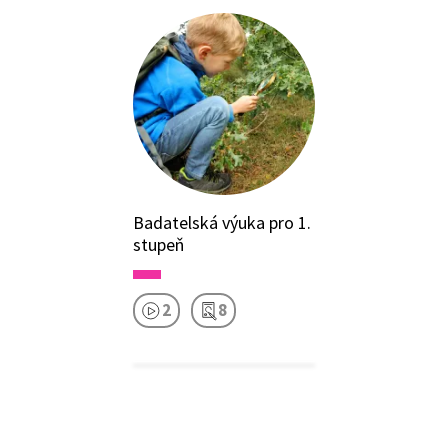
Badatelská výuka pro 1.
stupeň
2
8