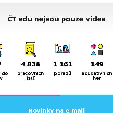
ČT edu nejsou pouze videa
7
4 838
1 161
149
 do
pracovních
pořadů
edukativních
y
listů
her
Novinky na e-mail