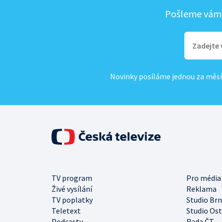
Pošleme vám, 
Novinky posíláme jednou za měsí