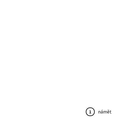
1
námět