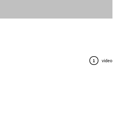
1
video