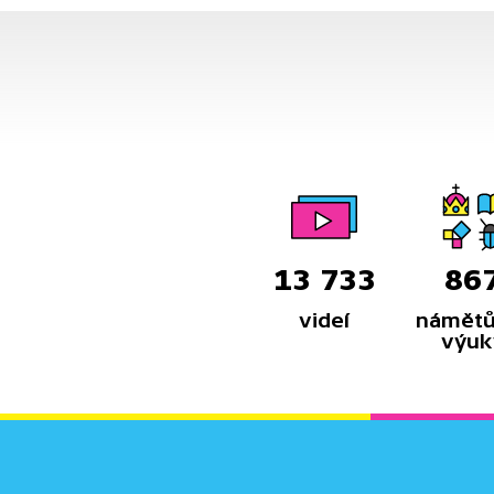
13 733
86
videí
námětů
výuk