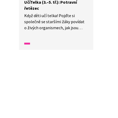
UčíTelka (3.–5. tř.): Potravní
řetězec
Když děti učí telka! Pojďte si
společně se staršími žáky povídat
o živých organismech, jak jsou
na sobě navzájem závislé a co je
to potravní řetězec. Budeme
hledat chybějící slova v textech
a poznávat živé organismy
z obrázků.