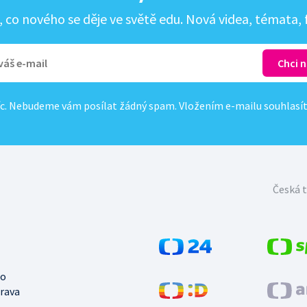
co nového se děje ve světě edu. Nová videa, témata, f
c. Nebudeme vám posílat žádný spam. Vložením e-mailu souhlasí