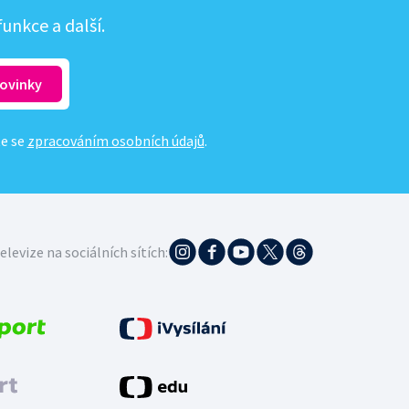
unkce a další.
te se
zpracováním osobních údajů
.