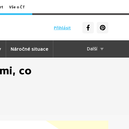
rt
Vše o ČT
Přihlásit
y
Náročné situace
Další
mi, co