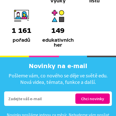
výuky
listů
1 161
149
pořadů
edukativních
her
Novinky na e-mail
Pošleme vám, co nového se děje ve světě edu.
Nová videa, témata, funkce a další.
Novinky posíláme jednou za měsíc. Nebudeme vám posílat