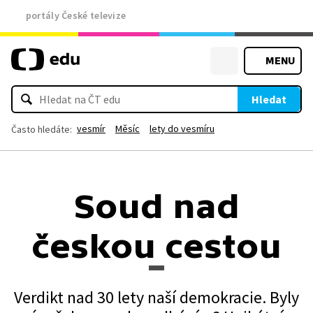
portály České televize
MENU
Hledat
vesmír
Měsíc
lety do vesmíru
Často hledáte:
Soud nad
českou cestou
Verdikt nad 30 lety naší demokracie. Byly