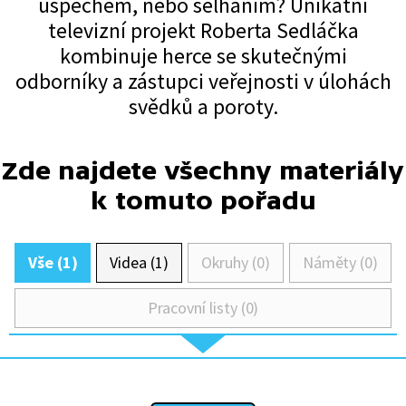
úspěchem, nebo selháním? Unikátní
televizní projekt Roberta Sedláčka
kombinuje herce se skutečnými
odborníky a zástupci veřejnosti v úlohách
svědků a poroty.
Zde najdete všechny materiály
k tomuto pořadu
Vše (1)
Videa (1)
Okruhy (0)
Náměty (0)
Pracovní listy (0)