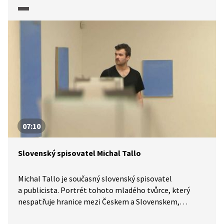
čítanka zhlédneme portrét tohoto spisovatele.
Dozvíme se o jeho vztahu k tvorbě, ale třeba také
k hudbě nebo k pracovnímu prostředí.
07:10
Slovenský spisovatel Michal Tallo
Michal Tallo je současný slovenský spisovatel
a publicista. Portrét tohoto mladého tvůrce, který
nespatřuje hranice mezi Českem a Slovenskem,
zhlédneme v pořadu Slovenská čítanka. Společně s ním