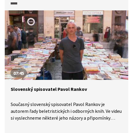
o procesu své umělecké tvorby.
07:45
Slovenský spisovatel Pavol Rankov
Současný slovenský spisovatel Pavol Rankov je
autorem řady beletristických i odborných knih. Ve videu
si vyslechneme některé jeho názory a připomínky
nejen k umělecké tvorbě, ale i k soudobé společnosti.
Uvažuje o tom, jak moc jsme determinováni naší