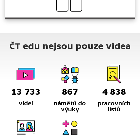
ČT edu nejsou pouze videa
13 733
867
4 838
videí
námětů do
pracovních
výuky
listů