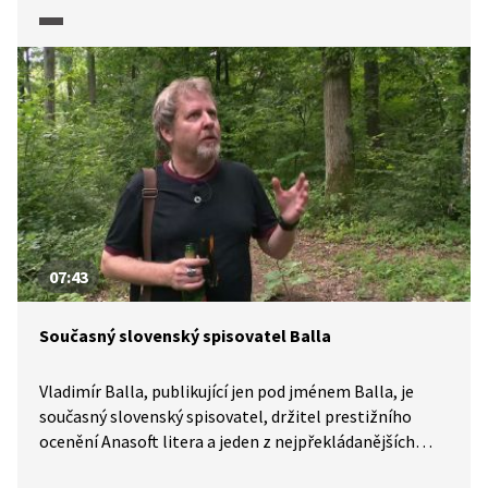
totéž, co jejich rodiče. Jen jejich vnímání může být
o dost silnější.
07:43
Současný slovenský spisovatel Balla
Vladimír Balla, publikující jen pod jménem Balla, je
současný slovenský spisovatel, držitel prestižního
ocenění Anasoft litera a jeden z nejpřekládanějších
slovenských autorů současnosti. V pořadu Slovenská