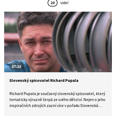
20
videí
07:23
Slovenský spisovatel Richard Pupala
Richard Pupala je současný slovenský spisovatel, který
tematicky výrazně čerpá ze svého dětství. Nejen o jeho
inspiračních zdrojích zazní více v pořadu Slovenská
čítanka. Děti jsou budoucí dospělí a často zažívají