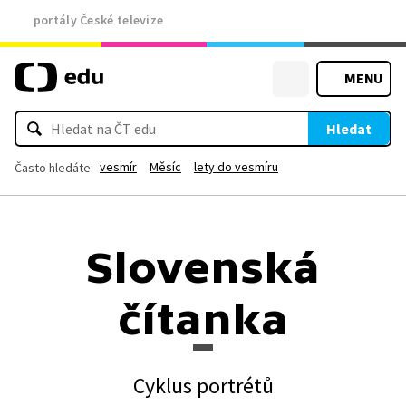
portály České televize
MENU
Hledat
vesmír
Měsíc
lety do vesmíru
Často hledáte:
Slovenská
čítanka
Cyklus portrétů