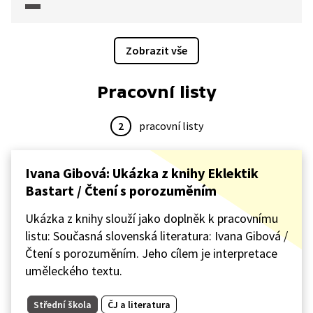
historickou zkušeností s totalitarismem. Ve druhé
části videa pak rozmýšlí nad tím, že nás dnes
informace příliš zahlcují a že jejich hlavním cílem již
Zobrazit vše
není pravdivost, nýbrž atraktivnost. Současně vyjadřuje
i své obavy z „krize slova“, totiž z toho, že v éře
Pracovní listy
sociálních sítí mnoho lidí není schopno udržet
pozornost u delších textů. V závěru se pak Rankov
zamýšlí nad tím, proč tedy tuto záplavu informacemi
2
pracovní listy
rozšiřuje ještě svojí vlastní tvorbou.
Ivana Gibová: Ukázka z knihy Eklektik
Bastart / Čtení s porozuměním
Ukázka z knihy slouží jako doplněk k pracovnímu
listu: Současná slovenská literatura: Ivana Gibová /
Čtení s porozuměním. Jeho cílem je interpretace
uměleckého textu.
Střední škola
ČJ a literatura