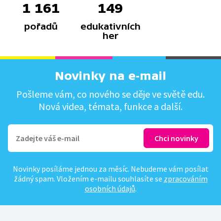
1 161
149
pořadů
edukativních
her
Novinky na e-mail
Pošleme vám, co nového se děje ve světě edu.
Nová videa, témata, funkce a další.
Novinky posíláme jednou za měsíc. Nebudeme vám posílat
žádný spam. Vložením e-mailu souhlasíte se
zpracováním
osobních údajů
.