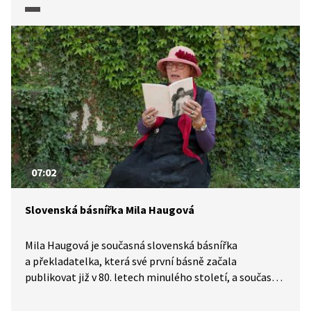
Zusky Kepplové představují zajímavou generační
výpověď. Ukázku z její tvorby zhlédneme v pořadu
Slovenská čítanka.
07:02
Slovenská básnířka Mila Haugová
Mila Haugová je současná slovenská básnířka
a překladatelka, která své první básně začala
publikovat již v 80. letech minulého století, a současně
nejpřekládanější slovenská básnířka. V pořadu
Slovenská čítanka předčítá ze své sbírky a přemýšlí