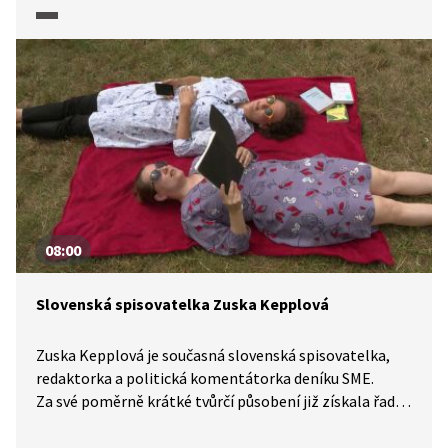
navštívíme nejen uměleckou galerii, ale i zákoutí Brna,
a to vše s autorovým doprovodným komentářem
vztahujícím se k jeho tvorbě.
08:00
Slovenská spisovatelka Zuska Kepplová
Zuska Kepplová je současná slovenská spisovatelka,
redaktorka a politická komentátorka deníku SME.
Za své poměrně krátké tvůrčí působení již získala řadu
literárních cen a nominací včetně nominace
na prestižní slovenskou cenu Anasoft Litera. Prózy