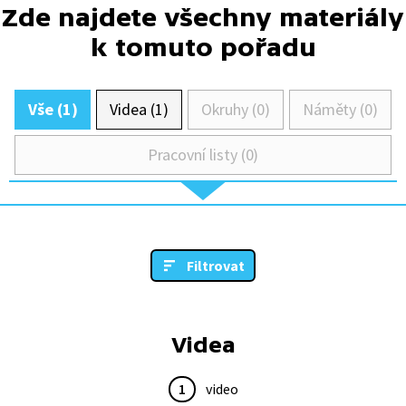
Zde najdete všechny materiály
k tomuto pořadu
Vše (1)
Videa (1)
Okruhy (0)
Náměty (0)
Pracovní listy (0)
Filtrovat
Videa
1
video