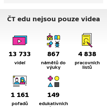
ČT edu nejsou pouze videa
13 733
867
4 838
videí
námětů do
pracovních
výuky
listů
1 161
149
pořadů
edukativních