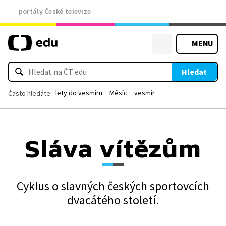
portály České televize
MENU
Hledat
lety do vesmíru
Měsíc
vesmír
Často hledáte:
Sláva vítězům
Cyklus o slavných českých sportovcích
dvacátého století.