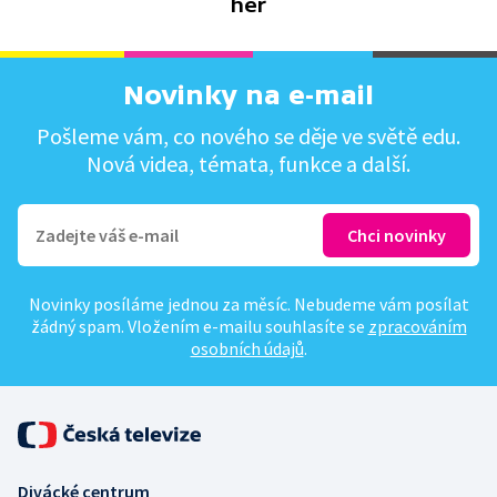
her
Novinky na e-mail
Pošleme vám, co nového se děje ve světě edu.
Nová videa, témata, funkce a další.
Novinky posíláme jednou za měsíc. Nebudeme vám posílat
žádný spam. Vložením e-mailu souhlasíte se
zpracováním
osobních údajů
.