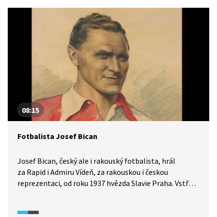
08:15
Fotbalista Josef Bican
Josef Bican, český ale i rakouský fotbalista, hrál
za Rapid i Admiru Vídeň, za rakouskou i českou
reprezentaci, od roku 1937 hvězda Slavie Praha. Vstřelil
644 ligových branek a tisíce dalších v jiných soutěžích.