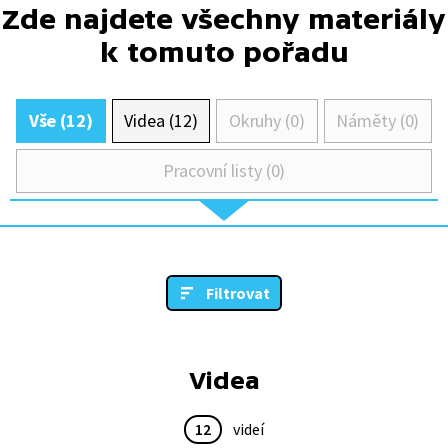
Zde najdete všechny materiály
k tomuto pořadu
Vše (12)
Videa (12)
Okruhy (0)
Náměty (0)
Pracovní listy (0)
Filtrovat
Videa
12
videí