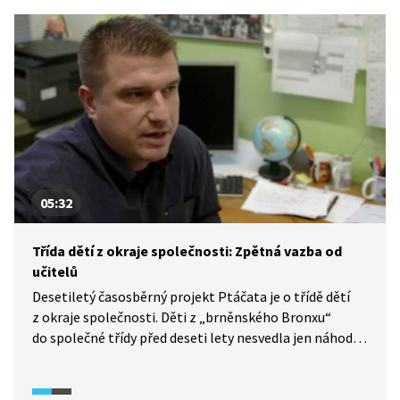
05:32
Třída dětí z okraje společnosti: Zpětná vazba od
učitelů
Desetiletý časosběrný projekt Ptáčata je o třídě dětí
z okraje společnosti. Děti z „brněnského Bronxu“
do společné třídy před deseti lety nesvedla jen náhoda.
Rodiče jiných dětí totiž nechtěli společnou třídu
s Romy. Projekt umožňuje unikátní pohled na životy
dětí v průběhu posledních deseti let. Všichni stojí