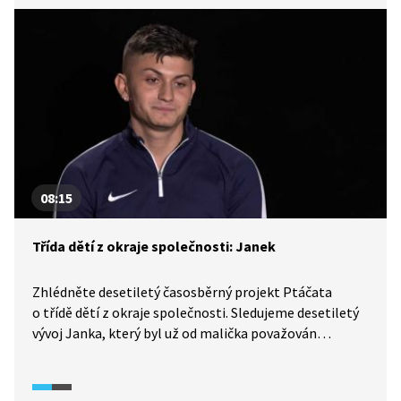
kadeřnice? Na prahu dospělosti Alenka bohužel zažila
velmi traumatickou zkušenost, která výrazně ovlivnila
její následující životní období.
08:15
Třída dětí z okraje společnosti: Janek
Zhlédněte desetiletý časosběrný projekt Ptáčata
o třídě dětí z okraje společnosti. Sledujeme desetiletý
vývoj Janka, který byl už od malička považován
za mimořádně nadaného sportovce. Jak se Janek
popral s dospíváním a jak se mu dařilo ve sportu
i v osobním životě dál?