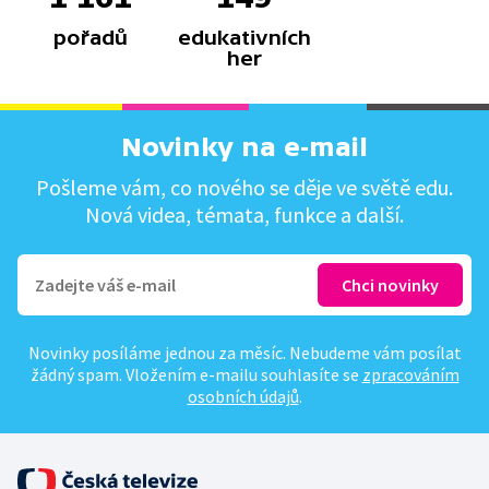
pořadů
edukativních
her
Novinky na e-mail
Pošleme vám, co nového se děje ve světě edu.
Nová videa, témata, funkce a další.
Novinky posíláme jednou za měsíc. Nebudeme vám posílat
žádný spam. Vložením e-mailu souhlasíte se
zpracováním
osobních údajů
.