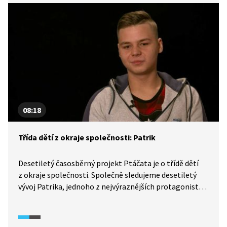
k sestřenici Alence. Jak zvládne Janička období
dospívání, změnu třídního učitele a přechod na střední
školu? Dokáže se přiblížit své biologické rodině?
08:18
Třída dětí z okraje společnosti: Patrik
Desetiletý časosběrný projekt Ptáčata je o třídě dětí
z okraje společnosti. Společně sledujeme desetiletý
vývoj Patrika, jednoho z nejvýraznějších protagonistů
uplynulých epizod. Patrik měl odjakživa problémy
s agresivním vystupováním vůči svému okolí a už jako
malý kluk často mluvil o tom, že mezi jeho největší