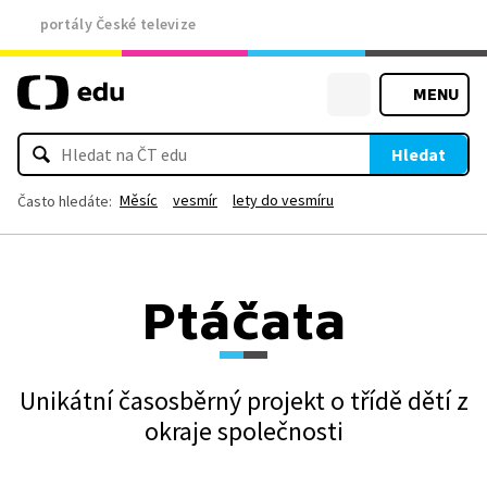
portály České televize
MENU
Hledat
Měsíc
vesmír
lety do vesmíru
Často hledáte:
Ptáčata
Unikátní časosběrný projekt o třídě dětí z
okraje společnosti