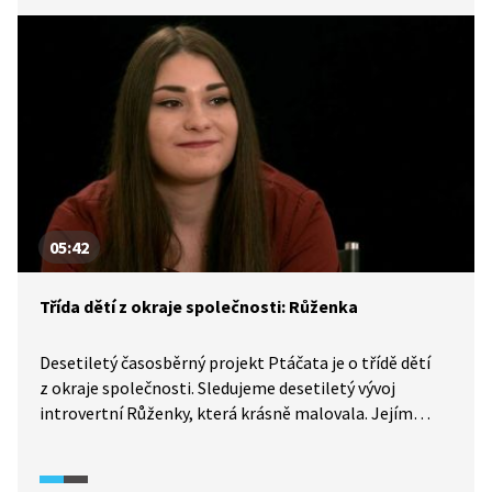
na prahu dospělosti a jejich budoucnost je otevřená.
Jak se jim daří, jaké jsou jejich možnosti a jak se svým
potenciálem naloží? A co Ptáčata přinesla svým
pedagogům?
05:42
Třída dětí z okraje společnosti: Růženka
Desetiletý časosběrný projekt Ptáčata je o třídě dětí
z okraje společnosti. Sledujeme desetiletý vývoj
introvertní Růženky, která krásně malovala. Jejím
snem je přestat se bát mluvit a vyučit se v oboru
kadeřnice.