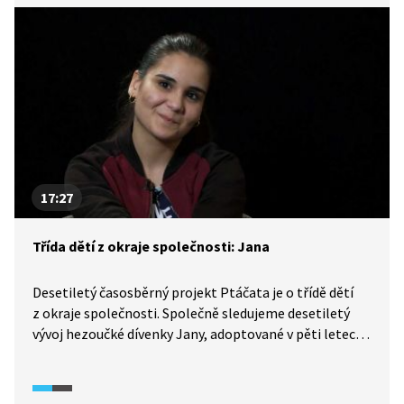
17:27
Třída dětí z okraje společnosti: Jana
Desetiletý časosběrný projekt Ptáčata je o třídě dětí
z okraje společnosti. Společně sledujeme desetiletý
vývoj hezoučké dívenky Jany, adoptované v pěti letech
romskou rodinou. Kvůli své nezkrotné povaze
a potížím se soustředěním si však často těžko hledala
cestu ke svým spolužákům. Velmi blízko měla jen