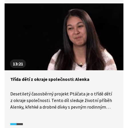
13:21
Třída dětí z okraje společnosti: Alenka
Desetiletý časosběrný projekt Ptáčata je o třídě dětí
z okraje společnosti. Tento díl sleduje životní příběh
Alenky, křehké a drobné dívky s pevným rodinným
zázemím. Patřila mezi nejnadanější kameramany, její
videa zaujala diváky svojí spontánností a živelností.
A jak se jí daří dnes? Dostála svému snu a stala se z ní