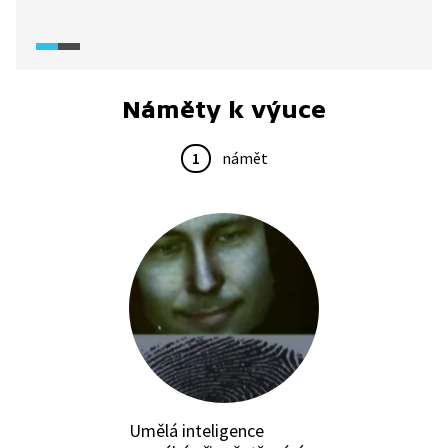
příklady biometrických údajů, které se pro identifikaci
osob začaly využívat před více než deseti lety s růstem
výkonu počítačů. Reportáž představuje počátky
fungování těchto technologií.
Náměty k výuce
1
námět
Umělá inteligence