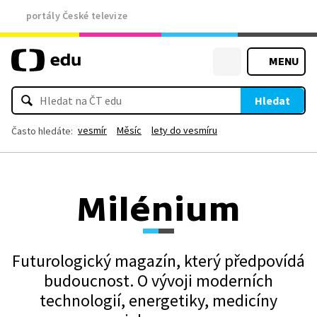
portály České televize
MENU
Hledat
vesmír
Měsíc
lety do vesmíru
Často hledáte:
Milénium
Futurologický magazín, který předpovídá
budoucnost. O vývoji moderních
technologií, energetiky, medicíny