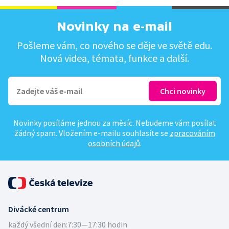
Novinky na e-mail
Pošleme vám, co nového se děje ve světě edu.
Nová videa, témata, funkce a další.
Novinky posíláme jednou za měsíc. Nebudeme vám posílat
žádný spam. Vložením e-mailu souhlasíte se
zpracováním
osobních údajů
.