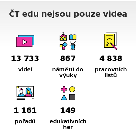
ČT edu nejsou pouze videa
13 733
867
4 838
videí
námětů do
pracovních
výuky
listů
1 161
149
pořadů
edukativních
her