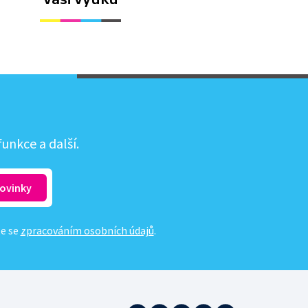
unkce a další.
te se
zpracováním osobních údajů
.