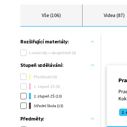
Vše (106)
Videa (87)
Rozšiřující materiály:
s materiály v ukrajinštině (0)
Stupeň vzdělávání:
Předškolní (0)
Pra
1. stupeň ZŠ (0)
Prac
2. stupeň ZŠ (13)
Kok
Střední škola (13)
2. 
Předměty: