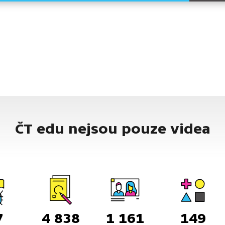
ČT edu nejsou pouze videa
7
4 838
1 161
149