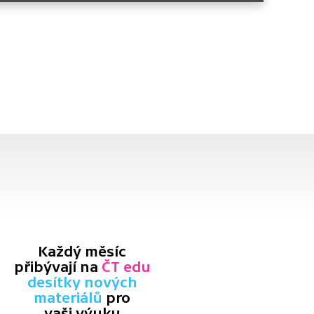
Každý měsíc
přibývají na
ČT edu
desítky nových
materiálů
pro
vaši výuku