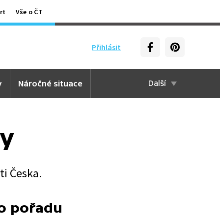
rt
Vše o ČT
Přihlásit
y
Náročné situace
Další
ny
ti Česka.
to pořadu