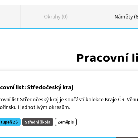
Okruhy (0)
Náměty (6
Pracovní l
covní list: Středočeský kraj
ovní list Středočeský kraj je součástí kolekce Kraje ČR. Věnu
ořínsku i jednotlivým okresům.
stupeň ZŠ
Střední škola
Zeměpis