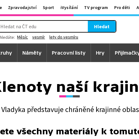
e
Zpravodajství
Sport
iVysílání
TV program
Pro děti
A
Hledat
Měsíc
vesmír
lety do vesmíru
hledáte:
ruhy
Náměty
Pracovní listy
Hry
Přijímačk
lenoty naší kraji
 Vladyka představuje chráněné krajinné oblas
ete všechny materiály k tomu