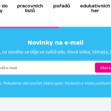
 do
pracovních
pořadů
edukativních
y
listů
her
Novinky na e-mail
co nového se děje ve světě edu. Nová videa, témata, f
c. Nebudeme vám posílat žádný spam. Vložením e-mailu souhlasí