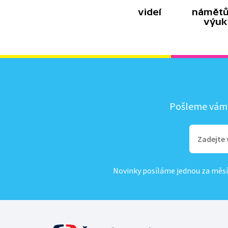
videí
námětů
výuk
Pošleme vám, 
Novinky posíláme jednou za měsí