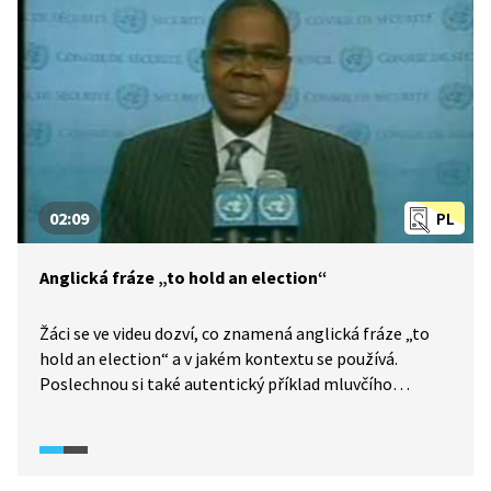
02:09
PL
Anglická fráze „to hold an election“
Žáci se ve videu dozví, co znamená anglická fráze „to
hold an election“ a v jakém kontextu se používá.
Poslechnou si také autentický příklad mluvčího
z afrického Pobřeží slonoviny a seznámí se s dalšími
frázemi, které s volbami souvisejí.