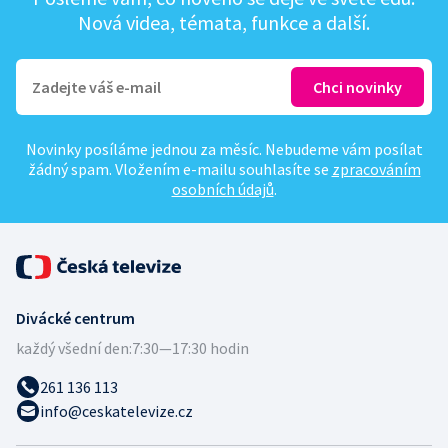
Nová videa, témata, funkce a další.
Novinky posíláme jednou za měsíc. Nebudeme vám posílat
žádný spam. Vložením e-mailu souhlasíte se
zpracováním
osobních údajů
.