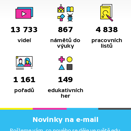
13 733
867
4 838
videí
námětů do
pracovních
výuky
listů
1 161
149
pořadů
edukativních
her
Novinky na e-mail
Pošleme vám, co nového se děje ve světě edu.