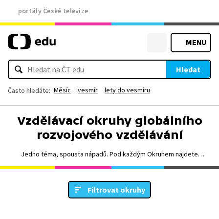
portály České televize
MENU
Hledat
Měsíc
vesmír
lety do vesmíru
Často hledáte:
Vzdělávací okruhy globálního
rozvojového vzdělávání
Jedno téma, spousta nápadů. Pod každým Okruhem najdete
různorodé "Náměty do výuky" plné videí a pracovních listů. Okruhy
vám tak umožní nahlížet jedno téma z odlišných úhlů pohledu. Vybírat
můžete přehledně i podle předmětů a stupňů vzdělávání.
Filtrovat okruhy