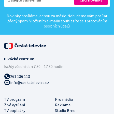
Novinky posíláme jednou za měsíc. Nebudeme vám posílat
žádný spam. Vložením e-mailu souhlasíte se
zpracováním
osobních údajů
.