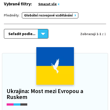
Vybrané filtry:
Smazat vše
Předměty:
Globální rozvojové vzdělávání
Seřadit podle...
Zobrazuji 1-1
z 1
Ukrajina: Most mezi Evropou a
Ruskem