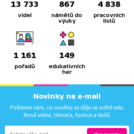
13 733
867
4 838
videí
námětů do
pracovních
výuky
listů
1 161
149
pořadů
edukativních
her
Novinky na e-mail
Pošleme vám, co nového se děje ve světě edu.
Nová videa, témata, funkce a další.