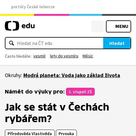
portály České televize
MENU
Hledat
vesmír
lety do vesmíru
Měsíc
Často hledáte:
Okruhy:
Modrá planeta: Voda jako základ života
Námět do výuky pro:
1. stupeň ZŠ
Jak se stát v Čechách
rybářem?
Přírodověda Vlastivěda
Prvouka