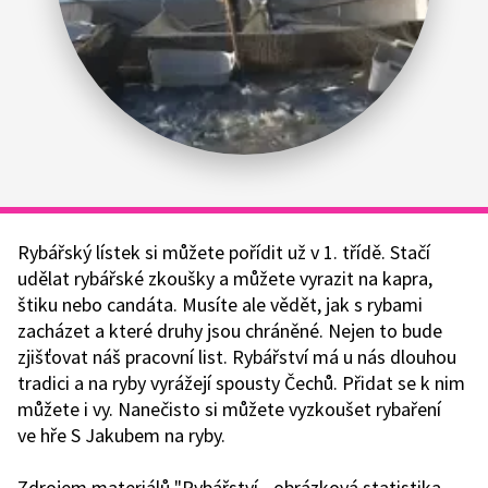
Rybářský lístek si můžete pořídit už v 1. třídě. Stačí
udělat rybářské zkoušky a můžete vyrazit na kapra,
štiku nebo candáta. Musíte ale vědět, jak s rybami
zacházet a které druhy jsou chráněné. Nejen to bude
zjišťovat náš pracovní list. Rybářství má u nás dlouhou
tradici a na ryby vyrážejí spousty Čechů. Přidat se k nim
můžete i vy. Nanečisto si můžete vyzkoušet rybaření
ve hře S Jakubem na ryby.
Zdrojem materiálů "Rybářství - obrázková statistika