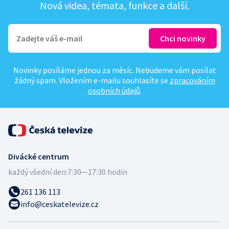
Nová videa, témata, funkce a další.
Novinky posíláme jednou za měsíc. Nebudeme vám posílat
žádný spam. Vložením e-mailu souhlasíte se
zpracováním
osobních údajů
.