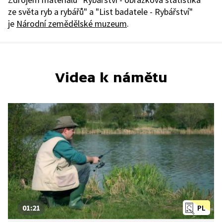
ze světa ryb a rybářů" a "List badatele - Rybářství"
je
Národní zemědělské muzeum
.
Videa k námětu
01:21
PL