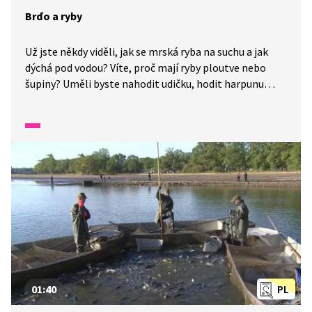
Brďo a ryby
Už jste někdy viděli, jak se mrská ryba na suchu a jak
dýchá pod vodou? Víte, proč mají ryby ploutve nebo
šupiny? Uměli byste nahodit udičku, hodit harpunu
nebo chytit rybu do podběráku? Možná byste si chtěli
jen pořídit rybičky v akváriu. A víte, proč je v jižních
Čechách tolik rybníků?
01:40
PL