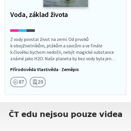
Voda, základ života
Z vody povstal život na zemi. Od prvoků
k obojživelníkům, ptákům a savcům a ve finále
k člověku bychom nedošli, nebýt magické substance
známé jako H2O. Naše planeta by bez vody byla jen
pustinou.…
Přírodověda Vlastivěda · Zeměpis
87
29
ČT edu nejsou pouze videa