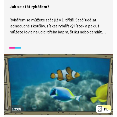
Jak se stát rybářem?
Rybářem se můžete stát již v 1. třídě. Stačí udělat
jednoduché zkoušky, získat rybářský lístek a pak už
můžete lovit na udici třeba kapra, štiku nebo candáta.
Je třeba ale vědět, které ryby jsou chráněné, a tudíž se
lovit nesmí, a také, jak s rybou správně zacházet.
12:08
PL