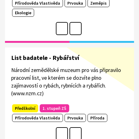
Přírodověda Vlastivěda
Prvouka
Zeměpis
Ekologie
List badatele - Rybářství
Národní zemědělské muzeum pro vás připravilo
pracovní list, ve kterém se dozvíte plno
zajímavostí o rybách, rybnících a rybářích.
(www.nzm.cz)
Předškolní
1. stupeň ZŠ
Přírodověda Vlastivěda
Prvouka
Příroda