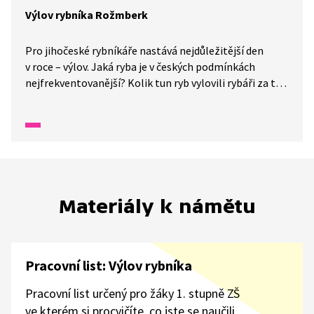
Výlov rybníka Rožmberk
Pro jihočeské rybníkáře nastává nejdůležitější den
v roce – výlov. Jaká ryba je v českých podmínkách
nejfrekventovanější? Kolik tun ryb vylovili rybáři za tři
dny z našeho největšího rybníka? A jak takový výlov
vlastně probíhá?
Materiály k námětu
Pracovní list: Výlov rybníka
Pracovní list určený pro žáky 1. stupně ZŠ
ve kterém si procvičíte, co jste se naučili