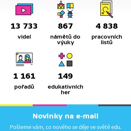
13 733
867
4 838
videí
námětů do
pracovních
výuky
listů
1 161
149
pořadů
edukativních
her
Novinky na e-mail
Pošleme vám, co nového se děje ve světě edu.