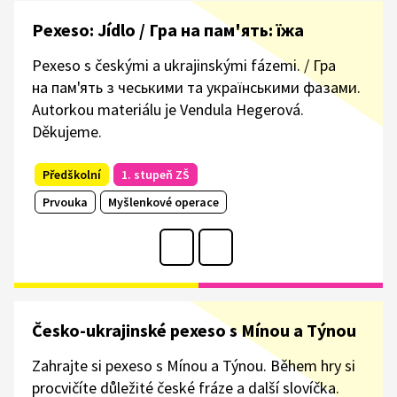
Pexeso: Jídlo / Гра на пам'ять: їжа
Pexeso s českými a ukrajinskými fázemi. / Гра
на пам'ять з чеськими та українськими фазами.
Autorkou materiálu je Vendula Hegerová.
Děkujeme.
Předškolní
1. stupeň ZŠ
Prvouka
Myšlenkové operace
Česko-ukrajinské pexeso s Mínou a Týnou
Zahrajte si pexeso s Mínou a Týnou. Během hry si
procvičíte důležité české fráze a další slovíčka.