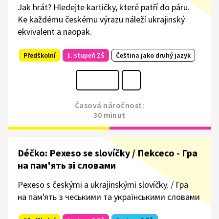
Jak hrát? Hledejte kartičky, které patří do páru.
Ke každému českému výrazu náleží ukrajinský
ekvivalent a naopak.
Předškolní
1. stupeň ZŠ
Čeština jako druhý jazyk
Časová náročnost:
30 minut
Déčko: Pexeso se slovíčky / Пekceco - Гра
на пам'ять зі словами
Pexeso s českými a ukrajinskými slovíčky. / Гра
на пам'ять з чеськими та українськими словами