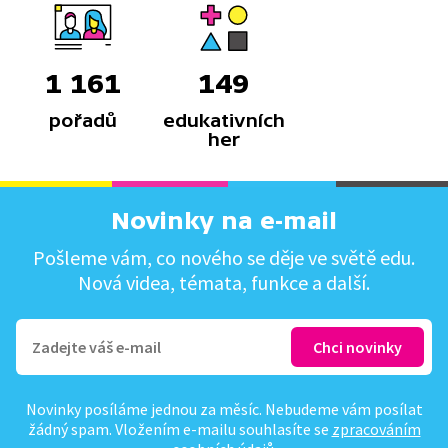
1 161
149
pořadů
edukativních
her
Novinky na e-mail
Pošleme vám, co nového se děje ve světě edu.
Nová videa, témata, funkce a další.
Novinky posíláme jednou za měsíc. Nebudeme vám posílat
žádný spam. Vložením e-mailu souhlasíte se
zpracováním