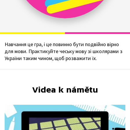
Навчання це гра, і це повинно бути подвійно вірно
для мови. Практикуйте чеську мову зі школярами з
України таким чином, щоб розважити їх.
Videa k námětu