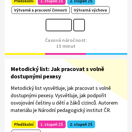
Předškolní
1. stupeň ZŠ
2. stupeň ZŠ
Výtvarné a pracovní činnosti
Výtvarná výchova
Časová náročnost:
15 minut
Metodický list: Jak pracovat s volně
dostupnými pexesy
Metodický list vysvětluje, jak pracovat s volně
dostupnými pexesy. Vysvětluje, jak podpořit
osvojování češtiny u dětí a žáků cizinců. Autorem
materiálu je Národní pedagogický institut ČR.
Předškolní
1. stupeň ZŠ
2. stupeň ZŠ