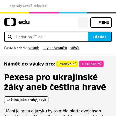
portály České televize
MENU
Hledat
vesmír
lety do vesmíru
Měsíc
Často hledáte:
Námět do výuky pro:
Předškolní
1. stupeň ZŠ
Pexesa pro ukrajinské
žáky aneb čeština hravě
Čeština jako druhý jazyk
Učení je hra a o jazyku by to mělo platit dvojnásob.