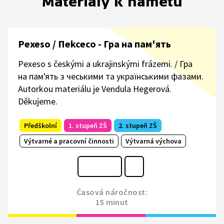
Materiály k námětu
Pexeso / Пekceco - Гра на пам'ять
Pexeso s českými a ukrajinskými frázemi. / Гра
на пам'ять з чеськими та українськими фазами.
Autorkou materiálu je Vendula Hegerová.
Děkujeme.
Předškolní
1. stupeň ZŠ
2. stupeň ZŠ
Výtvarné a pracovní činnosti
Výtvarná výchova
Časová náročnost:
15 minut