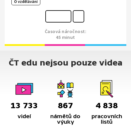
O vzdělávání
Časová náročnost:
45 minut
ČT edu nejsou pouze videa
13 733
867
4 838
videí
námětů do
pracovních
výuky
listů