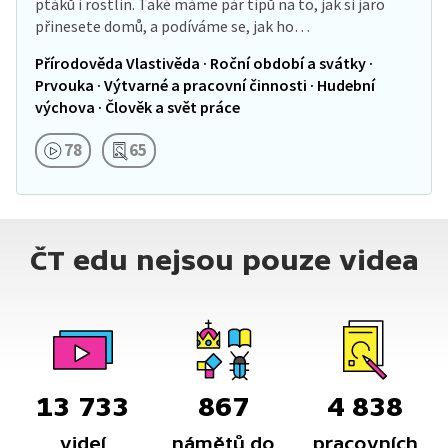
ptáků i rostlin. Také máme pár tipů na to, jak si jaro
přinesete domů, a podíváme se, jak ho…
Přírodověda Vlastivěda · Roční období a svátky ·
Prvouka · Výtvarné a pracovní činnosti · Hudební
výchova · Člověk a svět práce
78
65
ČT edu nejsou pouze videa
13 733
867
4 838
videí
námětů do
pracovních