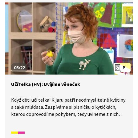
dobrou náladu.
05:22
PL
UčíTelka (HV): Uvíjíme věneček
Když děti učí telka! K jaru patří neodmyslitelně květiny
a také mláďata. Zazpíváme si písničku o kytičkách,
kterou doprovodíme pohybem, tedy uvineme z nich
věneček a necháme je růst. Co se stane, když zafouká
vítr? A co kuře? Může být kuře doma vyrobený rytmický
hudební nástroj? Může! A jak to tedy zní, když se kuře