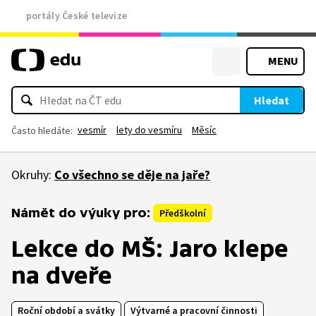
portály České televize
MENU
Hledat
vesmír
lety do vesmíru
Měsíc
Často hledáte:
Okruhy:
Co všechno se děje na jaře?
Námět do výuky pro:
Předškolní
Lekce do MŠ: Jaro klepe
na dveře
Roční období a svátky
Výtvarné a pracovní činnosti