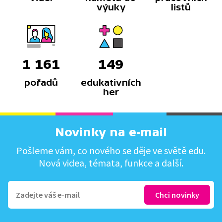
výuky
listů
1 161
149
pořadů
edukativních
her
Novinky na e-mail
Pošleme vám, co nového se děje ve světě edu.
Nová videa, témata, funkce a další.