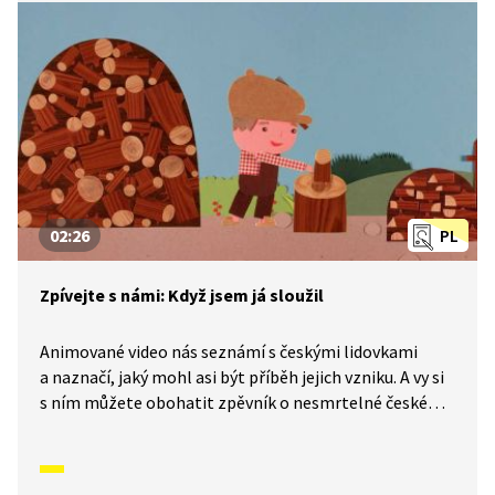
02:26
PL
Zpívejte s námi: Když jsem já sloužil
Animované video nás seznámí s českými lidovkami
a naznačí, jaký mohl asi být příběh jejich vzniku. A vy si
s ním můžete obohatit zpěvník o nesmrtelné české
písničky, které znají celé generace malých i velkých
zpěváků. Dnes se naučíme písničku Když jsem já sloužil.