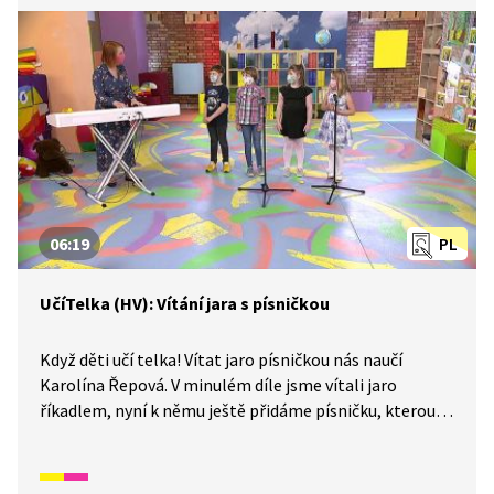
06:19
PL
UčíTelka (HV): Vítání jara s písničkou
Když děti učí telka! Vítat jaro písničkou nás naučí
Karolína Řepová. V minulém díle jsme vítali jaro
říkadlem, nyní k němu ještě přidáme písničku, kterou si
procvičíme. Ale to není všechno. Vyrobíme si vlastní
perkusní hudební nástroj! Jak na to? To vám ukážeme.
Vše doprovodíme pohybem a určitě budeme mít