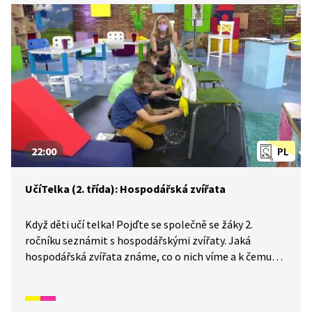
raduje?
22:00
PL
UčíTelka (2. třída): Hospodářská zvířata
Když děti učí telka! Pojďte se společně se žáky 2.
ročníku seznámit s hospodářskými zvířaty. Jaká
hospodářská zvířata známe, co o nich víme a k čemu
lidem slouží? Také si vyzkoušíme, jak se dojí kráva
a zkusíme najít názvy hospodářských zvířat v nápěvech
známých písniček.