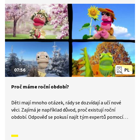
07:56
PL
Proč máme roční období?
Děti mají mnoho otázek, rády se dozvídají a učí nové
věci. Zajímá je například důvod, proč existují roční
období. Odpověď se pokusí najít tým expertů pomocí
praktických ukázek. Mimo jiné se zde také dozvíte
odpovědi na otázky: Proč je den a noc? Co způsobuje
změny ročních období?