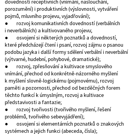
dovedností receptivních (vnímání, naslouchání,
porozumění) i produktivních (výslovnosti, vytváření
pojmů, mluvního projevu, vyjadřování);
● rozvoj komunikativních dovedností (verbálních
i neverbálních) a kultivovaného projevu;
● osvojení si některých poznatků a dovedností,
které předcházejí čtení i psaní, rozvoj zájmu o
psanou
podobu jazyka i další formy sdělení verbální i neverbální
(výtvarné, hudební, pohybové, dramatické);
● rozvoj, zpřesňování a kultivace smyslového
vnímání, přechod od konkrétně-názorného myšlení
k myšlení slovně-logickému (pojmovému), rozvoj
paměti a pozornosti, přechod od bezděčných forem
těchto funkcí k úmyslným, rozvoj a kultivace
představivosti a fantazie;
● rozvoj tvořivosti (tvořivého myšlení, řešení
problémů, tvořivého sebevyjádření);
● osvojení si elementárních poznatků o znakových
systémech a jejich funkci (abeceda, čísla);