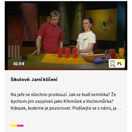
01:54
PL
Šikulové: Jarní klíčení
Na jaře se všechno probouzí. Jak se budí semínka? Že
bychom jim zazpívali jako Křemílek a Vochomůrka?
Kdepak, budeme je pozorovat. Podívejte se s námi, jak
na to.