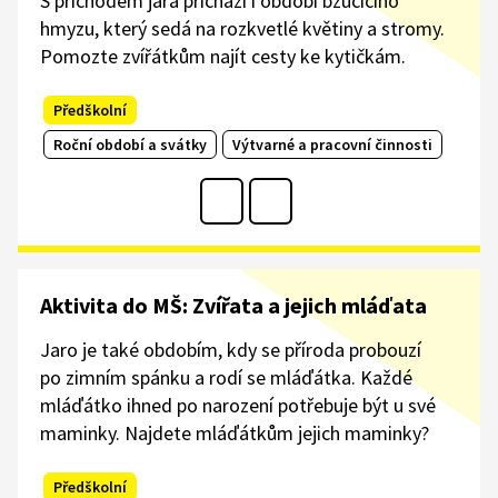
S příchodem jara přichází i období bzučícího
hmyzu, který sedá na rozkvetlé květiny a stromy.
Pomozte zvířátkům najít cesty ke kytičkám.
Předškolní
Roční období a svátky
Výtvarné a pracovní činnosti
Aktivita do MŠ: Zvířata a jejich mláďata
Jaro je také obdobím, kdy se příroda probouzí
po zimním spánku a rodí se mláďátka. Každé
mláďátko ihned po narození potřebuje být u své
maminky. Najdete mláďátkům jejich maminky?
Předškolní