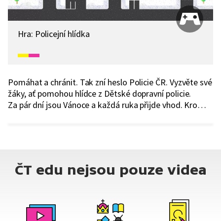
Hra: Policejní hlídka
Pomáhat a chránit. Tak zní heslo Policie ČR. Vyzvěte své
žáky, ať pomohou hlídce z Dětské dopravní policie.
Za pár dní jsou Vánoce a každá ruka přijde vhod. Kromě
toho, že si procvičí logické uvažování, zabaví se a jednou
se z nich třeba také stanou ochránci zákona.
ČT edu nejsou pouze videa