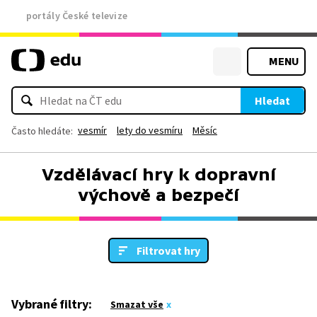
portály České televize
MENU
Hledat
vesmír
lety do vesmíru
Měsíc
Často hledáte:
Vzdělávací hry k dopravní
výchově a bezpečí
Filtrovat hry
Vybrané filtry:
Smazat vše