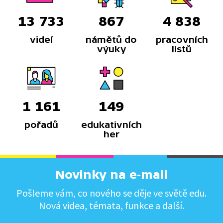
13 733
867
4 838
videí
námětů do
pracovních
výuky
listů
1 161
149
pořadů
edukativních
her
Novinky na e-mail
Pošleme vám, co nového se děje ve světě edu.
Nová videa, témata, funkce a další.