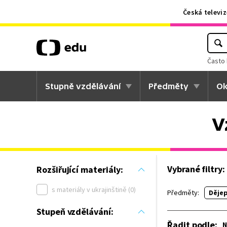
Česká televiz
Často 
Stupně vzdělávání
Předměty
Ok
V
Vybrané filtry:
Rozšiřující materiály:
s materiály v ukrajinštině (0)
Předměty:
Dějep
Stupeň vzdělávání:
Řadit podle
:
N