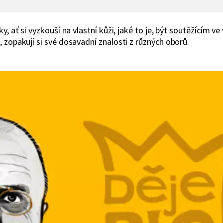
y, ať si vyzkouší na vlastní kůži, jaké to je, být soutěžícím
 zopakují si své dosavadní znalosti z různých oborů.