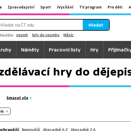
e
Zpravodajství
Sport
iVysílání
TV program
Pro děti
A
Hledat
vesmír
lety do vesmíru
Měsíc
hledáte:
ruhy
Náměty
Pracovní listy
Hry
Přijímačk
zdělávací hry do dějepi
Smazat vše
is
ejhranější
Nejnovější
Abecedně A-Z
Abecedně Z-A