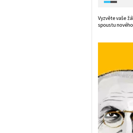
Vyzvěte vaše žák
spoustu nového,