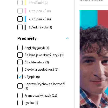
Předškolní (0)
1. stupeň ZŠ (0)
2. stupeň ZŠ (6)
Střední škola (2)
Předměty:
Anglický jazyk (4)
Čeština jako druhý jazyk (3)
ČJ a literatura (2)
Člověk a společnost (6)
Dějepis (6)
Dopravní výchova a bezpečí
(1)
Francouzský jazyk (21)
Fyzika (1)