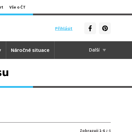
rt
Vše o ČT
Přihlásit
y
Náročné situace
Další
su
Zobrazuji 1-6
z 6