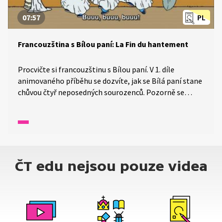
07:57
PL
Francouzština s Bílou paní: La Fin du hantement
Procvičte si francouzštinu s Bílou paní. V 1. díle
animovaného příběhu se dozvíte, jak se Bílá paní stane
chůvou čtyř neposedných sourozenců. Pozorně se
dívejte a poslouchejte, dozvíte se, jaké má kouzelné
schopnosti.
ČT edu nejsou pouze videa