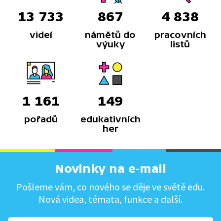
13 733
867
4 838
videí
námětů do
pracovních
výuky
listů
1 161
149
pořadů
edukativních
her
Novinky na e-mail
Pošleme vám, co nového se děje ve světě edu.
Nová videa, témata, funkce a další.