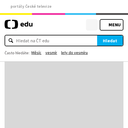
portály České televize
MENU
Hledat
Měsíc
vesmír
lety do vesmíru
Často hledáte: