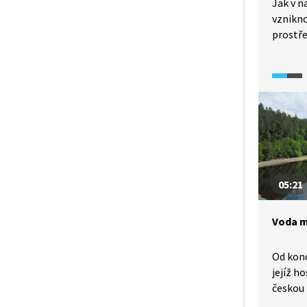
Jak v 
vznikno
prostře
proměn
glaciál
skladba
dozvíme
českých
jsou Pá
Moravsk
05:21
Voda mi
Od konc
jejíž h
českou 
desetil