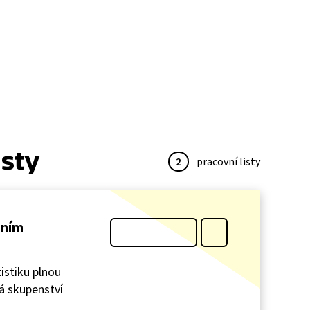
isty
2
pracovní listy
dním
istiku plnou
má skupenství