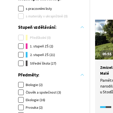
s pracovními listy
s materiály v ukrajinštině (0)
Stupeň vzdělávání:
Předškolní (0)
1. stupeň ZŠ (2)
05:55
2. stupeň ZŠ (21)
Střední škola (27)
Zmizel
Malé
Předměty:
Pamětni
Biologie (2)
narodil
u Stodů
Člověk a společnost (3)
očima 
Ekologie (16)
na drsn
Prvouka (2)
zmizel