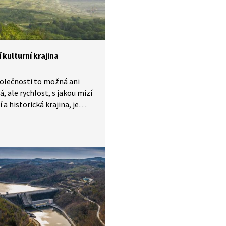
né schopnosti.
í kulturní krajina
olečnosti to možná ani
, ale rychlost, s jakou mizí
 a historická krajina, je
jivá. Přitom se to děje vždy
omickém zájmu. Mají však
ické zájmy skutečně tak
 prioritu, že jimi lze
ci krajiny omluvit?
dnější je asi povrchová
hlí a odstrašujícím
m je likvidace historického
ost v 60. letech minulého
. Bylo by však naivní