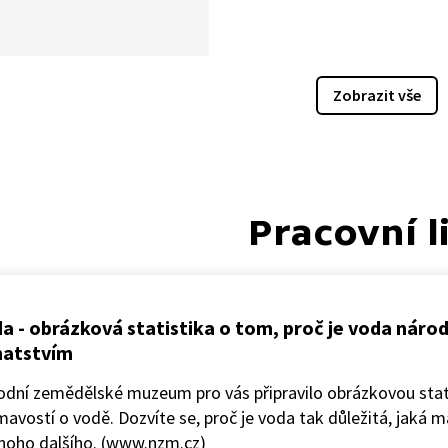
 zlepšení kvality životního
dí. Na druhou stranu díky
cké změně, stavu půd
 dozrávají nové
Zobrazit vše
nmentální problémy. Voda,
žejní faktor krajiny, z ní
odařilo se sice zlepšit
ad čistotu povrchových vod,
rozumné hospodaření
Pracovní l
 v krajině v kombinaci
atickou změnou může mít
ofické důsledky.
a - obrázková statistika o tom, proč je voda náro
hatstvím
odní zemědělské muzeum pro vás připravilo obrázkovou stat
mavostí o vodě. Dozvíte se, proč je voda tak důležitá, jaká 
noho dalšího. (www.nzm.cz)