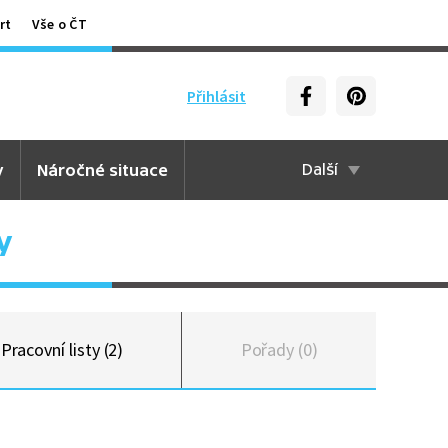
rt
Vše o ČT
Přihlásit
y
Náročné situace
Další
y
Pracovní listy (2)
Pořady (0)