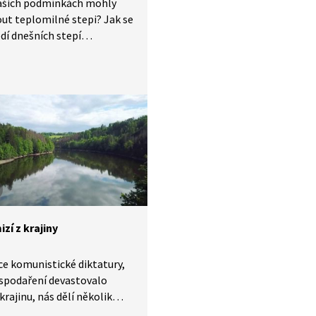
našich podmínkách mohly
ut teplomilné stepi? Jak se
dí dnešních stepí
ilo od dob posledního
u a jaká rostlinná i živočišná
 je pro ně typická? To vše se
 na příkladu nejznámějších
 stepních oblastí, jakými
lava, Křivoklátské pleše,
é Toskánsko a další.
zí z krajiny
e komunistické diktatury,
ospodaření devastovalo
krajinu, nás dělí několik
etí. Za tu dobu pozorujeme