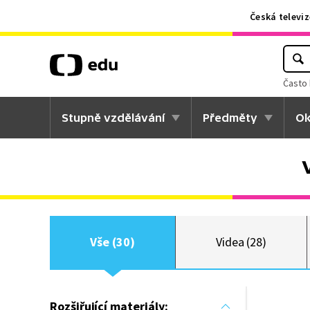
Česká televiz
Často 
Stupně vzdělávání
Předměty
Ok
Vše (30)
Videa (28)
Rozšiřující materiály: