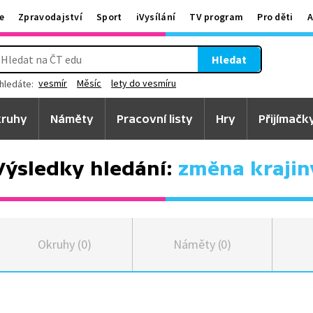
e
Zpravodajství
Sport
iVysílání
TV program
Pro děti
A
Hledat
vesmír
Měsíc
lety do vesmíru
hledáte:
ruhy
Náměty
Pracovní listy
Hry
Přijímačk
Výsledky hledání:
změna krajin
Okruhy (0)
Náměty (0)