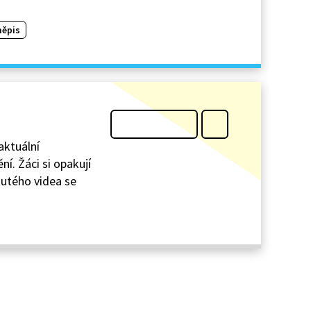
ěpis
aktuální
í. Žáci si opakují
dnutého videa se