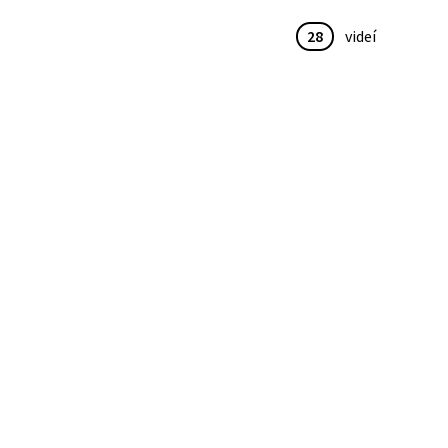
28
videí