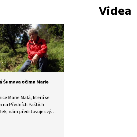
Videa
á Šumava očima Marie
ce Marie Malá, která se
a na Předních Paštích
lek, nám představuje svýma
Šumavu. Vzpomíná
ou přírodu a vypráví o dávno
ých životech