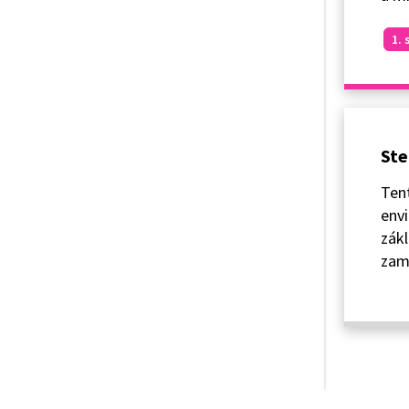
1. 
Ste
Tent
envi
zákl
zamý