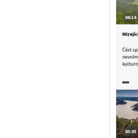
přiroze
06:14
Mizejíc
Část sp
nevnímá
kulturní
znepoko
v ekon
ekonom
vysokou
devasta
Nejnápa
těžba u
případe
města M
05:35
století