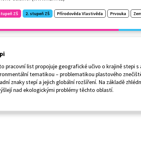
stupeň ZŠ
2. stupeň ZŠ
Přírodověda Vlastivěda
Prvouka
Zem
pi
o pracovní list propojuje geografické učivo o krajině stepi s 
ronmentální tematikou – problematikou plastového znečištěn
adní znaky stepí a jejich globální rozšíření. Na základě zhlé
šlejí nad ekologickými problémy těchto oblastí.