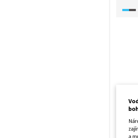
výrazné
prostře
klimati
a lesů,
enviro
jako stě
mizí. P
napříkl
ale ne
s vodou
s klim
katastr
Vod
bo
Nár
zají
a m