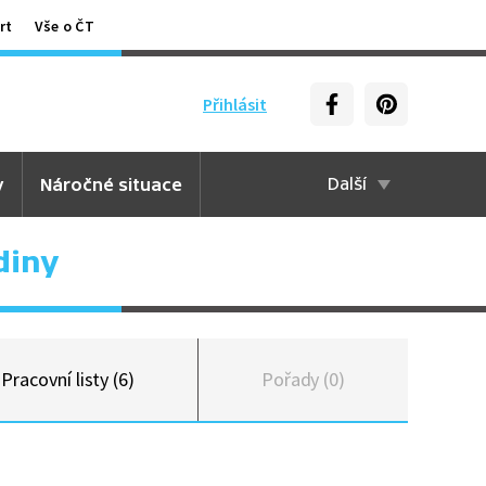
rt
Vše o ČT
Přihlásit
y
Náročné situace
Další
diny
Pracovní listy (6)
Pořady (0)