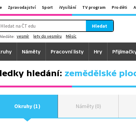
e
Zpravodajství
Sport
iVysílání
TV program
Pro děti
A
Hledat
vesmír
lety do vesmíru
Měsíc
hledáte:
ruhy
Náměty
Pracovní listy
Hry
Přijímačk
ledky hledání:
zemědělské plo
Okruhy (1)
Náměty (0)