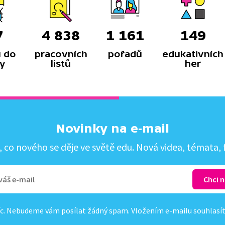
7
4 838
1 161
149
 do
pracovních
pořadů
edukativních
y
listů
her
Novinky na e-mail
co nového se děje ve světě edu. Nová videa, témata, f
c. Nebudeme vám posílat žádný spam. Vložením e-mailu souhlasí