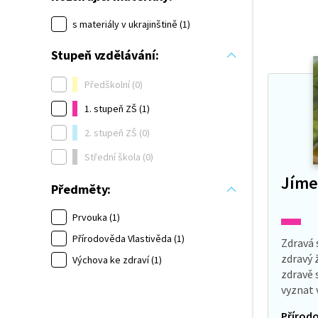
s materiály v ukrajinštině (1)
Stupeň vzdělávání:
Předškolní (0)
1. stupeň ZŠ (1)
2. stupeň ZŠ (0)
Střední škola (0)
Jíme
Předměty:
Prvouka (1)
Přírodověda Vlastivěda (1)
Zdravá 
zdravý 
Výchova ke zdraví (1)
zdravě 
vyznat 
organis
Přírodo