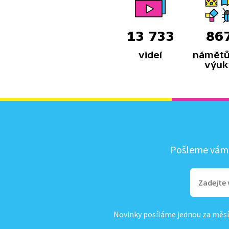
13 733
86
videí
námětů
výuk
Pošleme vám, 
Novinky posíláme jednou za měsí