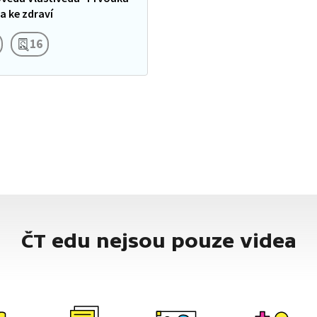
dějiny potravin jsou plné…
a ke zdraví
16
ČT edu nejsou pouze videa