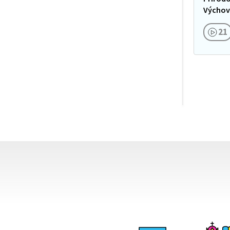
Navíc, 
Výchov
21