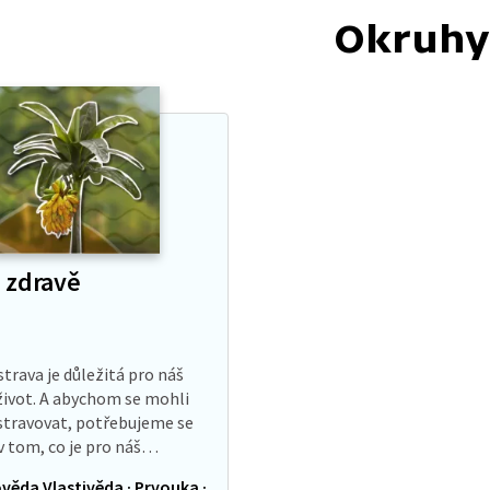
Okruhy
 zdravě
strava je důležitá pro náš
život. A abychom se mohli
stravovat, potřebujeme se
v tom, co je pro náš
mus dobré a co nikoliv.
věda Vlastivěda · Prvouka ·