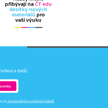
přibývají na
ČT edu
desítky nových
materiálů
pro
vaši výuku
unkce a další.
te se
zpracováním osobních údajů
.