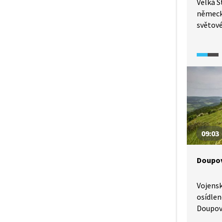
Velká S
německ
světové
vysídle
Dnes je
újezdu 
obce s
Polášk
09:03
Doupov
Vojensk
osídlen
Doupov
Podívej