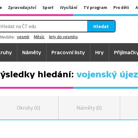
e
Zpravodajství
Sport
iVysílání
TV program
Pro děti
A
Hledat
vesmír
Měsíc
lety do vesmíru
hledáte:
ruhy
Náměty
Pracovní listy
Hry
Přijímačk
ýsledky hledání:
vojenský úje
Okruhy (0)
Náměty (0)