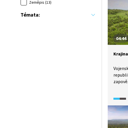
se jedn
Zeměpis (13)
újezd v
Témata:
v něm t
Šumavy 
však ve
04:44
Krajin
Vojensk
republi
zapověz
jejich p
hodnota
Doupov
převaho
Brdy na
vřesovi
Šumavsk