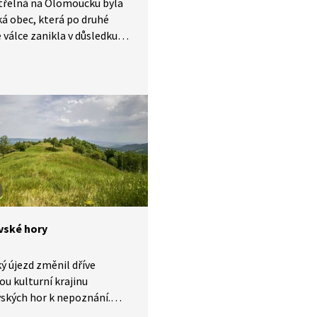
třelná na Olomoucku byla
á obec, která po druhé
 válce zanikla v důsledku
ní německého obyvatelstva.
 oblast součástí Vojenského
Libavá. Po stopách zmizelé
e vydáme s hercem Josefem
em a místním historikem.
ské hory
ý újezd změnil dříve
ou kulturní krajinu
ských hor k nepoznání.
me se na příznivé dopady