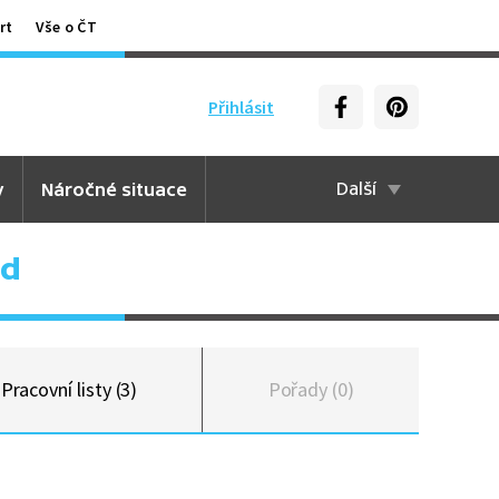
rt
Vše o ČT
Přihlásit
y
Náročné situace
Další
zd
Pracovní listy (3)
Pořady (0)