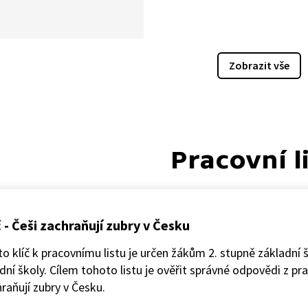
 změn. Uměle vzniklá
a je biologicky pestřejší.
ledu na opuštěnou krajinu
adá, jak by asi vypadala,
Zobrazit vše
e do ní člověk vrátil a začal
 hospodařit. V ukázce se také
íme s pozůstatkem
kého sopečného kráteru,
ou, kterou bychom
Pracovní l
ch nejspíš nehledali.
č - Češi zachraňují zubry v Česku
o klíč k pracovnímu listu je určen žákům 2. stupně základní
dní školy. Cílem tohoto listu je ověřit správné odpovědi z pra
raňují zubry v Česku.