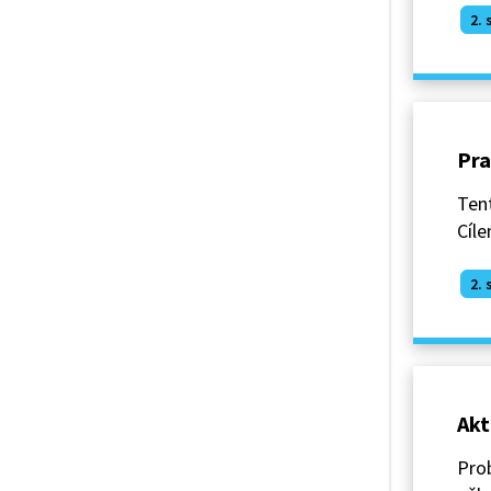
2. 
Pra
Tent
Cíle
2. 
Akt
Prob