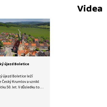
Videa
ký újezd Boletice
ý újezd Boletice leží
e Český Krumlov a vznikl
tku 50. let. V důsledku toho
 zániku řady vesnic
lení regionu. Přestože v roce
šlo k jeho zmenšení, stále