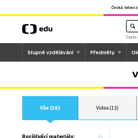
Česká televiz
Často 
Stupně vzdělávání
Předměty
Ok
V
Vše (16)
Videa (13)
Rozšiřující materiály: