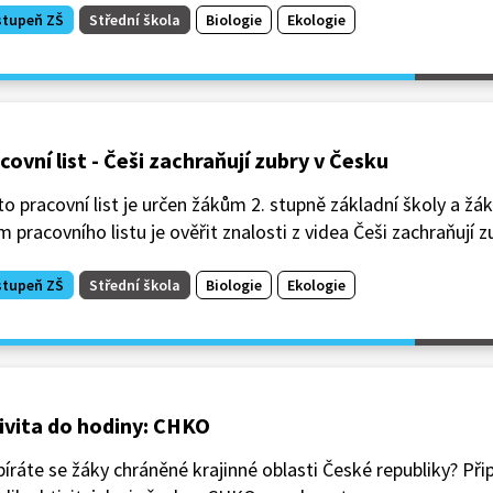
stupeň ZŠ
Střední škola
Biologie
Ekologie
covní list - Češi zachraňují zubry v Česku
o pracovní list je určen žákům 2. stupně základní školy a žá
m pracovního listu je ověřit znalosti z videa Češi zachraňují z
stupeň ZŠ
Střední škola
Biologie
Ekologie
ivita do hodiny: CHKO
íráte se žáky chráněné krajinné oblasti České republiky? Přip