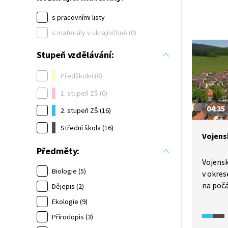
s pracovními listy
s materiály v ukrajinštině (0)
Stupeň vzdělávání:
Předškolní (0)
1. stupeň ZŠ (0)
04:35
2. stupeň ZŠ (16)
Střední škola (16)
Vojens
Předměty:
Vojensk
Biologie (5)
v okres
na počá
Dějepis (2)
došlo k
Ekologie (9)
a vysíd
Přírodopis (3)
2015 do