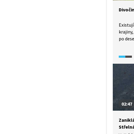
Divoči
Existuj
krajiny
po dese
části v
příleži
vojensk
munice. Právě v takov
lokalit
ekosyst
nedosta
můžeme
těchto 
02:47
přírodo
Zanikl
Střeln