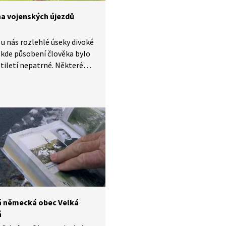
na vojenských újezdů
í u nás rozlehlé úseky divoké
, kde působení člověka bylo
tiletí nepatrné. Některé
ojenských újezdů byly jen
tostně narušovány těžkou
ou technikou či výbuchy
ých
ách postupně vznikaly
émy, které by jinde v krajině
ly čas se vyvíjet. Dnes
 do některých koutů
oblastí s nespoutanou
u nahlédnout i my.
á německá obec Velká
á