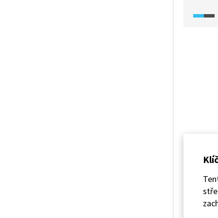
těchto
divočin
Při poh
nás nap
kdyby s
by v ní
seznám
obrovs
kalder
v Čechá
Klí
Tent
stře
zach