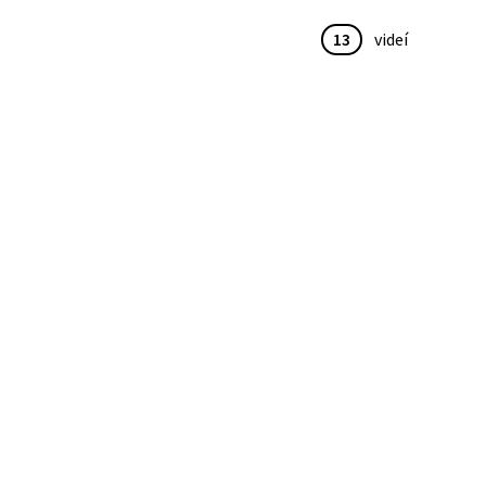
13
videí