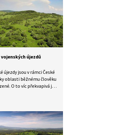
á o třetí největší vojenský
 České republice. Nachází se
aké známá hora jižní části
Knížecí stolec, která je
řejnosti nepřístupná.
a vojenských újezdů
é újezdy jsou v rámci České
ky oblasti běžnému člověku
ené. O to víc překvapivá je
řírodní a krajinářská
. Hradiště v sopečných
ských horách překvapí
u listnáčů. Poměrně nízké
opak působí se svými
šti dojmem skutečných hor.
ý újezd Boletice střídající