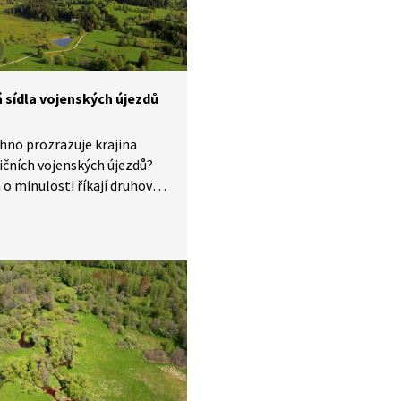
í i přírodní krajinu nás zase
 si příroda s nespoutaným
hem vody daleko lépe
s extrémy počasí, jako je
á sídla vojenských újezdů
hno prozrazuje krajina
čních vojenských újezdů?
o minulosti říkají druhově
řejší části krajiny – bezlesé
 – přirozené i ty vytvořené
Jaká tajemství ukrývají
y, kterým se vojenské
ce a dopadové plochy
tolik podobají? Vojenský
způsobil zánik mnoha
ých vesnic, ale stromy
h uspořádání prozrazují, že
žilo.