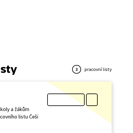
isty
3
pracovní listy
 školy a žákům
covního listu Češi