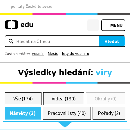
portály České televize
MENU
Hledat
vesmír
Měsíc
lety do vesmíru
Často hledáte:
Výsledky hledání:
viry
Vše (174)
Videa (130)
Okruhy (0)
Náměty (2)
Pracovní listy (40)
Pořady (2)