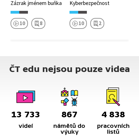
Zázrak jménem buňka
Kyberbezpečnost
10
8
10
2
ČT edu nejsou pouze videa
13 733
867
4 838
videí
námětů do
pracovních
výuky
listů