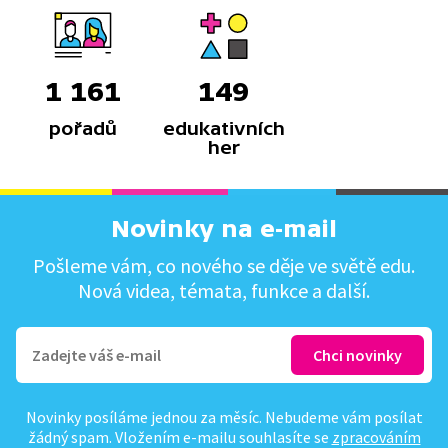
1 161
149
pořadů
edukativních
her
Novinky na e-mail
Pošleme vám, co nového se děje ve světě edu.
Nová videa, témata, funkce a další.
Novinky posíláme jednou za měsíc. Nebudeme vám posílat
žádný spam. Vložením e-mailu souhlasíte se
zpracováním