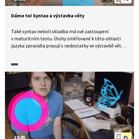
Dáme to! Syntax a výstavba věty
Také syntax neboli skladba má své zastoupení
v maturitním testu. Úlohy směřované k této oblasti
jazyka zpravidla pracují s nedostatky ve výstavbě věty
nebo souvětí. V takových úlohách se po řešiteli testu
často chce, aby vyřešil, co patří na vynechané místo
ve výchozím textu. Jak může řešení takové úlohy
vypadat?
10:45
PL