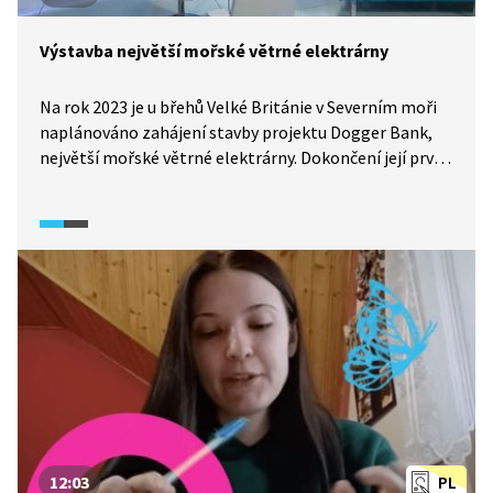
Výstavba největší mořské větrné elektrárny
Na rok 2023 je u břehů Velké Británie v Severním moři
naplánováno zahájení stavby projektu Dogger Bank,
největší mořské větrné elektrárny. Dokončení její první
části je zamýšleno v roce 2026. Jak vlastně takové
mořské větrné elektrárny fungují a jaké jsou výhody
a úskalí projektů na jejich výstavbu?
12:03
PL