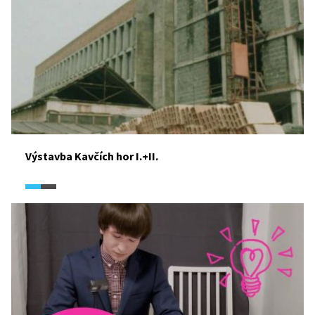
Výstavba Kavčích hor I.+II.