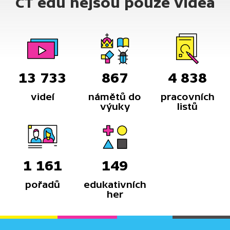
ČT edu nejsou pouze videa
13 733
867
4 838
videí
námětů do
pracovních
výuky
listů
1 161
149
pořadů
edukativních
her