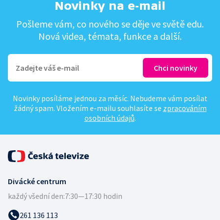
Novinky na e-mail
Pošleme vám, co nového se děje ve světě edu.
Nová videa, témata, funkce a další.
Novinky posíláme jednou za měsíc. Nebudeme vám posílat
žádný spam. Vložením e-mailu souhlasíte se
zpracováním
osobních údajů
.