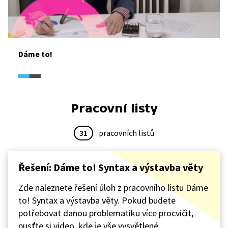
Dáme to!
Pracovní listy
31
pracovních listů
Řešení: Dáme to! Syntax a výstavba věty
Zde naleznete řešení úloh z pracovního listu Dáme
to! Syntax a výstavba věty. Pokud budete
potřebovat danou problematiku více procvičit,
pusťte si video, kde je vše vysvětlené.