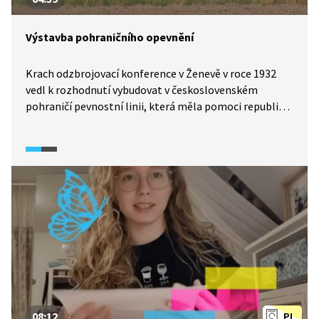
Výstavba pohraničního opevnění
Krach odzbrojovací konference v Ženevě v roce 1932
vedl k rozhodnutí vybudovat v československém
pohraničí pevnostní linii, která měla pomoci republice
se bránit. Vzhledem k počtu vojáků, které
Československo mohlo mobilizovat, byla výstavba
opevnění jednou z možností, jak zadržet nepřítele.
Politické řešení krize z Mnichova na konci třicátých let
ale nedalo republice možnost ji vyzkoušet.
08:12
PL