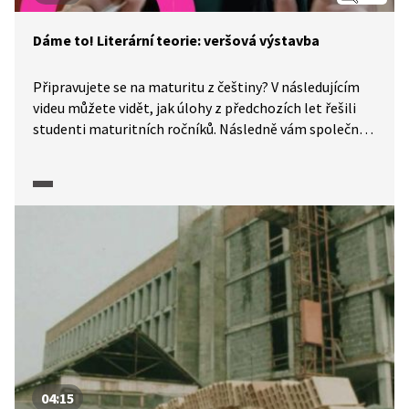
Dáme to! Literární teorie: veršová výstavba
Připravujete se na maturitu z češtiny? V následujícím
videu můžete vidět, jak úlohy z předchozích let řešili
studenti maturitních ročníků. Následně vám společně
s Jarmilem Vepřkem - Běžícím češtinářem dáme tipy,
jak podobné typy úloh úspěšně a efektivně řešit!
04:15