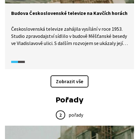
Budova Československé televize na Kavčích horách
Československá televize zahájila vysílání v roce 1953.
Studio zpravodajství sídlilo v budově Měšťanské besedy
ve Vladislavově ulici. S dalším rozvojem se ukázaly její
prostorové limity, a proto se začalo od roku 1962
s výstavbou celého komplexu nových budov na Kavčích
horách. Budova zpravodajství byla zprovozněna v roce
1979.
Zobrazit vše
Pořady
2
pořady