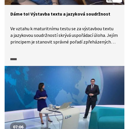
Dáme to! Výstavba textu a jazyková soudržnost
Ve vztahu k maturitnímu testu se za výstavbou textu
a jazykovou soudržností skrývá uspořádací úloha. Jejím
principem je stanovit správné pořadí zpřeházených
úseků textu. Podívejte se na možné cesty k řešení
takové úlohy a rozhodně si povšimněte záludnosti
v jejím bodování v závěru videa.
07:06