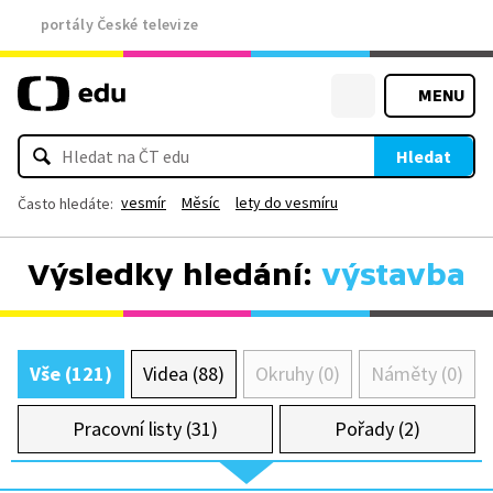
portály České televize
MENU
Hledat
vesmír
Měsíc
lety do vesmíru
Často hledáte:
Výsledky hledání:
výstavba
Vše (121)
Videa (88)
Okruhy (0)
Náměty (0)
Pracovní listy (31)
Pořady (2)