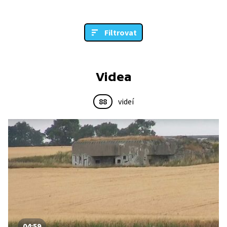
Filtrovat
Videa
88
videí
04:59