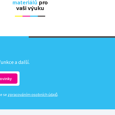
materiálů
pro
vaši výuku
unkce a další.
te se
zpracováním osobních údajů
.