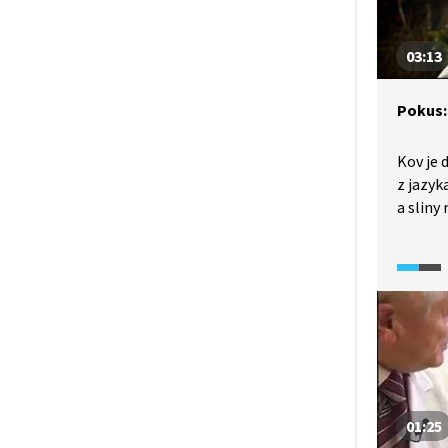
03:13
Pokus:
Kov je 
z jazyk
a sliny
během 
ke kovu
podobný
nebo se
nepřile
špatné 
01:25