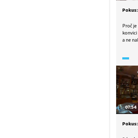
Pokus:
Proč je
konvici
a ne na
špatným
by trva
bychom
do varu
dokážem
proudí
nahoru
07:54
Pokus: