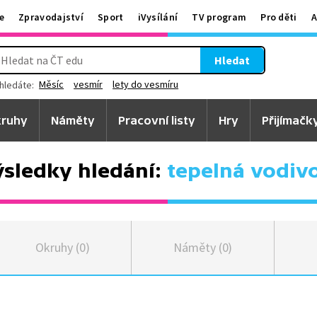
e
Zpravodajství
Sport
iVysílání
TV program
Pro děti
A
Hledat
Měsíc
vesmír
lety do vesmíru
hledáte:
ruhy
Náměty
Pracovní listy
Hry
Přijímačk
sledky hledání:
tepelná vodivo
Okruhy (0)
Náměty (0)