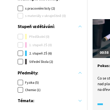
s pracovními listy (2)
s materiály v ukrajinštině (0)
Stupeň vzdělávání:
Předškolní (0)
1. stupeň ZŠ (0)
00:58
2. stupeň ZŠ (6)
Střední škola (2)
Pokus:
Předměty:
Co se s
Fyzika (5)
nad pl
na dřev
Chemie (1)
stejnéh
Témata:
začne h
dříve h