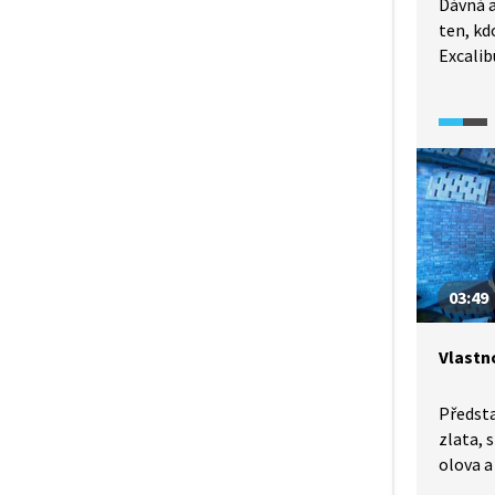
Dávná a
ten, kd
Excalib
stane s
králem 
že napo
na to. 
tepla a 
nám ta
na nich
03:49
Vlastno
Předsta
zlata, s
olova a
zjistíte