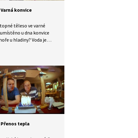
 Varná konvice
 topné těleso ve varné
 umístěno u dna konvice
hoře u hladiny? Voda je
 vodičem tepla, a tudíž
lo dlouhou dobu, než
 uvedli všechnu vodu
. Dalším pokusem si
e, že v zahřívané vodě
 teplo samovolně zezdola
.
 Přenos tepla