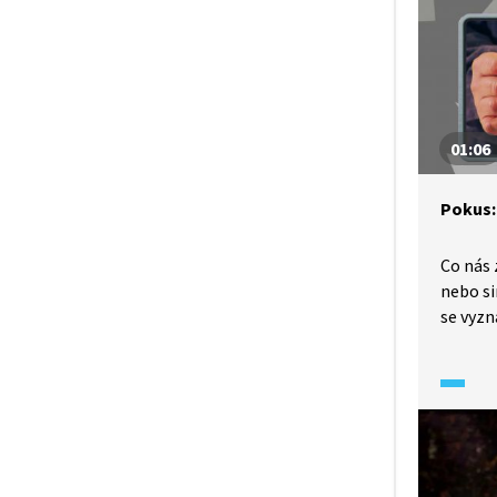
má vyso
proto v
plamen
01:06
Pokus:
Co nás z
nebo si
se vyzn
vodivos
vysoké
zase d