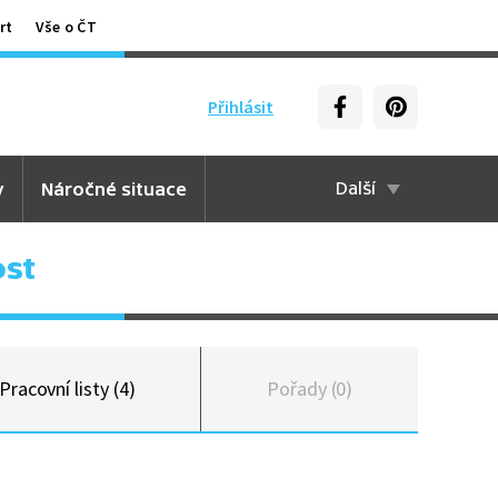
rt
Vše o ČT
Přihlásit
y
Náročné situace
Další
st
Pracovní listy (4)
Pořady (0)