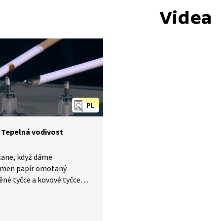
Videa
PL
 Tepelná vodivost
tane, když dáme
amen papír omotaný
ěné tyčce a kovové tyčce
o průměru? Který papír
ořet dříve? Papír začne
ořet na dřevěné tyčce. Kov