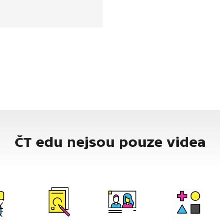
ické, a dokážeme si
 elektrickou vodivost
Častěji se používají slitiny,
ad mosaz je slitina mědi
ČT edu nejsou pouze videa