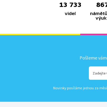
13 733
86
videí
námětů
výuk
Pošleme vám, 
Novinky posíláme jednou za měsí