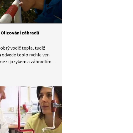
 Olizování zábradlí
dobrý vodič tepla, tudíž
a odvede teplo rychle ven
 mezi jazykem a zábradlím
chvíle zmrznou. Jazyk se
 přilepí. Kdybychom
 pokus udělali s plastem
 dřevem, tak se ke kovu
pí, jelikož plast a dřevo jsou
tepelné vodiče.