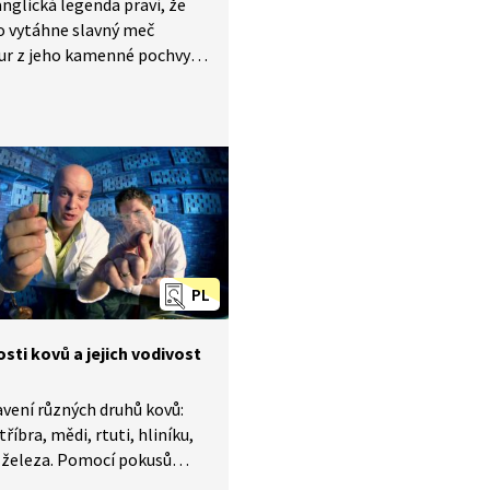
nglická legenda praví, že
o vytáhne slavný meč
ur z jeho kamenné pochvy,
e podle práva i rodem
Anglie. Michael se rozhodl,
ví mladému Artušovi, jak
Vysvětlí nám, co je to přenos
čím jej lze ovlivnit. Ukáže
ké několik experimentů,
ž svá tvrzení dokáže.
PL
sti kovů a jejich vodivost
vení různých druhů kovů:
tříbra, mědi, rtuti, hliníku,
 železa. Pomocí pokusů
, které kovy jsou