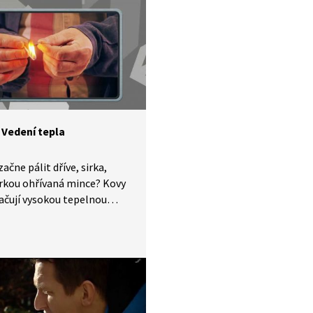
kou tepelnou vodivost,
ětšinu tepelné energie
e odvede samotná tyčka.
 Vedení tepla
ačne pálit dříve, sirka,
rkou ohřívaná mince? Kovy
ačují vysokou tepelnou
tí, zatímco dřevo je díky
mu obsahu vody a vzduchu
obrým tepelným izolantem.