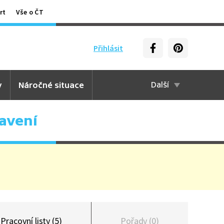
rt
Vše o ČT
Přihlásit
y
Náročné situace
Další
avení
Pracovní listy (5)
Pořady (0)