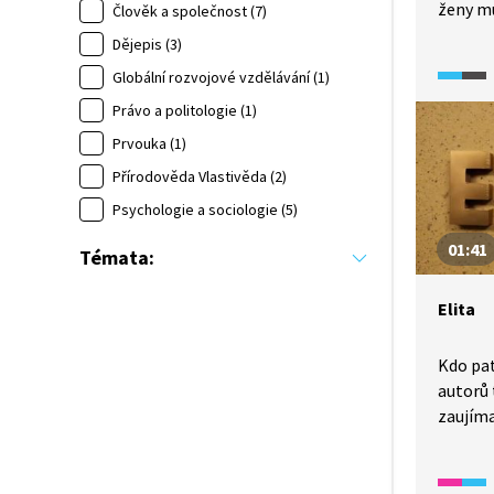
ženy mu
Člověk a společnost (7)
které j
Dějepis (3)
využívá
Globální rozvojové vzdělávání (1)
Šedi, k
dospělý
Právo a politologie (1)
a on sá
Prvouka (1)
věku na
Přírodověda Vlastivěda (2)
na stře
Psychologie a sociologie (5)
objektů
na dálk
01:41
Témata:
zasílan
své žen
Elita
korespo
přitom 
které s
Kdo pat
na fron
autorů 
zaujím
úlohu, 
vlastn
postave