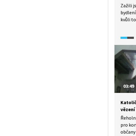
Zažili j
bydlení
kvůli 
se to d
ale i p
a záslu
o posky
a vzděl
době se
činnost
organiz
romsko
03:49
začlen
společn
Katoli
vězení
Řeholní
pro ko
občany 