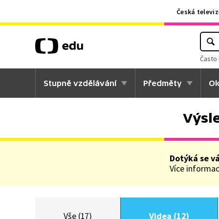
Česká televiz
Často 
Stupně vzdělávání
Předměty
Ok
Výsl
Dotýká se v
Více informací
Vše (17)
Videa (12)