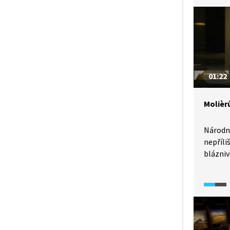
01:22
Molièr
Národní
nepříli
blázni
z Prase
Postrán
vesniča
a právni
společ
ve Fran