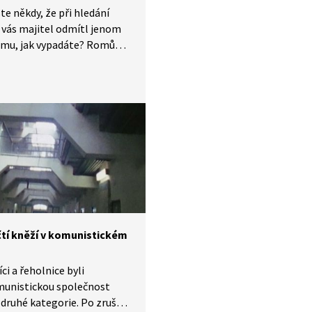
ste někdy, že při hledání
 vás majitel odmítl jenom
tomu, jak vypadáte? Romům
ěje běžně. Mnozí z nich mají
říjemnou zkušenost
hu na tom mají R-Mosty. Jde
tovatele sociálních služeb
ávání Romům. V poslední
 věnují i humanitární
i. Zároveň se tato
ace snaží pochopit
u komunitu a pomoci ji se
ěním do majoritní
osti.
čtí kněží v komunistickém
ci a řeholnice byli
munistickou společnost
druhé kategorie. Po zrušení