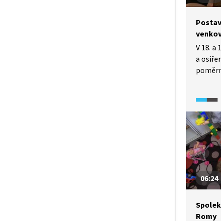
Postav
venko
V 18. a 
a osiře
poměrně
pro čer
řešením
provdat
okolnos
do znač
jejich 
otčím, 
souvisl
Popelč
06:24
evolučn
Spolek
Romy