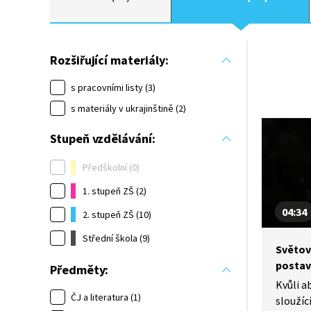
Rozšiřující materiály:
s pracovními listy (3)
s materiály v ukrajinštině (2)
Stupeň vzdělávání:
Předškolní (0)
1. stupeň ZŠ (2)
04:34
2. stupeň ZŠ (10)
Střední škola (9)
Světov
postav
Předměty:
Kvůli 
ČJ a literatura (1)
sloužíc