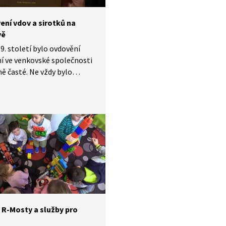
ení vdov a sirotků na
vě
19. století bylo ovdovění
ní ve venkovské společnosti
 časté. Ne vždy bylo
stvé vdovy nejlepším
 co nejrychleji se znova
, záleželo na různých
tech. Situace dětí je
né míry určena tím, jestli
nevlastním rodičem byl
nebo macecha. V této
osti se podíváme na tzv.
in komplex, o němž hovoří
í psychologové.
 R-Mosty a služby pro