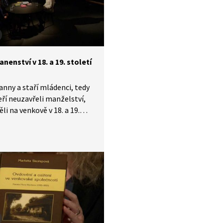
, u nás se moc nehraje,
e je plná hereckých
ostí.
nenství v 18. a 19. století
anny a staří mládenci, tedy
teří neuzavřeli manželství,
li na venkově v 18. a 19.
 vůbec snadné. I když za svoji
 často nemohli, byli vůči
ím v podřízeném postavení
dka čelili nejen pověrám, ale
m ústrkům.