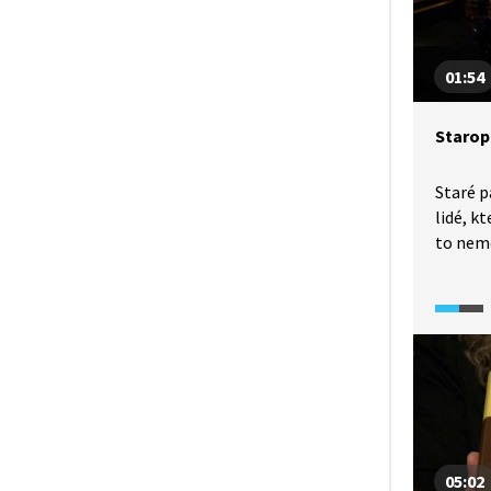
komedie
přestož
příležit
01:54
Staropa
Staré p
lidé, k
to nemě
století
situaci
ostatn
a nezří
i různý
05:02