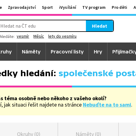
e
Zpravodajství
Sport
iVysílání
TV program
Pro děti
A
Hledat
vesmír
Měsíc
lety do vesmíru
hledáte:
ruhy
Náměty
Pracovní listy
Hry
Přijímačk
edky hledání:
společenské post
ás téma osobně nebo někoho z vašeho okolí?
, jak situaci řešit najdete na stránce
Nebuďte na to sami
.
Okruhy (0)
Náměty (0)