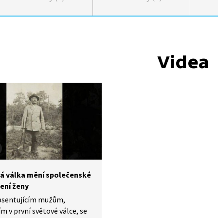
Videa
á válka mění společenské
ení ženy
absentujícím mužům,
ím v první světové válce, se