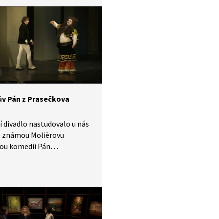
ův Pán z Prasečkova
 divadlo nastudovalo u nás
š známou Molièrovu
vou komedii Pán
čkova s Václavem
eckým v hlavní roli
na, který si koupí šlechtický
cký titul, aby vylepšil své
enské postavení. Zatímco
cii patří mezi oblíbené