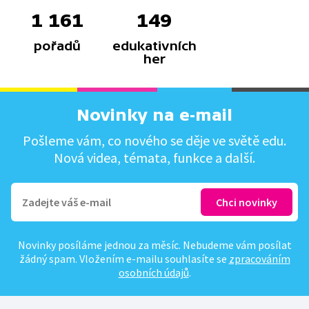
1 161
149
pořadů
edukativních
her
Novinky na e-mail
Pošleme vám, co nového se děje ve světě edu.
Nová videa, témata, funkce a další.
Novinky posíláme jednou za měsíc. Nebudeme vám posílat
žádný spam. Vložením e-mailu souhlasíte se
zpracováním
osobních údajů
.