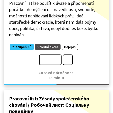
Pracovní list lze použít k úvaze a připomenutí
počátku přemýšlení o spravedlnosti, svobodě,
možnosti naplňování lidských práv. Ideál
starořecké demokracie, která nám dala pojmy
obec, politika, ústava, nebyl dodnes bezezbytku
naplněn.
2. stupeň ZŠ
Střední škola
Dějepis
Časová náročnost:
15 minut
Pracovní list: Zásady společenského
chování / Робочий лист: Соціальну
поведінку