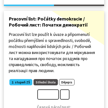
Pracovní list: Počátky demokracie /
Робочий лист: Початки демократії
Pracovní list lze použít k úvaze a připomenutí
počátku přemýšlení o spravedlnosti, svobodě,
možnosti naplňování lidských práv. / Робочий
лист можна використовувати для міркування
та нагадування про початок роздумів про
справедливість, свободу, можливість
реалізації прав людини.
2. stupeň ZŠ
Střední škola
Dějepis
Časová náročnost: