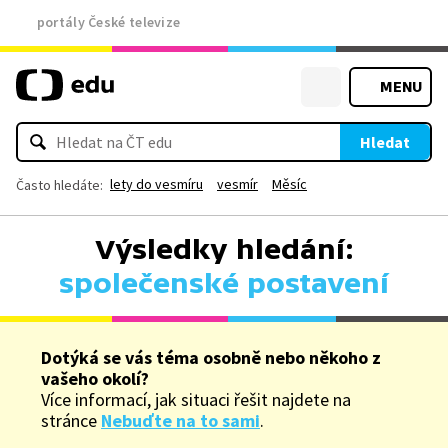
portály České televize
MENU
Hledat
lety do vesmíru
vesmír
Měsíc
Často hledáte:
Výsledky hledání:
společenské postavení
Dotýká se vás téma osobně nebo někoho z
vašeho okolí?
Více informací, jak situaci řešit najdete na
stránce
Nebuďte na to sami
.