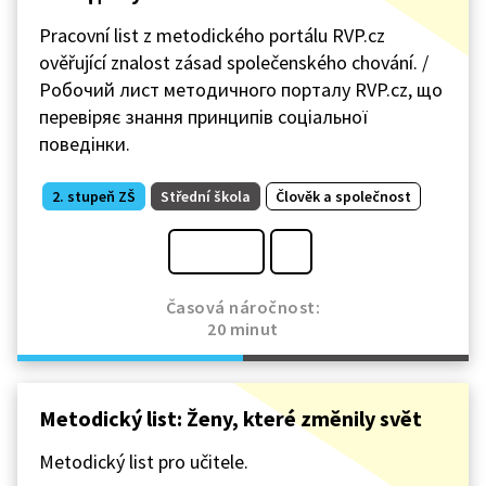
Pracovní list z metodického portálu RVP.cz
ověřující znalost zásad společenského chování. /
Робочий лист методичного порталу RVP.cz, що
перевіряє знання принципів соціальної
поведінки.
2. stupeň ZŠ
Střední škola
Člověk a společnost
Časová náročnost:
20 minut
Metodický list: Ženy, které změnily svět
Metodický list pro učitele.