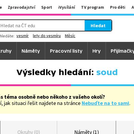
e
Zpravodajství
Sport
iVysílání
TV program
Pro děti
A
Hledat
vesmír
lety do vesmíru
Měsíc
hledáte:
ruhy
Náměty
Pracovní listy
Hry
Přijímačk
Výsledky hledání:
soud
ás téma osobně nebo někoho z vašeho okolí?
, jak situaci řešit najdete na stránce
Nebuďte na to sami
.
Okruhy (0)
Náměty (1)