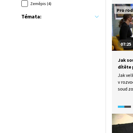
Zeměpis (4)
Pro rod
Témata:
07:25
Jak so
dítěte 
Jak vel
v rozvo
soud zo
Existuj
dítěte 
při jeh
otázky
Michala
2025 v 