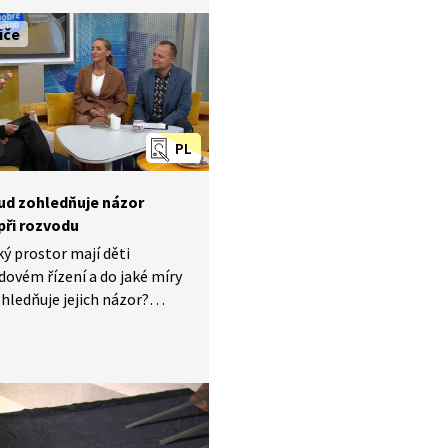
iče
PL
ud zohledňuje názor
při rozvodu
ký prostor mají děti
dovém řízení a do jaké míry
hledňuje jejich názor?
e věk, od kterého se soud
ptá, a k jakým okolnostem
o výslechu přihlíží? Na tyto
 odpovídá advokátka
 Plachká v rozhovoru z roku
pořadu Dobré ráno.