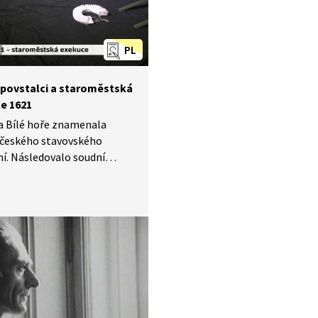
PL
 povstalci a staroměstská
e 1621
a Bílé hoře znamenala
 českého stavovského
í. Následovalo soudní
 v němž se zjišťovala vina
vitelů stavovské opozice.
em bylo rozhodnutí o 28
ch trestech. Na jednom
zených byl trest vykonán
ě, protože čtrnáct dní
ekucí spáchal sebevraždu.
orie tak vstoupila
ace o 27 popravených