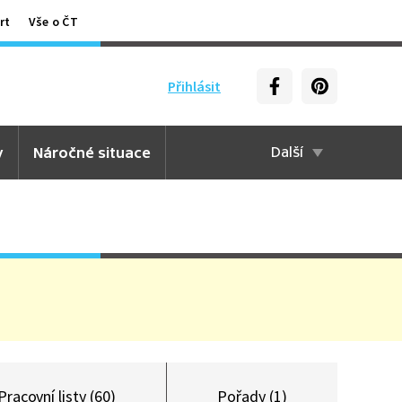
rt
Vše o ČT
Přihlásit
y
Náročné situace
Další
Pracovní listy (60)
Pořady (1)