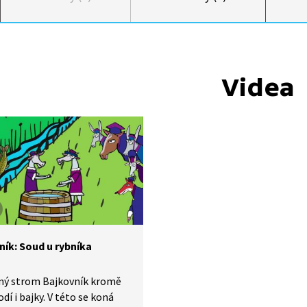
Videa
ník: Soud u rybníka
ný strom Bajkovník kromě
odí i bajky. V této se koná