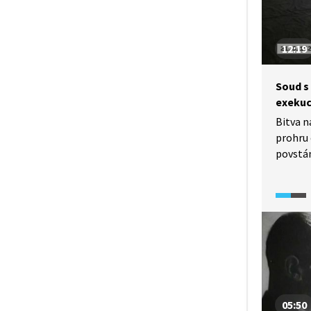
12:19
Soud s
exekuc
Bitva n
prohru
povstán
řízení,
předsta
Výsledk
hrdelní
z odsou
posmrtn
před ex
Do hist
inform
05:50