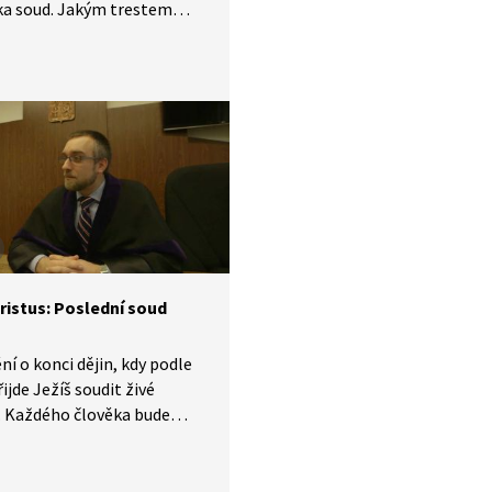
ka soud. Jakým trestem
ud potrestat štiku? A je
vedlivý trest? Jaké si
ěhu můžeme vzít ponaučení?
je simultánně tlumočena
ového jazyka.
ristus: Poslední soud
ní o konci dějin, kdy podle
řijde Ježíš soudit živé
. Každého člověka bude
podle jeho slov, činů
ů k těmto činům. Jak to vidí
 čemu křesťané věří?