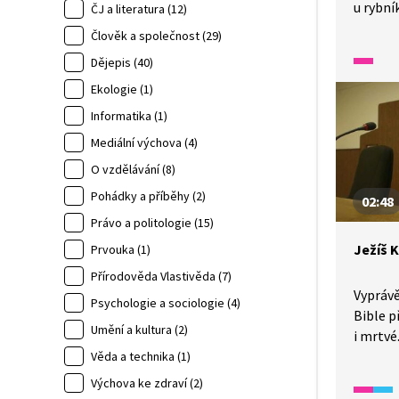
u rybní
ČJ a literatura (12)
může so
Člověk a společnost (29)
to spra
Dějepis (40)
z příb
Bajka 
Ekologie (1)
do znak
Informatika (1)
Mediální výchova (4)
O vzdělávání (8)
Pohádky a příběhy (2)
02:48
Právo a politologie (15)
Ježíš K
Prvouka (1)
Přírodověda Vlastivěda (7)
Vyprávě
Psychologie a sociologie (4)
Bible p
Umění a kultura (2)
i mrtvé
soudit 
Věda a technika (1)
a motiv
Výchova ke zdraví (2)
Bible a