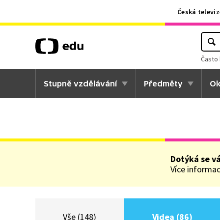
Česká televiz
Často 
Stupně vzdělávání
Předměty
Ok
Dotýká se v
Více informací
Vše (148)
Videa (86)