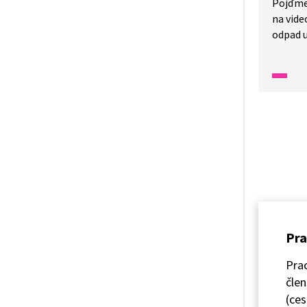
Pojďme
na vide
odpad u
může po
písečný
na jeho
prstene
upozorň
množstv
nekonči
Pra
Pra
člen
(ces