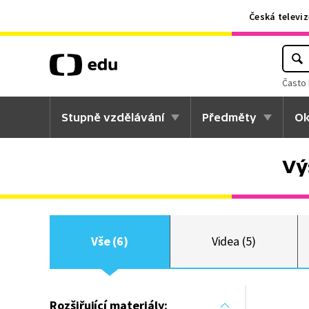
Česká televiz
Často 
Stupně vzdělávání
Předměty
Ok
Vý
Vše (6)
Videa (5)
Rozšiřující materiály: