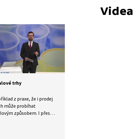
Videa
lové trhy
říklad z praxe, že i prodej
ch může probíhat
lovým způsobem. I přes
ní negativní ohlasy, které
ází každou změnu, se tento
ujal.