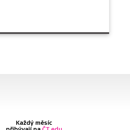
Každý měsíc
přibývají na
ČT edu