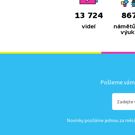
13 724
86
videí
námětů
výuk
Pošleme vám, 
Novinky posíláme jednou za měsí