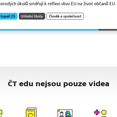
orodých úkolů směřují k reflexi vlivu EU na život občanů EU.
stupeň ZŠ
Střední škola
Člověk a společnost
ČT edu nejsou pouze videa