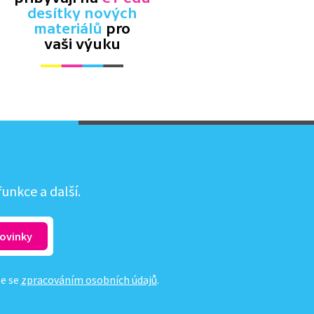
desítky nových
materiálů
pro
vaši výuku
unkce a další.
te se
zpracováním osobních údajů
.