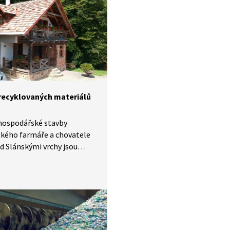
recyklovaných materiálů
hospodářské stavby
ského farmáře a chovatele
d Slánskými vrchy jsou
ené z recyklovaného
ího materiálu a vybavené
ým nábytkem. Celý koncept
jako krásná inspirace pro ty,
htějí minimalizovat svoji
ckou stopu a žít udržitelně.