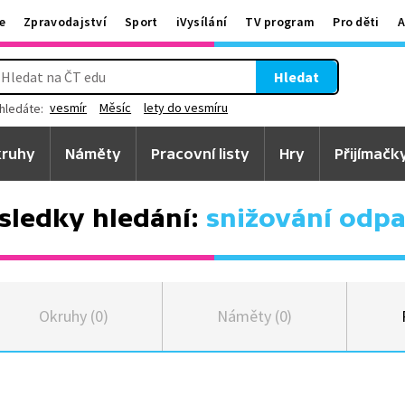
e
Zpravodajství
Sport
iVysílání
TV program
Pro děti
A
Hledat
vesmír
Měsíc
lety do vesmíru
hledáte:
ruhy
Náměty
Pracovní listy
Hry
Přijímačk
sledky hledání:
snižování odp
Okruhy (0)
Náměty (0)