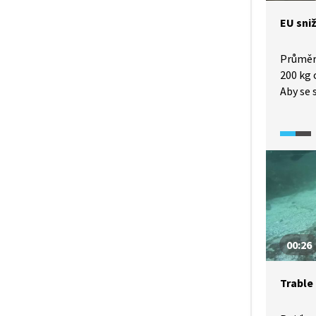
EU sni
Průměr
200 kg 
Aby se 
se zvýš
k recyk
jako je
tašek v
jednor
nebo po
uchycen
Do budo
omezov
00:26
Trable