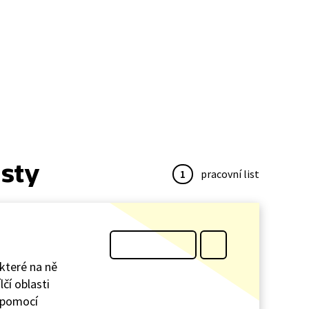
isty
1
pracovní list
které na ně
čí oblasti
a pomocí