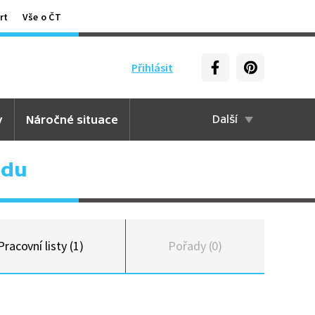
rt
Vše o ČT
Přihlásit
y
Náročné situace
Další
adu
Pracovní listy (1)
Pořady (0)