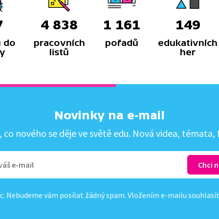
7
4 838
1 161
149
 do
pracovních
pořadů
edukativních
y
listů
her
Novinky na e-mail
co nového se děje ve světě edu. Nová videa, témata, f
c. Nebudeme vám posílat žádný spam. Vložením e-mailu souhlasí