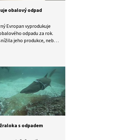
žuje obalový odpad
ný Evropan vyprodukuje
obalového odpadu za rok.
snížila jeho produkce, nebo
il podíl obalů, které míří
laci, zavádějí se opatření,
 zpoplatnění plastových
 obchodech, zákaz
ázového plastového nádobí
vinnost vyrábět víčka
á k PET lahvi napevno.
ucna se počítá s dalším
áním jednorázových obalů.
 žraloka s odpadem