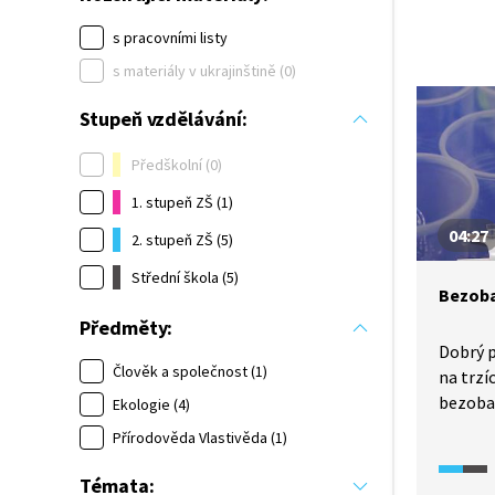
s pracovními listy
s materiály v ukrajinštině (0)
Stupeň vzdělávání:
Předškolní (0)
1. stupeň ZŠ (1)
04:27
2. stupeň ZŠ (5)
Střední škola (5)
Bezoba
Předměty:
Dobrý p
Člověk a společnost (1)
na trzí
bezoba
Ekologie (4)
počáteč
Přírodověda Vlastivěda (1)
doprov
způsob 
Témata: