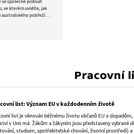
 se společně podívat
o, ve kterém uvidíte, jak
 australského pobřeží
trápit žraloka. Žralok
 se dostal do potíží, když
 krku uvízl jakýsi kruhový
c. Toto video Australany
uje na nutnost snižování
í odpadu a zajistit, aby
l v moři.
Pracovní l
covní list: Význam EU v každodenním životě
covní list je věnován běžnému životu občanů EU a dopadům, 
ství v Unii má. Žákům a žákyním jsou představeny vybrané díl
tování, studium, spotřebitelské chování, životní prostředí) 