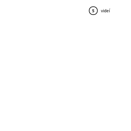
5
videí