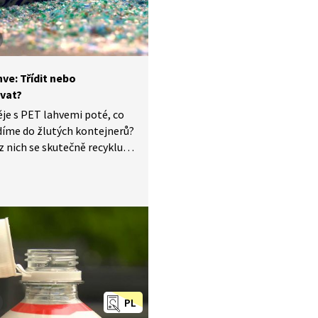
ve: Třídit nebo
vat?
ěje s PET lahvemi poté, co
ídíme do žlutých kontejnerů?
 z nich se skutečně recykluje
 výrobky? Efektivnějšímu
 plastových lahví pomůže
zálohování. Jak? Podívejte se
PL