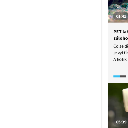
01:41
PET lah
záloho
Co se d
je vytř
A kolik
na nové
využití
jejich 
sami.
05:39