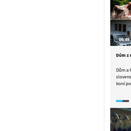
06:49
Dům z 
Dům a 
sloven
koní po
postav
stavebn
použit
slouží 
kteří c
ekologi