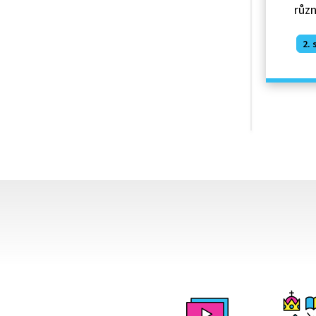
různ
2. 