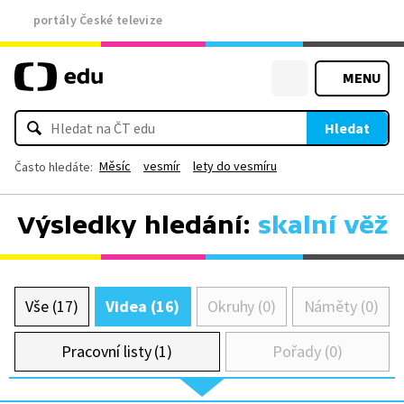
portály České televize
MENU
Hledat
Měsíc
vesmír
lety do vesmíru
Často hledáte:
Výsledky hledání:
skalní věž
Vše (17)
Videa (16)
Okruhy (0)
Náměty (0)
Pracovní listy (1)
Pořady (0)