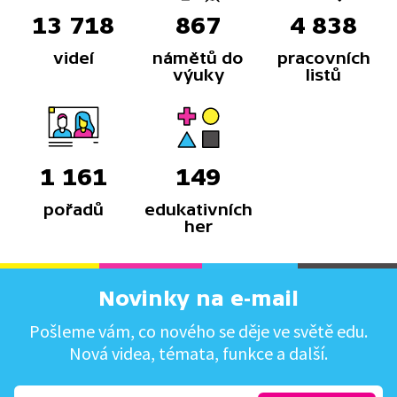
13 718
867
4 838
videí
námětů do
pracovních
výuky
listů
1 161
149
pořadů
edukativních
her
Novinky na e-mail
Pošleme vám, co nového se děje ve světě edu.
Nová videa, témata, funkce a další.