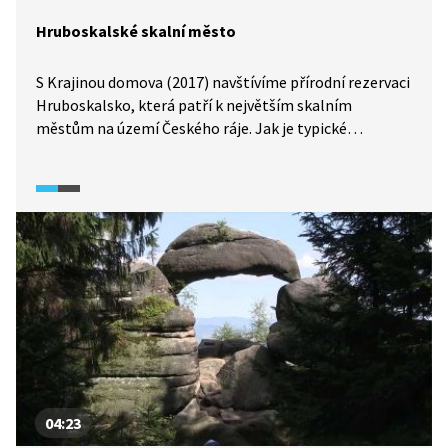
Hruboskalské skalní město
S Krajinou domova (2017) navštívíme přírodní rezervaci
Hruboskalsko, která patří k největším skalním
městům na území Českého ráje. Jak je typické
pro česká skalní města, většina zdejších skalních
útvarů má své vlastní jméno. Mimo Hruboskalsko
uvidíme ve videu také nedaleký přírodní park
Maloskalsko a nebude chybět ani krátká návštěva
Prachovských skal.
04:23