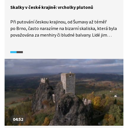
Skalky v české krajině: vrcholky plutonů
Při putování českou krajinou, od Šumavy až téměř
po Brno, často narazíme na bizarní skaliska, která byla
považována za menhiry či bludné balvany. Lidé jim
leckde přisuzovali čarovnou moc. Dnes však víme, že
to jsou vrcholky mohutných podzemních těles
magmatického původu, plutonů. Ty jsou roztroušené
všude po naší krajině. Například středočeský pluton
měří na délku 140 km, na šířku 30 km a tvoří jej žuly
v mnoha podobách. Dozvíme se i to, co mají Kadovské
viklany společného se sochami Moai na Velikonočním
ostrově.
04:52