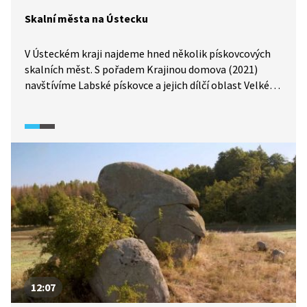
Skalní města na Ústecku
V Ústeckém kraji najdeme hned několik pískovcových
skalních měst. S pořadem Krajinou domova (2021)
navštívíme Labské pískovce a jejich dílčí oblast Velké
a Malé Tiské stěny. S jakými přírodními útvary, flórou
a faunou se tu můžeme setkat? Uvidíme také největší
stolovou horu v Česku, Děčínský Sněžník.
12:07