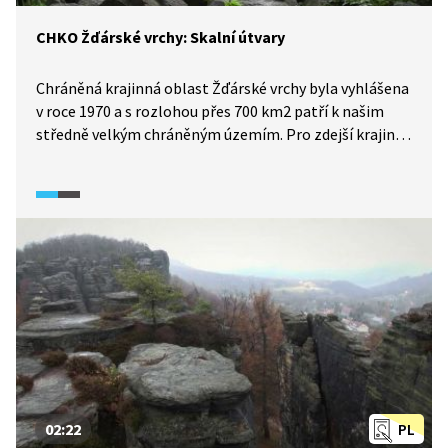
CHKO Žďárské vrchy: Skalní útvary
Chráněná krajinná oblast Žďárské vrchy byla vyhlášena
v roce 1970 a s rozlohou přes 700 km2 patří k našim
středně velkým chráněným územím. Pro zdejší krajinu
jsou typické mohutné rulové věže, jako například
turisty oblíbený masiv Devět skal. Jiné skalní útvary
v oblasti Žďárských vrchů, jako Drátník nebo Čtyři
palice, jsou oblíbeným cílem horolezců.
02:22
PL