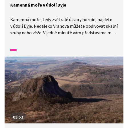
Kamenná moře v údolí Dyje
Kamenná moře, tedy zvětralé útvary hornin, najdete
v údolí Dyje. Nedaleko Vranova můžete obdivovat skalní
sruby nebo věže. V jedné minutě vám představíme malé
zázraky fauny a flory v naší zemi.
03:53