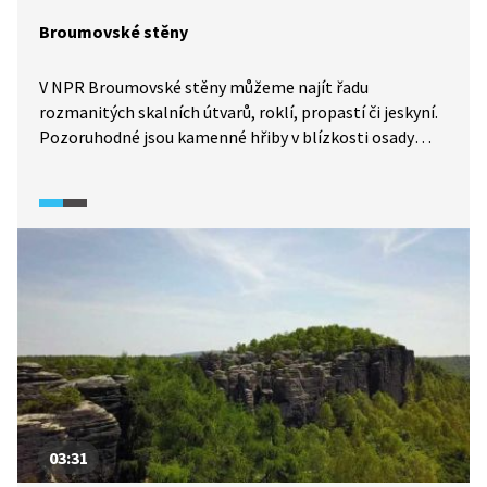
Broumovské stěny
V NPR Broumovské stěny můžeme najít řadu
rozmanitých skalních útvarů, roklí, propastí či jeskyní.
Pozoruhodné jsou kamenné hřiby v blízkosti osady
Slavný. Reportáž představí vznik těchto útvarů, které
zde můžeme najít ve všech stadiích vzniku.
Prohlédneme si i asi nejslavnější útvar Broumovska,
skalní bránu.
03:31