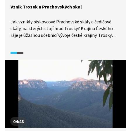
Vznik Trosek a Prachovských skal
Jak vznikly pískovcové Prachovské skály a čedičové
skály, na kterých stojí hrad Trosky? Krajina Českého
ráje je úžasnou učebnicí vývoje české krajiny. Trosky
jsou zbytky ztuhlého čedičového magmatu, které
v době třetihorní sopečné činnosti pronikalo zlomy
v pískovcových usazeninách dávného moře. Ze stejných
mořských sedimentů byly později vypreparovány
pískovcové Prachovské skály.
04:48