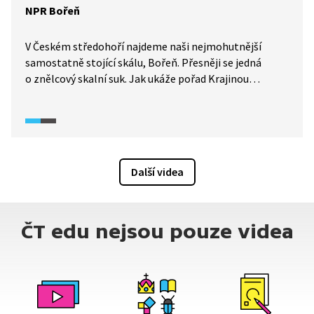
NPR Bořeň
V Českém středohoří najdeme naši nejmohutnější
samostatně stojící skálu, Bořeň. Přesněji se jedná
o znělcový skalní suk. Jak ukáže pořad Krajinou
domova (2021), jeho vrchol není pozoruhodný pouze
z hlediska geologického, ale na své si tu přijdou
i botanici. Jakou rostlinu najdete v rámci Čech jenom
tady? Zjistíte ve videu.
Další videa
ČT edu nejsou pouze videa