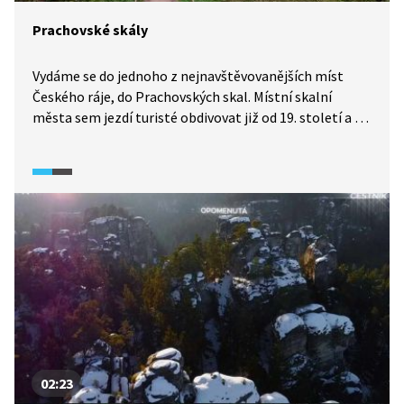
Prachovské skály
Vydáme se do jednoho z nejnavštěvovanějších míst
Českého ráje, do Prachovských skal. Místní skalní
města sem jezdí turisté obdivovat již od 19. století a o
něco později si je oblíbili i horolezci. V roce 1933 se
Prachovské skály staly přírodní rezervací a posléze
součástí CHKO Český ráj, prvního chráněného území
svého druhu v tehdejším Československu.
02:23