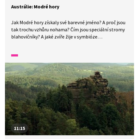
Austrálie: Modré hory
Jak Modré hory získaly své barevné jméno? A proč jsou
tak trochu vzhůru nohama? Čím jsou speciální stromy
blahovičníky? A jaké zvíře žije v symbióze
s blahovičníky?
11:15