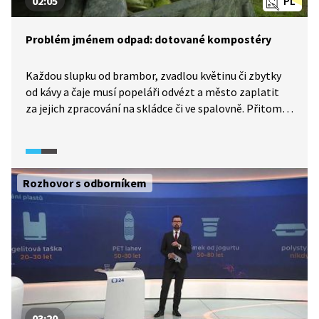
02:05
PL
Problém jménem odpad: dotované kompostéry
Každou slupku od brambor, zvadlou květinu či zbytky
od kávy a čaje musí popeláři odvézt a město zaplatit
za jejich zpracování na skládce či ve spalovně. Přitom je
to zbytečné, protože se organický odpad může
rozložit na kompost na každé zahradě či dvoře.
Některé obce se proto rozhodly snížit objem
směsného komunálního odpadu tím, že svým
Rozhovor s odborníkem
obyvatelům dotují nákup kompostéru. Nejenže se tak
může snížit objem odpadu v popelnici až o polovinu,
města také ušetří miliony korun za svoz a skládkování
a obyvatelé mají kvalitní kompost pro své záhony
a květiny. Z kompostérů těží všichni.
03:20