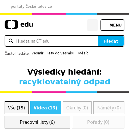
portály České televize
MENU
Hledat
vesmír
lety do vesmíru
Měsíc
Často hledáte:
Výsledky hledání:
recyklovatelný odpad
Vše (19)
Videa (13)
Okruhy (0)
Náměty (0)
Pracovní listy (6)
Pořady (0)