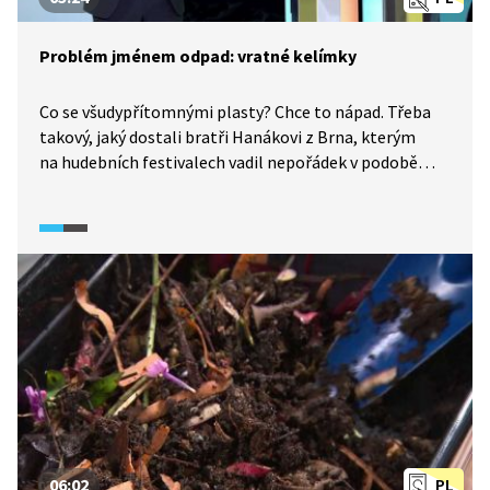
Problém jménem odpad: vratné kelímky
Co se všudypřítomnými plasty? Chce to nápad. Třeba
takový, jaký dostali bratři Hanákovi z Brna, kterým
na hudebních festivalech vadil nepořádek v podobě
rozházených plastových nádob. Přišli proto se
systémem zálohovaných vymyvatelných kelímků.
S designérem vytvořili prototyp vratného plastového
půllitru s klipem, který dnes zná snad každý. Jejich
podnikatelský záměr ukazuje, jak jednoduchý nápad
může ušetřit tuny zbytečného plastového odpadu.
06:02
PL