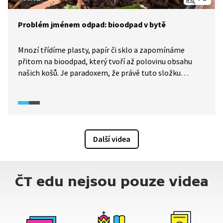
Problém jménem odpad: bioodpad v bytě
Mnozí třídíme plasty, papír či sklo a zapomínáme
přitom na bioodpad, který tvoří až polovinu obsahu
našich košů. Je paradoxem, že právě tuto složku
odpadu, kterou je tak snadné využít, třídíme ze všech
nejméně. Kompostování je jednoduchý způsob, jak se
zbavit organických zbytků z kuchyně bez nutnosti je
někam vozit a zatěžovat tím dále životní prostředí. Ne
každý má ale zahradu. Řešení pro obyvatele bytů však
Další videa
existuje. Pomohou žížaly a jednoduchý
vermikompostér. Anebo je tu další skvělý nápad:
komunitní kompostér.
ČT edu nejsou pouze videa