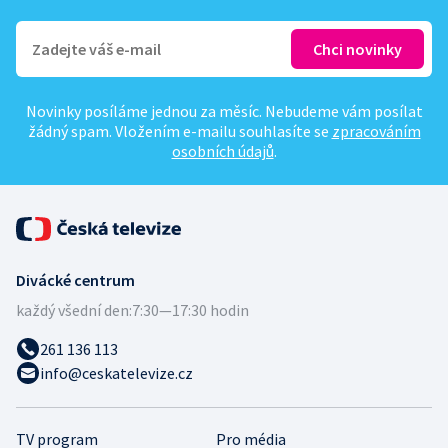
Novinky posíláme jednou za měsíc. Nebudeme vám posílat
žádný spam. Vložením e-mailu souhlasíte se
zpracováním
osobních údajů
.