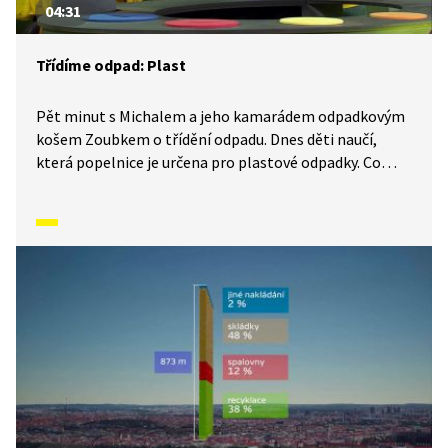
04:31
Třídíme odpad: Plast
Pět minut s Michalem a jeho kamarádem odpadkovým
košem Zoubkem o třídění odpadu. Dnes děti naučí,
která popelnice je určena pro plastové odpadky. Co
by se mohlo stát, kdybychom plasty netřídili tak, jak se
má?