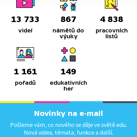
13 733
867
4 838
videí
námětů do
pracovních
výuky
listů
1 161
149
pořadů
edukativních
her
Novinky na e-mail
Pošleme vám, co nového se děje ve světě edu.
Nová videa, témata, funkce a další.