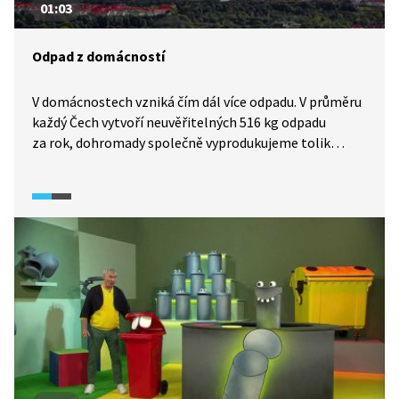
01:03
Odpad z domácností
V domácnostech vzniká čím dál více odpadu. V průměru
každý Čech vytvoří neuvěřitelných 516 kg odpadu
za rok, dohromady společně vyprodukujeme tolik
odpadu, že by zaplnil Václavské náměstí do výšky přes
870 m. Asi třetina míří k recyklaci a 12 % do spaloven.
Polovina komunálního odpadu však stále končí
na skládkách.