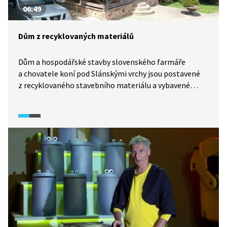
06:49
Dům z recyklovaných materiálů
Dům a hospodářské stavby slovenského farmáře
a chovatele koní pod Slánskými vrchy jsou postavené
z recyklovaného stavebního materiálu a vybavené
použitým nábytkem. Celý koncept slouží jako krásná
inspirace pro ty, kteří chtějí minimalizovat svoji
ekologickou stopu a žít udržitelně.