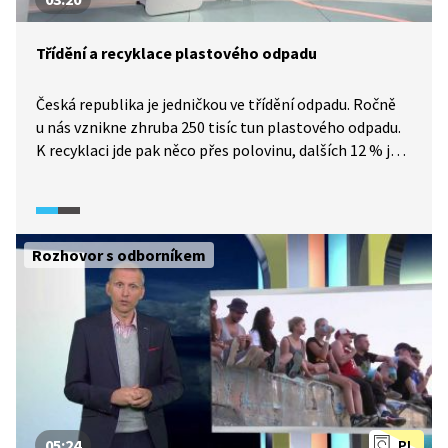
Třídění a recyklace plastového odpadu
Česká republika je jedničkou ve třídění odpadu. Ročně
u nás vznikne zhruba 250 tisíc tun plastového odpadu.
K recyklaci jde pak něco přes polovinu, dalších 12 % je
energeticky využíváno a zbytek končí na skládkách.
Rozhovor s odborníkem
05:24
PL