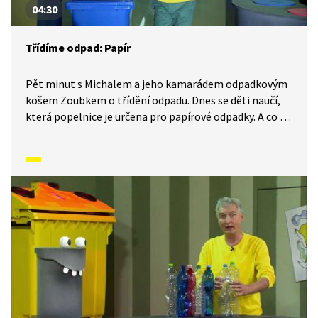
04:30
Třídíme odpad: Papír
Pět minut s Michalem a jeho kamarádem odpadkovým
košem Zoubkem o třídění odpadu. Dnes se děti naučí,
která popelnice je určena pro papírové odpadky. A co se
s nimi potom děje? Pojďte to zjistit s námi!