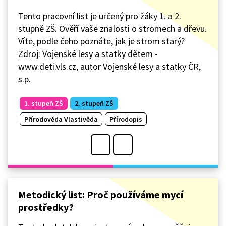
Tento pracovní list je určený pro žáky 1. a 2.
stupně ZŠ. Ověří vaše znalosti o stromech a dřevu.
Víte, podle čeho poznáte, jak je strom starý?
Zdroj: Vojenské lesy a statky dětem -
www.deti.vls.cz, autor Vojenské lesy a statky ČR,
s.p.
1. stupeň ZŠ
2. stupeň ZŠ
Přírodověda Vlastivěda
Přírodopis
Metodický list: Proč používáme mycí
prostředky?