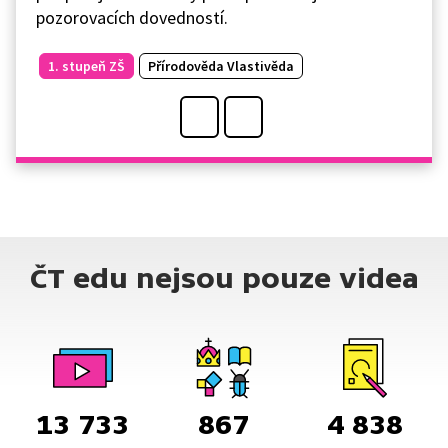
pozorovacích dovedností.
1. stupeň ZŠ
Přírodověda Vlastivěda
ČT edu nejsou pouze videa
13 733
867
4 838