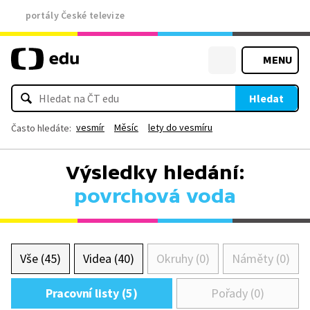
portály České televize
MENU
Hledat
vesmír
Měsíc
lety do vesmíru
Často hledáte:
Výsledky hledání:
povrchová voda
Vše (45)
Videa (40)
Okruhy (0)
Náměty (0)
Pracovní listy (5)
Pořady (0)