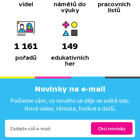
videí
námětů do
pracovních
výuky
listů
1 161
149
pořadů
edukativních
her
Novinky na e-mail
Pošleme vám, co nového se děje ve světě edu.
Nová videa, témata, funkce a další.