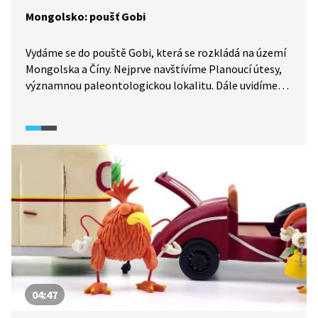
Mongolsko: poušť Gobi
Vydáme se do pouště Gobi, která se rozkládá na území
Mongolska a Číny. Nejprve navštívíme Planoucí útesy,
významnou paleontologickou lokalitu. Dále uvidíme
národní park Gobi Gurvansaikhan s rozlehlými
písečnými dunami, údolí Jolin Am plné vegetace
a žulové skalnaté útvary v oblasti Baga Gazriin Chuluu.
04:47