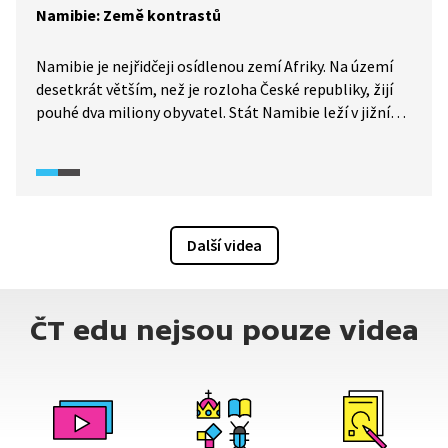
Namibie: Země kontrastů
Namibie je nejřidčeji osídlenou zemí Afriky. Na území
desetkrát větším, než je rozloha České republiky, žijí
pouhé dva miliony obyvatel. Stát Namibie leží v jižní
části kontinentu a kromě obrovských zásob
nerostných surovin je znám především pouští Namib,
která dala zemi jméno. Právě tato poušť nabízí
úchvatné přírodní scenérie.
Další videa
ČT edu nejsou pouze videa