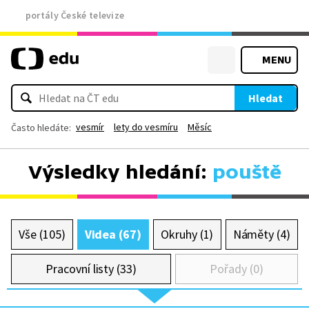
portály České televize
MENU
Hledat
vesmír
lety do vesmíru
Měsíc
Často hledáte:
Výsledky hledání:
pouště
Vše (105)
Videa (67)
Okruhy (1)
Náměty (4)
Pracovní listy (33)
Pořady (0)