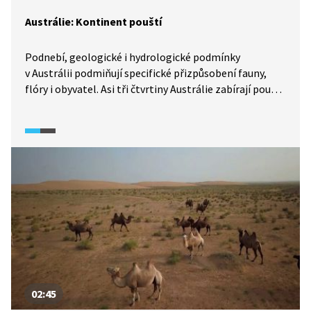
Austrálie: Kontinent pouští
Podnebí, geologické i hydrologické podmínky
v Austrálii podmiňují specifické přizpůsobení fauny,
flóry i obyvatel. Asi tři čtvrtiny Austrálie zabírají pouště
a polopouště. Kde se v Austrálii vyskytuje voda? Jaké je
zde rozložení biomů? Jaké jsou socio-ekonomické
podmínky v Austrálii?
02:45