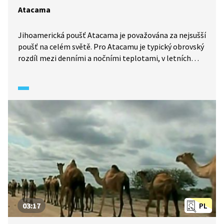
Atacama
Jihoamerická poušť Atacama je považována za nejsušší
poušť na celém světě. Pro Atacamu je typický obrovský
rozdíl mezi denními a nočními teplotami, v letních
měsících může být tento rozdíl i 50 stupňů Celsia.
03:17
PL