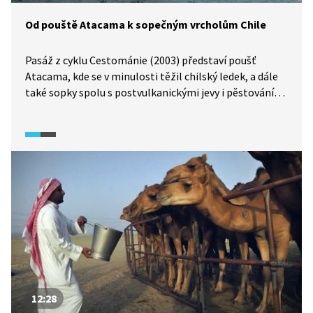
Od pouště Atacama k sopečným vrcholům Chile
Pasáž z cyklu Cestománie (2003) představí poušť
Atacama, kde se v minulosti těžil chilský ledek, a dále
také sopky spolu s postvulkanickými jevy i pěstování
vína, které je významným vývozním artiklem Chile.
12:28