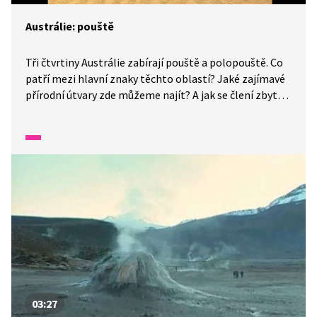
Austrálie: pouště
Tři čtvrtiny Austrálie zabírají pouště a polopouště. Co
patří mezi hlavní znaky těchto oblastí? Jaké zajímavé
přírodní útvary zde můžeme najít? A jak se člení zbytek
australského kontinentu?
03:27