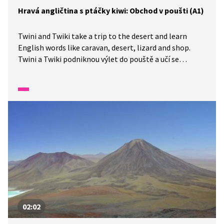
Hravá angličtina s ptáčky kiwi: Obchod v poušti (A1)
Twini and Twiki take a trip to the desert and learn
English words like caravan, desert, lizard and shop.
Twini a Twiki podniknou výlet do pouště a učí se
anglická slova jako karavan, poušť, ještěrka a obchod.
02:02