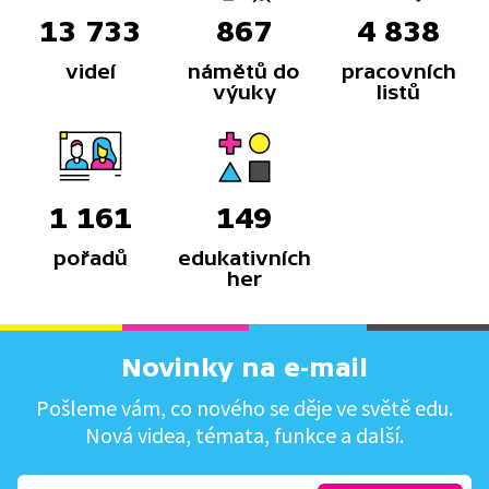
13 733
867
4 838
videí
námětů do
pracovních
výuky
listů
1 161
149
pořadů
edukativních
her
Novinky na e-mail
Pošleme vám, co nového se děje ve světě edu.
Nová videa, témata, funkce a další.