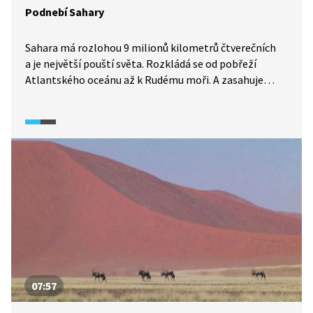
Podnebí Sahary
Sahara má rozlohou 9 milionů kilometrů čtverečních
a je největší pouští světa. Rozkládá se od pobřeží
Atlantského oceánu až k Rudému moři. A zasahuje
na území 10 států. Na první pohled je to nehostinná
pustina, v sobě ale skrývá divokou krásu. Podnebí
Sahary není pro každého, přesto nabízí řadu
zajímavostí. Přijměte naše pozvání na její virtuální
návštěvu.
07:57