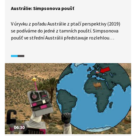
Austrálie: Simpsonova poušť
V úryvku z pořadu Austrálie z ptačí perspektivy (2019)
se podíváme do jedné z tamních pouští. Simpsonova
poušť ve střední Austrálii představuje rozlehlou
a vyprahlou oblast plnou rudého písku a písečných dun.
06:30