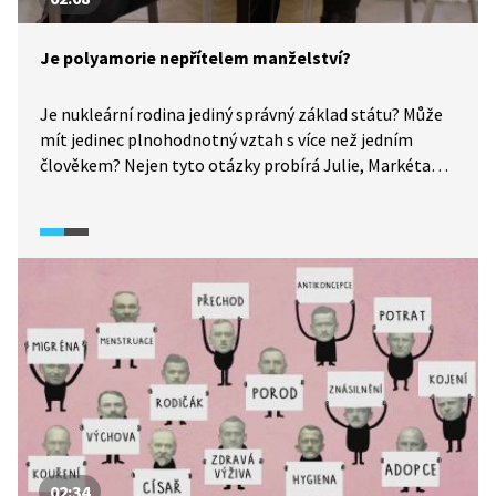
Je polyamorie nepřítelem manželství?
Je nukleární rodina jediný správný základ státu? Může
mít jedinec plnohodnotný vztah s více než jedním
člověkem? Nejen tyto otázky probírá Julie, Markéta
a Magdalena, které mají každá své polyamorní vztahy.
Svou účastí v dokumentárním seriálu Potížistky (2025)
otevírají téma manželství, rozvodů i nevěry. Ukazují, že
přestože se mohou zdát podobné vztahy netypické
a složité, dají se zvládnout a mohou přinášet štěstí.
02:34