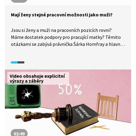
Mají ženy stejné pracovní možnosti jako muži?
Jsou si ženy a muži na pracovních pozicích rovni?
Máme dostatek podpory pro pracující matky? Těmito
otázkami se zabývá právnička Šárka Homfray a hlavní
gestorka projektu Rovná odměna Lenka Simerská.
Česká republika na tom v této oblasti není nejlépe:
například rozdíl v odměňování mužů a žen se pohybuje
okolo 18 %. Na problematiku diskriminace na trhu
Video obsahuje explicitní
práce, rovné příležitosti a překážky, kterým ženy čelí,
výrazy a záběry
se zaměřuje dokumentární seriál Potížistky (2025).
02:49