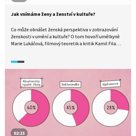
Jak vnímáme ženy a ženství v kultuře?
Co může obnášet ženská perspektiva v zobrazování
ženskosti v umění a kultuře? O tom hovoří umělkyně
Marie Lukáčová, filmový teoretik a kritik Kamil Fila
a producentka Dagmar Sedláčková. Dotýkají se témat
jako ocenění mateřství ve společnosti i genderová
nerovnost v oblasti filmu. Do jaké míry jsou si ženy
a muži na stříbrném plátně rovni? Na problematiku
diskriminace na trhu práce, rovné příležitosti
a překážky, kterým ženy v tradičně mužských odvětvích
čelí, se zaměřuje dokumentární seriál Potížistky
(2025).
02:23