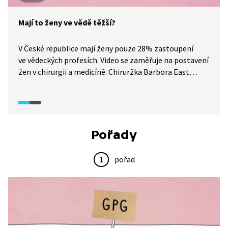
Mají to ženy ve vědě těžší?
V České republice mají ženy pouze 28% zastoupení
ve vědeckých profesích. Video se zaměřuje na postavení
žen v chirurgii a medicíně. Chiruržka Barbora East
popisuje vlastní zkušenosti s genderovými předsudky
a nerovnými podmínkami v oboru, zatímco socioložka
Marcela Linková vysvětluje systémové bariéry, které
ženám komplikují kariérní postup. Na problematiku
diskriminace na trhu práce, rovné příležitosti
Pořady
a překážky, kterým ženy v tradičně mužských profesích
čelí, se zaměřuje dokumentární seriál Potížistky
1
pořad
(2025).