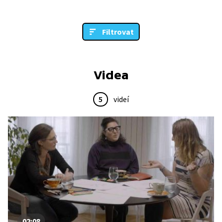
Filtrovat
Videa
5
videí
02:08