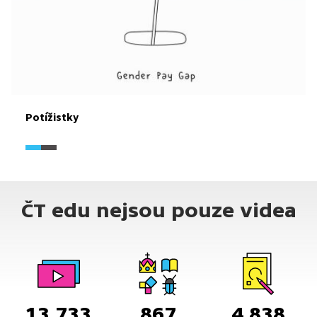
Potížistky
ČT edu nejsou pouze videa
13 733
867
4 838