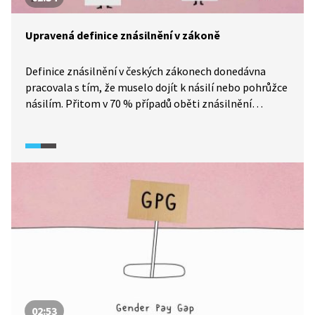
Upravená definice znásilnění v zákoně
Definice znásilnění v českých zákonech donedávna
pracovala s tím, že muselo dojít k násilí nebo pohrůžce
násilím. Přitom v 70 % případů oběti znásilnění
zamrznou a agresor/ka nemusí násilí vůbec použít.
Proto bylo třeba znění tohoto zákona redefinovat.
K tomu výrazně přispěla snaha političky a aktivistky
Johany Nejedlové a její organizace Konsent.
Na problematiku rovných práv a překážek, kterým ženy
čelí, se zaměřuje dokumentární seriál Potížistky
(2025).
02:53