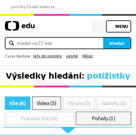
portály České televize
MENU
Hledat
lety do vesmíru
vesmír
Měsíc
Často hledáte:
Výsledky hledání:
potížistky
Vše (6)
Videa (5)
Okruhy (0)
Náměty (0)
Pracovní listy (0)
Pořady (1)