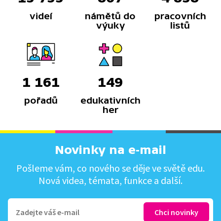
videí
námětů do
pracovních
výuky
listů
1 161
149
pořadů
edukativních
her
Novinky na e-mail
Pošleme vám, co nového se děje ve světě edu.
Nová videa, témata, funkce a další.