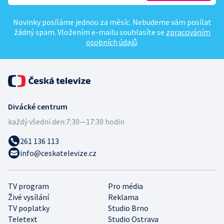
Novinky posíláme jednou za měsíc. Nebudeme vám posílat
žádný spam. Vložením e-mailu souhlasíte se
zpracováním
osobních údajů
.