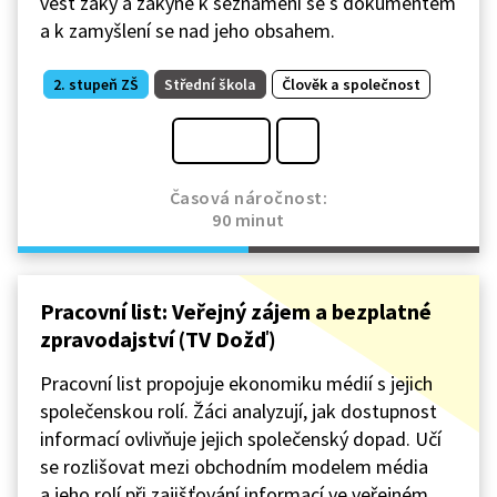
vést žáky a žákyně k seznámení se s dokumentem
a k zamyšlení se nad jeho obsahem.
2. stupeň ZŠ
Střední škola
Člověk a společnost
Časová náročnost:
90 minut
Pracovní list: Veřejný zájem a bezplatné
zpravodajství (TV Dožď)
Pracovní list propojuje ekonomiku médií s jejich
společenskou rolí. Žáci analyzují, jak dostupnost
informací ovlivňuje jejich společenský dopad. Učí
se rozlišovat mezi obchodním modelem média
a jeho rolí při zajišťování informací ve veřejném