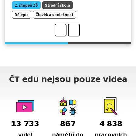
2. stupeň ZŠ
Střední škola
Dějepis
Člověk a společnost
ČT edu nejsou pouze videa
13 733
867
4 838
videí
námětů do
pracovních