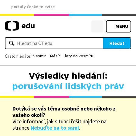
portály České televize
MENU
Hledat
vesmír
Měsíc
lety do vesmíru
Často hledáte:
Výsledky hledání:
porušování lidských práv
Dotýká se vás téma osobně nebo někoho z
vašeho okolí?
Více informací, jak situaci řešit najdete na
stránce
Nebuďte na to sami
.