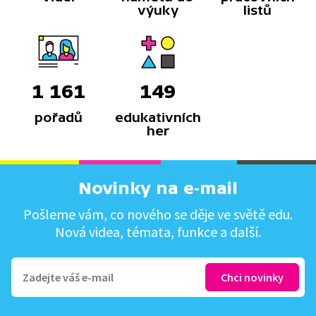
výuky
listů
1 161
149
pořadů
edukativních
her
Novinky na e-mail
Pošleme vám, co nového se děje ve světě edu.
Nová videa, témata, funkce a další.