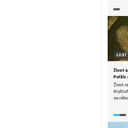
pražské
Čím si 
v český
nepříze
hrdelní
poprave
odlišný
na špa
12:37
Život 
Polžic 
Život r
Kryštof
na něko
šlechti
na pano
několik
do lite