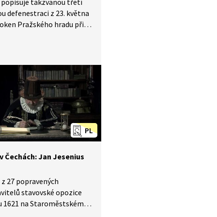
popisuje takzvanou třetí
u defenestraci z 23. května
 oken Pražského hradu při ní
hozeni královští místodržící
lavata z Chlumu
berka a Jaroslav Bořita
ic a sekretář Filip Fabricius.
PL
 v Čechách: Jan Jesenius
 z 27 popravených
vitelů stavovské opozice
nu 1621 na Staroměstském
 byl i lékař a rektor