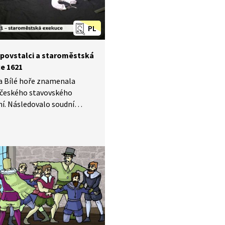
užic nebo Jan Jessenius.
te se na osudy několika
PL
námých popravených.
 povstalci a staroměstská
e 1621
a Bílé hoře znamenala
 českého stavovského
í. Následovalo soudní
 v němž se zjišťovala vina
vitelů stavovské opozice.
em bylo rozhodnutí o 28
ch trestech. Na jednom
zených byl trest vykonán
ě, protože čtrnáct dní
ekucí spáchal sebevraždu.
orie tak vstoupila
ace o 27 popravených
 pánech. Ale páni