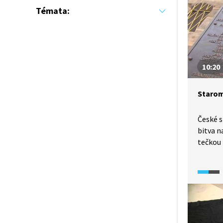
Témata:
10:20
Starom
České s
bitva n
tečkou 
předsta
Dne 21.
na Sta
kata Ja
pánů, 7
jejich 
napříkl