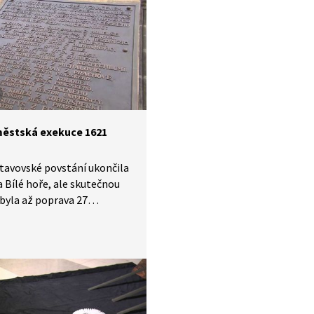
ěstská exekuce 1621
tavovské povstání ukončila
a Bílé hoře, ale skutečnou
byla až poprava 27
vitelů stavovské opozice.
 června 1621
roměstském náměstí rukou
na Mydláře skončil život 3
 rytířů a 17 měšťanů. Mnohá
jména patří mezi známá,
ad Kryštof Harant z Polžic