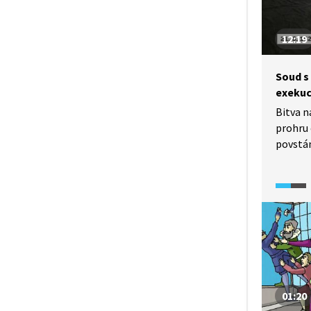
a Bezdr
Podívej
12:19
méně z
Soud s
exekuc
Bitva n
prohru
povstán
řízení,
předsta
Výsledk
hrdelní
z odsou
posmrtn
před ex
Do hist
inform
01:20
českých