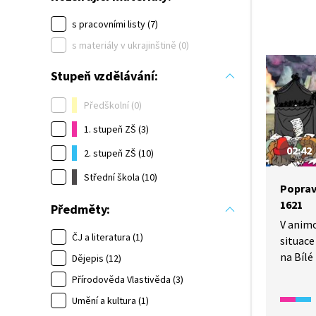
s pracovními listy (7)
s materiály v ukrajinštině (0)
Stupeň vzdělávání:
Předškolní (0)
1. stupeň ZŠ (3)
02:42
2. stupeň ZŠ (10)
Střední škola (10)
Poprav
1621
Předměty:
V anim
ČJ a literatura (1)
situace
na Bílé
Dějepis (12)
sedmad
Přírodověda Vlastivěda (3)
na Sta
Umění a kultura (1)