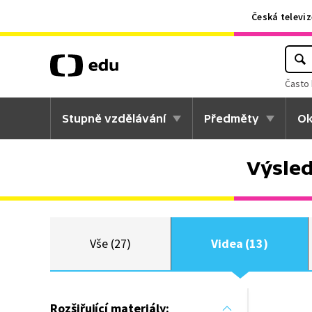
Česká televiz
Často 
Stupně vzdělávání
Předměty
Ok
Výsled
Vše (27)
Videa (13)
Rozšiřující materiály: