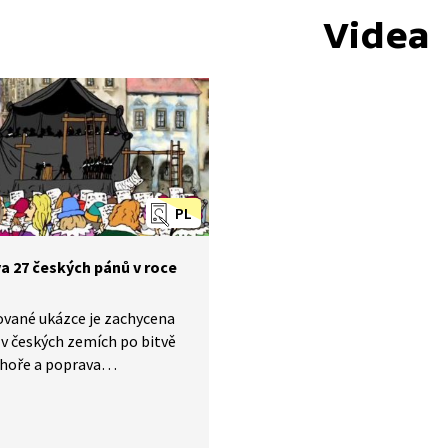
Videa
PL
a 27 českých pánů v roce
ované ukázce je zachycena
 v českých zemích po bitvě
 hoře a poprava
vaceti českých pánů
roměstském náměstí.