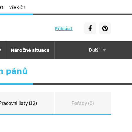
rt
Vše o ČT
Přihlásit
y
Náročné situace
Další
h pánů
Pracovní listy (12)
Pořady (0)