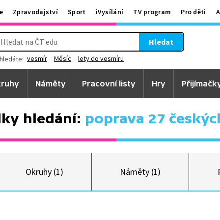
e
Zpravodajství
Sport
iVysílání
TV program
Pro děti
A
Hledat
vesmír
Měsíc
lety do vesmíru
hledáte:
ruhy
Náměty
Pracovní listy
Hry
Přijímačk
ky hledání:
poprava 27 českýc
Okruhy (1)
Náměty (1)