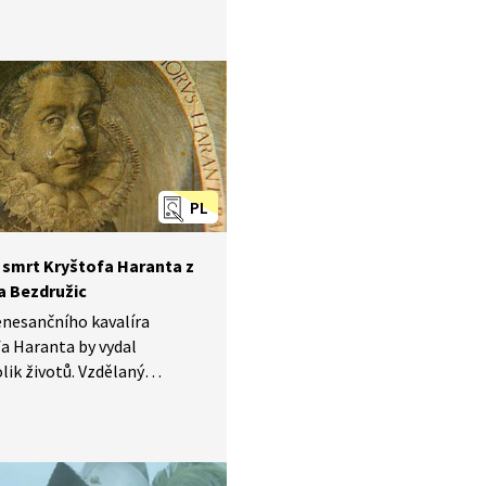
 univerzity Jan Jesenius.
autor první veřejné pitvy
ch zemích vysloužil
ň Habsburků a proč dostal
 trest? Může být člověk
n za to, že je ve své době
? Nebo když je ve špatný čas
tném místě?
PL
a smrt Kryštofa Haranta z
a Bezdružic
enesančního kavalíra
a Haranta by vydal
lik životů. Vzdělaný
c prožil část svého života
vnických dvorech, napsal
 hudebních skladeb,
ratury se zapsal svým