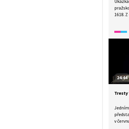
Ukázka 
pražsko
1618. Z
byli vy
Vilém S
a Košum
z Martin
24:44
Tresty
Jedním
předsta
v červ
náměstí