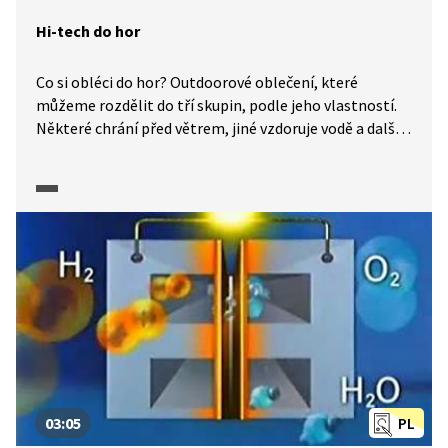
Hi-tech do hor
Co si obléci do hor? Outdoorové oblečení, které
můžeme rozdělit do tří skupin, podle jeho vlastností.
Některé chrání před větrem, jiné vzdoruje vodě a další
dobře udržuje teplo. Hitem jsou membránové
materiály, vyrobené z ultra tenkého teflonu. Ty chrání
před větrem. Také funkční prádlo je vhodné oblečení
vyrobené z polypropylenu a polyesteru. Fleecovou
bundu má určitě každý a ta je vyrobená z polyesteru,
který se pro tyto účely vyrábí recyklací PET lahví.
03:05
PL