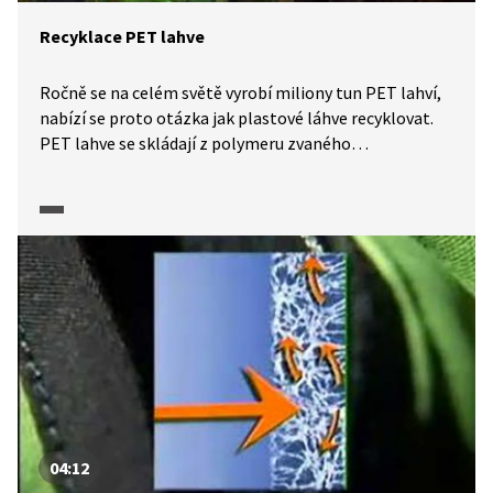
Recyklace PET lahve
Ročně se na celém světě vyrobí miliony tun PET lahví,
nabízí se proto otázka jak plastové láhve recyklovat.
PET lahve se skládají z polymeru zvaného
polyethylentereftalát, tudíž mají ve své struktuře
převážně uhlík, kyslík a vodík. Proto můžeme plastové
lahve spalovat za vzniku oxidu uhličitého a vody. Ale
mnohem výhodnější je polyethylentereftalát
recyklovat a znovu jej použít. Vědci se také zabývají
otázkou, jak dlouhý polymerní řetězec rozložit
na kratší části, které by poté mohly být
biodegradabilní.
04:12