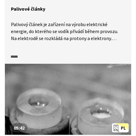
Palivové články
Palivový článek je zařízení na výrobu elektrické
energie, do kterého se vodík přivádí během provozu.
Na elektrodě se rozkládá na protony a elektrony.
Elektrony jdou vnějším obvodem a vykonávají práci.
Protony prochází přes membránu k druhé elektrodě,
tam se přivádí kyslík. Přicházejí elektrony a vzniká
voda. Klíčovým a nejdražším prvkem palivového článku
je membrána, vyráběná na bázi polymerů. Dnes
používají fluorované membrány, jsou drahé a nevydrží
mnoho. Proto vědci celého světa hledají vhodnější
a levnější membrány, které se navíc budou moci
ekologicky zlikvidovat.
05:42
PL