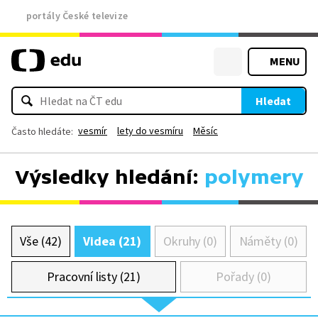
portály České televize
MENU
Hledat
vesmír
lety do vesmíru
Měsíc
Často hledáte:
Výsledky hledání:
polymery
Vše (42)
Videa (21)
Okruhy (0)
Náměty (0)
Pracovní listy (21)
Pořady (0)