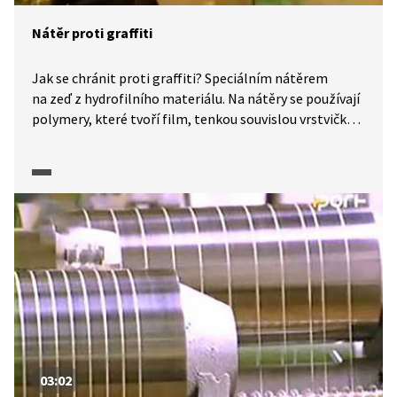
Nátěr proti graffiti
Jak se chránit proti graffiti? Speciálním nátěrem
na zeď z hydrofilního materiálu. Na nátěry se používají
polymery, které tvoří film, tenkou souvislou vrstvičku.
Polymery jsou vysokomolekulární sloučeniny, složené
z monomerů. Zhlédnutím videa se také dozvíte, jaký je
rozdíl mezi hydrofobní a hydrofilní látkou.
03:02