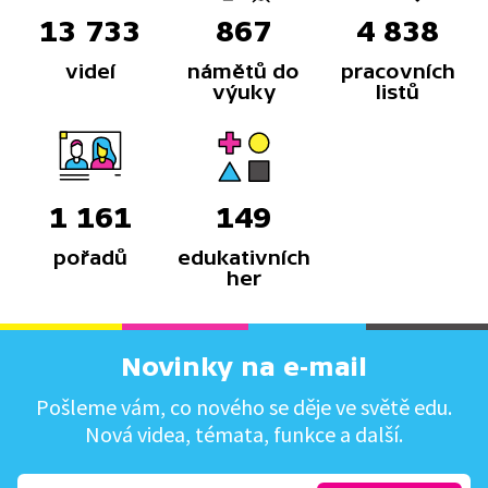
13 733
867
4 838
videí
námětů do
pracovních
výuky
listů
1 161
149
pořadů
edukativních
her
Novinky na e-mail
Pošleme vám, co nového se děje ve světě edu.
Nová videa, témata, funkce a další.