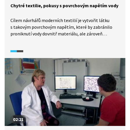
Chytré textilie, pokusy s povrchovým napětím vody
Cílem návrhářů moderních textilií je vytvořit látku
s takovým povrchovým napětím, které by zabránilo
proniknutí vody dovnitř materiálu, ale zároveň
by umožňovalo průchod vodní páry ven. Takovou
strukturu se díky pokusům podařilo vyvinout pomocí
polymeru polytetrafluorethylénu. Tento polymer má
pórovitou strukturu, která umožňuje pronikání vodní
páry ven a zároveň zabraňuje pronikání vody dovnitř.
02:21