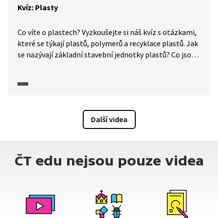
Kvíz: Plasty
Co víte o plastech? Vyzkoušejte si náš kvíz s otázkami,
které se týkají plastů, polymerů a recyklace plastů. Jak
se nazývají základní stavební jednotky plastů? Co jsou
to makromolekulární látky? Z jakého plastu se vyrábějí
nápojové lahve? Co víte o následujících plastech:
celuoid, bakelit, polystyren či polyethylentereftalát?
Další videa
ČT edu nejsou pouze videa