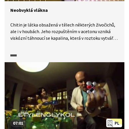
Neobvyklá vlákna
Chitin je látka obsažená v tělech některých živočichů,
ale i v houbách. Jeho rozpuštěním v acetonu vzniká
viskózní táhnoucí se kapalina, která v roztoku vytváří
vlákno. Z vláken se potom vyrábí obvazový materiál.
Vědci také zkoumají chitosan z krunýřů mořských
korýšů. Ten se používá na výrobu obvazového
materiálu při léčbě spálenin a obtížně se hojících ran.
07:01
PL