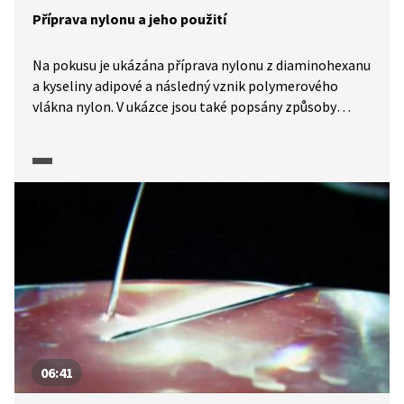
Příprava nylonu a jeho použití
Na pokusu je ukázána příprava nylonu z diaminohexanu
a kyseliny adipové a následný vznik polymerového
vlákna nylon. V ukázce jsou také popsány způsoby
využití nylonu.
06:41