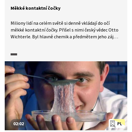
Měkké kontaktní čočky
Miliony lidí na celém světě si denně vkládají do očí
měkké kontaktní čočky. Přišel s nimi český vědec Otto
Wichterle. Byl hlavně chemik a předmětem jeho zájmu
byly umělé hmoty. Cílem experimentů, které prováděl,
bylo vytvořit polymer pro využití v lékařství – hmotu
přijatelnou pro lidský organismus. S kolegou
Drahoslavem Límem si v roce 1955 nechali patentovat
průhledný polygel, který se stal základním materiálem
pro kontaktní čočky. Zbývalo však ještě vymyslet
způsob, jak materiál vytvarovat, aby člověku v oku
nevadil.
02:02
PL