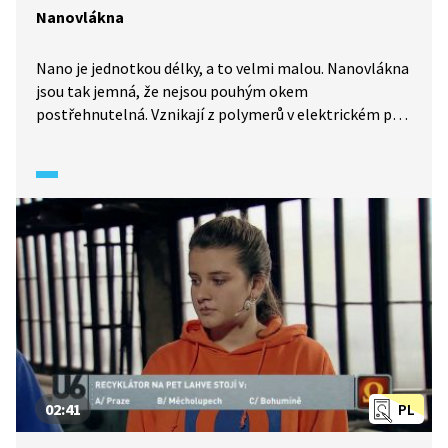
Nanovlákna
Nano je jednotkou délky, a to velmi malou. Nanovlákna
jsou tak jemná, že nejsou pouhým okem
postřehnutelná. Vznikají z polymerů v elektrickém poli
a tvoří vrstvy podobné filtru, který má dále mnoho
využití.
02:41
PL