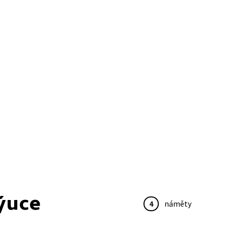
ýuce
4
náměty