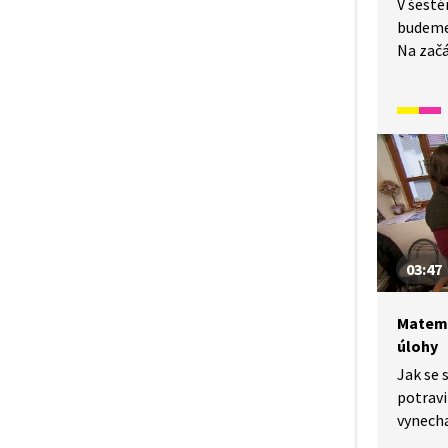
V šest
budeme 
Na začá
při poč
Procvič
aktivit
činnost
těla. V
gesto s
zkusím
při jaz
03:47
Matema
úlohy
Jak se 
potravi
vynecha
zbytečn