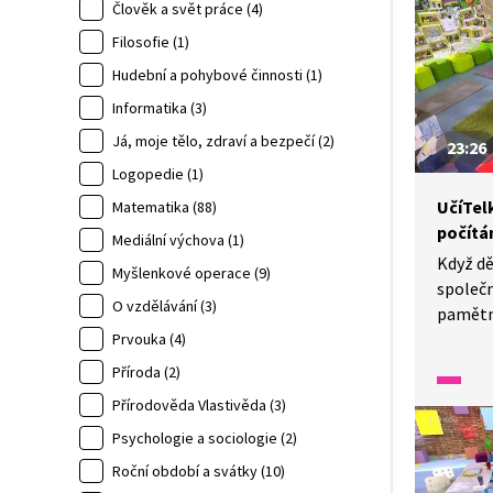
Timmy b
Člověk a svět práce (4)
for Ot
Filosofie (1)
a jeho 
Hudební a pohybové činnosti (1)
s Timmy
Informatika (3)
se také
jako na
Já, moje tělo, zdraví a bezpečí (2)
23:26
Zjistěte
Logopedie (1)
který 
UčíTelk
Matematika (88)
pro Ot
počítán
Mediální výchova (1)
Když dě
Myšlenkové operace (9)
společn
O vzdělávání (3)
pamětn
čísly. 
Prvouka (4)
a bude
Příroda (2)
jednodu
Přírodověda Vlastivěda (3)
se zby
Psychologie a sociologie (2)
přednos
Zpamět
Roční období a svátky (10)
s vyšším