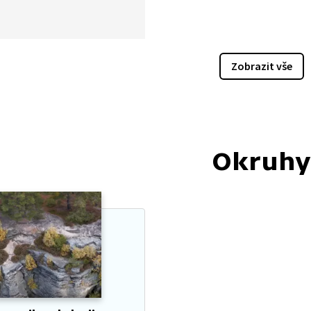
in v obchodě vám pomohou
ce o výživových
čních hodnotách, které jsou
 na obalu. Podívejte se
Zobrazit vše
o a vypočtěte úlohy, které
o vás připraveny
vním listu.
Okruhy