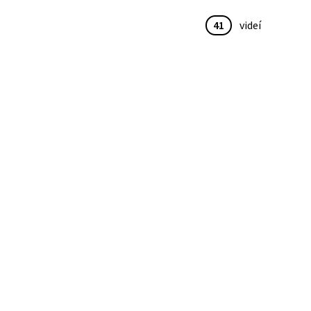
41
videí