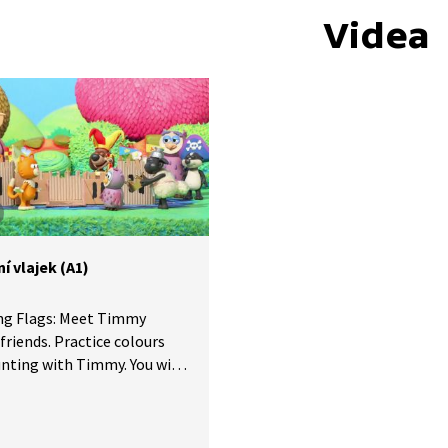
Videa
í vlajek (A1)
ng Flags: Meet Timmy
 friends. Practice colours
nting with Timmy. You will
arn a few new words, such
n, flag, castle. Find out how
ags are in the castle that