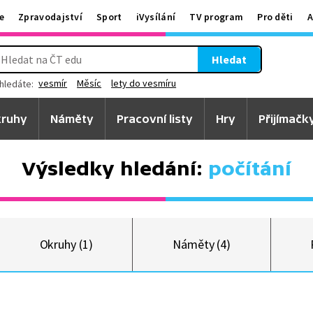
e
Zpravodajství
Sport
iVysílání
TV program
Pro děti
A
Hledat
vesmír
Měsíc
lety do vesmíru
hledáte:
ruhy
Náměty
Pracovní listy
Hry
Přijímačk
Výsledky hledání:
počítání
Okruhy (1)
Náměty (4)