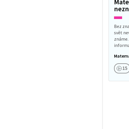
Mate
nez
Bez zna
svět ne
známe. 
informa
lidé do
Matema
v příro
15