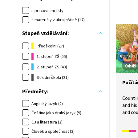
s pracovními listy
s materiály v ukrajinštině (17)
Stupeň vzdělávání:
Předškolní (27)
1. stupeň ZŠ (55)
04:49
2. stupeň ZŠ (43)
Střední škola (21)
Počítán
Předměty:
Counti
Anglický jazyk (2)
and his
and cou
Čeština jako druhý jazyk (9)
also le
ČJ a literatura (3)
as crow
Člověk a společnost (3)
many fl