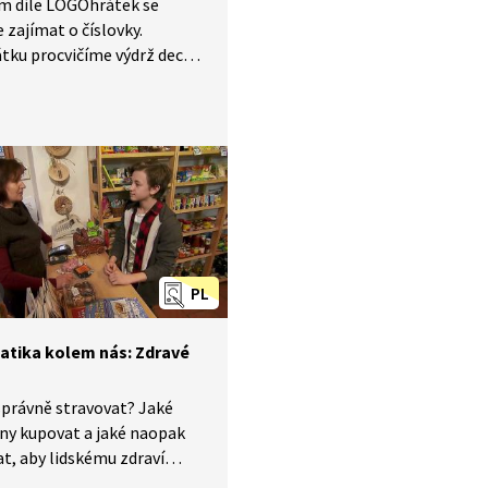
ém díle LOGOhrátek se
zajímat o číslovky.
tku procvičíme výdrž dechu
ítání na jeden nádech.
íme číslovky při pohybové
ě s počítáním jednotlivých
í nebo při počítání částí
ysvětlíme si, co znamená
 jedničkou, a na závěr
e ohebnost jazyka
ykolamu.
PL
tika kolem nás: Zdravé
správně stravovat? Jaké
ny kupovat a jaké naopak
t, aby lidskému zdraví
ě neškodily? Při výběru