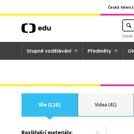
Česká televiz
Často 
Stupně vzdělávání
Předměty
Ok
Vše (126)
Videa (41)
Rozšiřující materiály: