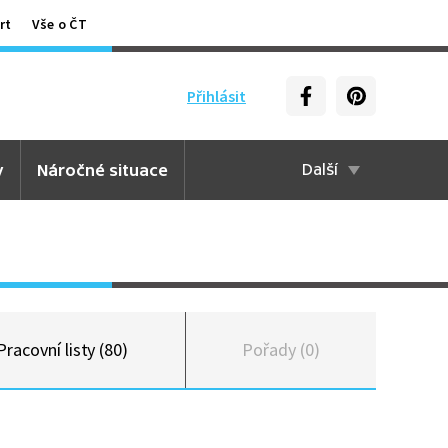
rt
Vše o ČT
Přihlásit
y
Náročné situace
Další
Pracovní listy (80)
Pořady (0)