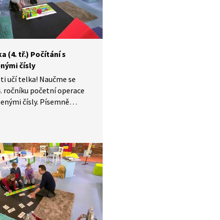
me skákací hru.
a (4. tř.) Počítání s
nými čísly
ti učí telka! Naučme se
4. ročníku početní operace
zenými čísly. Písemně
e, odčítejme a násobme.
ré početní operaci můžeme
pořadí čísel? A při které se
 musíme držet daného
 Procvičíme si počítání
věr si společně zahrajeme