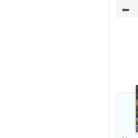
potrav
informa
a nutri
uvedeny
na vide
jsou pr
v praco