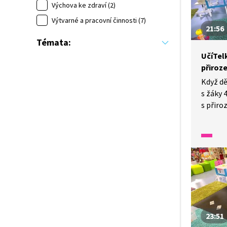
Výchova ke zdraví (2)
zahraje
Výtvarné a pracovní činnosti (7)
21:56
Témata:
UčíTelk
přiroze
Když dě
s žáky 
s přiro
sčítejm
Při kte
změnit 
naopak
pořadí?
a na zá
hru.
23:51