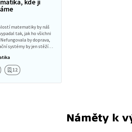
matika, kde ji
náme
lostí matematiky by náš
vypadal tak, jak ho všichni
Nefungovala by doprava,
ční systémy by jen stěží
kázali číst, dokonce ani
tika
dě by se neorientovali. Ta…
12
Náměty k v