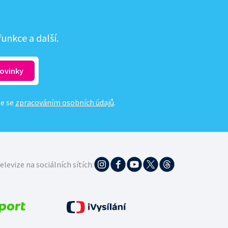
unkce a další.
te se
zpracováním osobních údajů
.