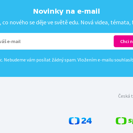
Novinky na e-mail
co nového se děje ve světě edu. Nová videa, témata, f
c. Nebudeme vám posílat žádný spam. Vložením e-mailu souhlasí