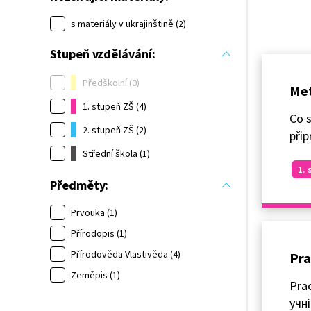
s materiály v ukrajinštině (2)
Stupeň vzdělávání:
Předškolní (0)
Met
1. stupeň ZŠ (4)
Co 
2. stupeň ZŠ (2)
přip
Střední škola (1)
1. 
Předměty:
Prvouka (1)
Přírodopis (1)
Přírodověda Vlastivěda (4)
Pra
Zeměpis (1)
Pra
учн