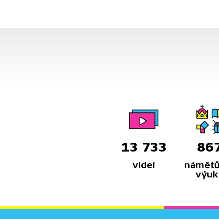
13 733
86
videí
námětů
výuk