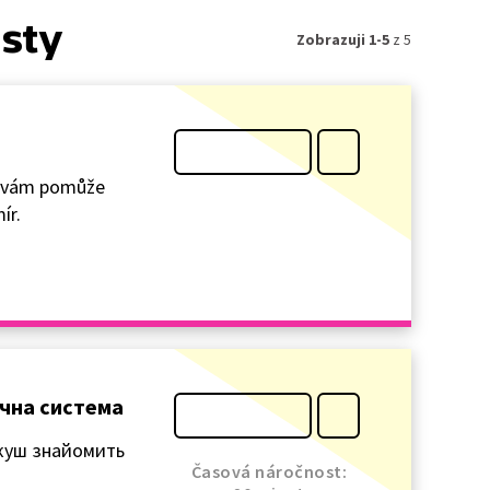
isty
Zobrazuji 1-5
z 5
í vám pomůže
ír.
нячна система
аркуш знайомить
Časová náročnost: