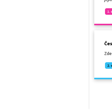
1. 
Čes
Zde 
2. 