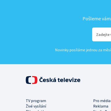
Pošleme vám, 
Novinky posíláme jednou za měsí