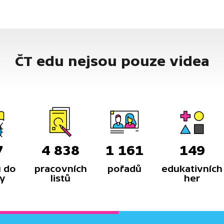
ČT edu nejsou pouze videa
7
4 838
1 161
149
 do
pracovních
pořadů
edukativních
y
listů
her