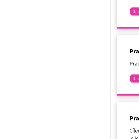
1. 
Pra
Prac
1. 
Pra
Cíle
jeji