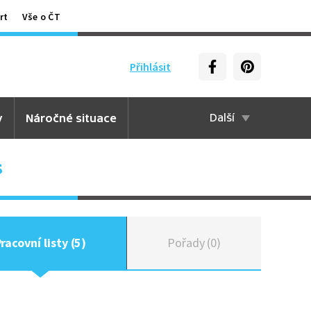
rt
Vše o ČT
Přihlásit
y
Náročné situace
Další
s
racovní listy (5)
Pořady (0)