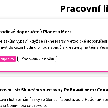
Pracovní l
odické doporučení: Planeta Mars
se žákům vybaví, když se řekne Mars? Metodické doporučen
ravit diskuzní hodinu plnou nápadů a kreativity na téma Vesm
stupeň ZŠ
Přírodověda Vlastivěda
covní list: Sluneční soustava / Робочий лист: Со
covní list seznámí žáky se Sluneční soustavou. / Робочий 
ів із Сонячною системою.