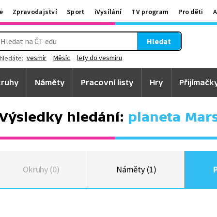
e
Zpravodajství
Sport
iVysílání
TV program
Pro děti
A
Hledat
vesmír
Měsíc
lety do vesmíru
hledáte:
ruhy
Náměty
Pracovní listy
Hry
Přijímačk
Výsledky hledání:
planeta Mar
Okruhy (0)
Náměty (1)
P