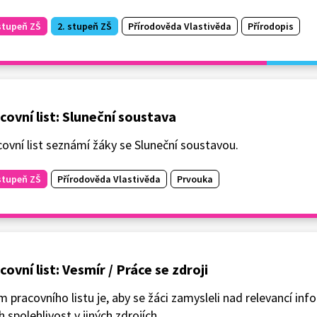
stupeň ZŠ
2. stupeň ZŠ
Přírodověda Vlastivěda
Přírodopis
covní list: Sluneční soustava
ovní list seznámí žáky se Sluneční soustavou.
stupeň ZŠ
Přírodověda Vlastivěda
Prvouka
covní list: Vesmír / Práce se zdroji
m pracovního listu je, aby se žáci zamysleli nad relevancí info
ch spolehlivost v jiných zdrojích.