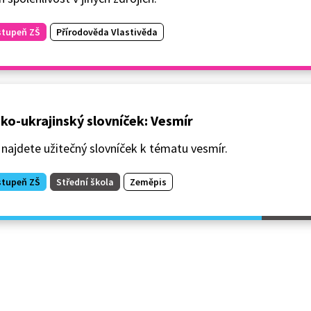
stupeň ZŠ
Přírodověda Vlastivěda
ko-ukrajinský slovníček: Vesmír
najdete užitečný slovníček k tématu vesmír.
stupeň ZŠ
Střední škola
Zeměpis