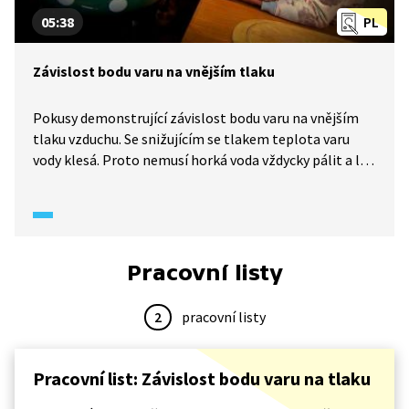
05:38
PL
Závislost bodu varu na vnějším tlaku
Pokusy demonstrující závislost bodu varu na vnějším
tlaku vzduchu. Se snižujícím se tlakem teplota varu
vody klesá. Proto nemusí horká voda vždycky pálit a led
nemusí být vždycky studený. Proč se voda v horách vaří
při méně než 100 stupních Celsia?
Pracovní listy
2
pracovní listy
Pracovní list: Závislost bodu varu na tlaku