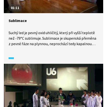
01:11
Sublimace
Suchý led je pevný oxid uhličitý, který při vyšší teplotě
než -79°C sublimuje. Sublimace je skupenská přeměna
z pevné fáze na plynnou, neprochází tedy kapalnou
fází.