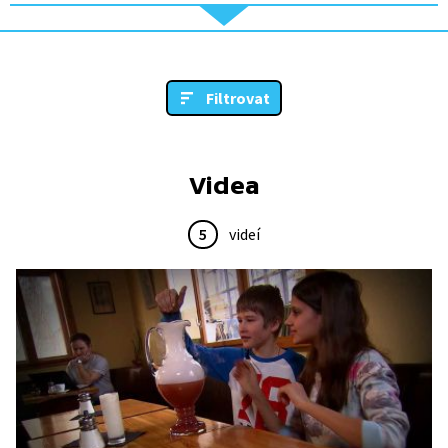
Filtrovat
Videa
5
videí