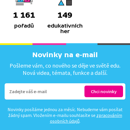
1 161
149
pořadů
edukativních
her
Novinky na e-mail
Pošleme vám, co nového se děje ve světě edu.
Nová videa, témata, funkce a další.
Novinky posíláme jednou za měsíc. Nebudeme vám posílat
žádný spam. Vložením e-mailu souhlasíte se
zpracováním
osobních údajů
.