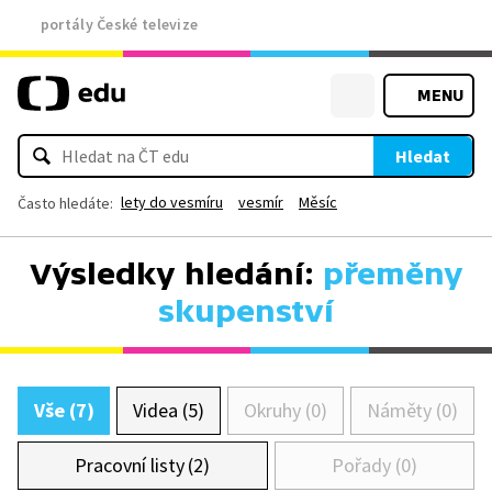
portály České televize
MENU
Hledat
lety do vesmíru
vesmír
Měsíc
Často hledáte:
Výsledky hledání:
přeměny
skupenství
Vše (7)
Videa (5)
Okruhy (0)
Náměty (0)
Pracovní listy (2)
Pořady (0)