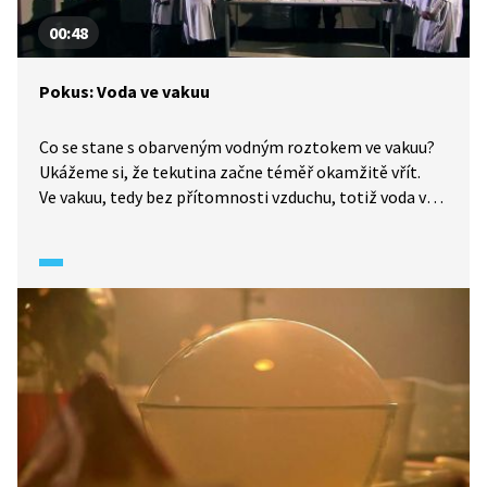
00:48
Pokus: Voda ve vakuu
Co se stane s obarveným vodným roztokem ve vakuu?
Ukážeme si, že tekutina začne téměř okamžitě vřít.
Ve vakuu, tedy bez přítomnosti vzduchu, totiž voda vře
při jakékoliv teplotě.