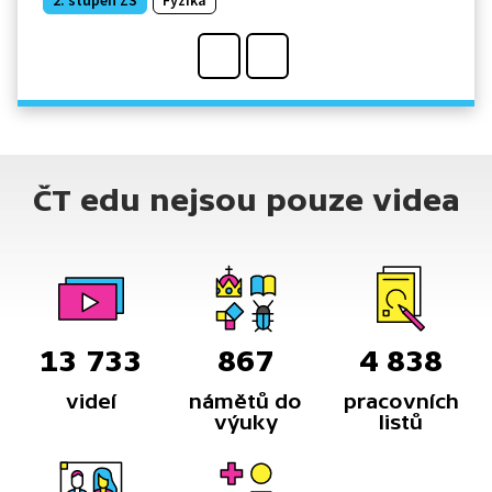
ČT edu nejsou pouze videa
13 733
867
4 838
videí
námětů do
pracovních
výuky
listů