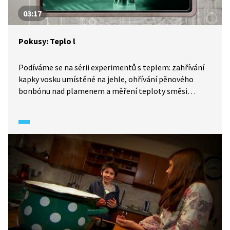
03:17
Pokusy: Teplo l
Podíváme se na sérii experimentů s teplem: zahřívání
kapky vosku umístěné na jehle, ohřívání pěnového
bonbónu nad plamenem a měření teploty směsi
drceného ledu se solí. Co se tím dozvíme o teplu a jeho
působení? Podívejte se!