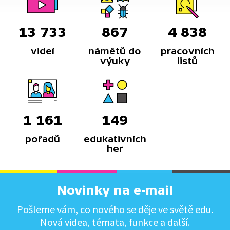
13 733
867
4 838
videí
námětů do
pracovních
výuky
listů
1 161
149
pořadů
edukativních
her
Novinky na e-mail
Pošleme vám, co nového se děje ve světě edu.
Nová videa, témata, funkce a další.