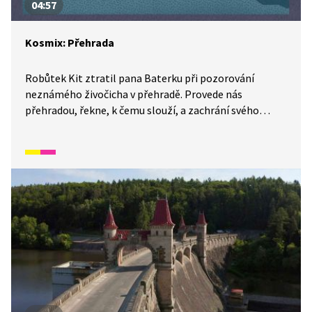
04:57
Kosmix: Přehrada
Robůtek Kit ztratil pana Baterku při pozorování
neznámého živočicha v přehradě. Provede nás
přehradou, řekne, k čemu slouží, a zachrání svého
parťáka. Před čím? A co že to ti dva pozorovali? Dozvíte
se v tomto díle Kosmixu: Pod hladinou.