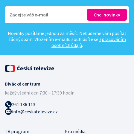
Novinky posíláme jednou za měsíc. Nebudeme vám posílat
žádný spam. Vložením e-mailu souhlasíte se
zpracováním
osobních údajů
.