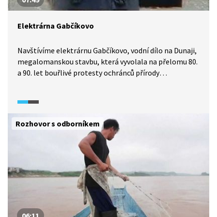
Elektrárna Gabčíkovo
Navštívíme elektrárnu Gabčíkovo, vodní dílo na Dunaji,
megalomanskou stavbu, která vyvolala na přelomu 80.
a 90. let bouřlivé protesty ochránců přírody
na Slovensku a v Maďarsku. Vodní dílo se stalo
i předmětem dlouhotrvajícího sporu mezi Maďarskem
a tehdy nově vzniklým Slovenskem. Slovenské moře,
jak se také tomuto vodnímu dílu říká, je soustava jedné
Rozhovor s odborníkem
nádrže, dvou kanálů a čtyř vodních elektráren.
06:11