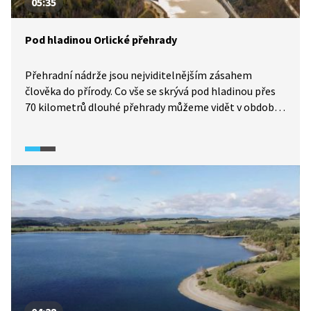
05:35
Pod hladinou Orlické přehrady
Přehradní nádrže jsou nejviditelnějším zásahem
člověka do přírody. Co vše se skrývá pod hladinou přes
70 kilometrů dlouhé přehrady můžeme vidět v období,
kdy její hladina dočasně poklesne. Na přelomu let 2019
a 2020 byla přehrada dočasně upuštěná a některé staré
silnice jezy i pobřežní mostky objevily nad hladinou
poprvé od 60. let. Na příkladu Orlické přehrady si
alespoň částečně připomeneme původní vzhled říční
krajiny v této oblasti před tím, než vznikla přírodní
kaskáda.