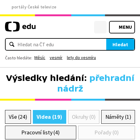
portály České televize
MENU
Hledat
Měsíc
vesmír
lety do vesmíru
Často hledáte:
Výsledky hledání:
přehradní
nádrž
Vše (24)
Videa (19)
Okruhy (0)
Náměty (1)
Pracovní listy (4)
Pořady (0)