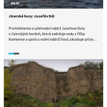
04:47
Jizerské hory: Josefův Důl
Prohlédneme si přehradní nádrž Josefova Dolu
v Jizerských horách, která zadržuje vodu z říčky
Kamenice a spolu s vodní nádrží Souš zásobuje pitnou
vodou domácnosti v Liberci a Jablonci nad Nisou. Poté
navštívíme i samotnou obec Josefův Důl a dozvíme se
o historii osídlování Jizerských hor.