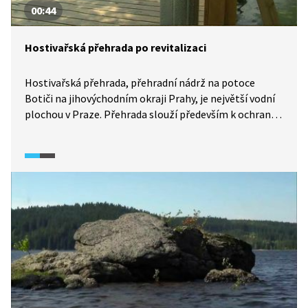
00:44
Hostivařská přehrada po revitalizaci
Hostivařská přehrada, přehradní nádrž na potoce
Botiči na jihovýchodním okraji Prahy, je největší vodní
plochou v Praze. Přehrada slouží především k ochraně
proti povodním a k rekreačním účelům. V roce 2010
byla přehrada zcela vypuštěna za účelem komplexní
revitalizace, která spočívala především v odbahnění.
Pro Pražany byla znovuotevřena v roce 2012.