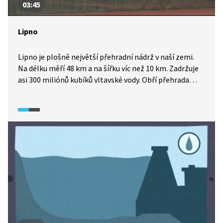
03:45
Lipno
Lipno je plošně největší přehradní nádrž v naší zemi.
Na délku měří 48 km a na šířku víc než 10 km. Zadržuje
asi 300 miliónů kubíků vltavské vody. Obří přehrada
měla zkrotit divokou jarní Vltavu, aby neničila lidem
domy a svou sílu přeměnila v elektřinu. Šlo o stavbu
ojedinělou v celé Evropě. V současnosti je areál Lipno
celoročně jedním z turisticky nejatraktivnějších cílů
v Česku.