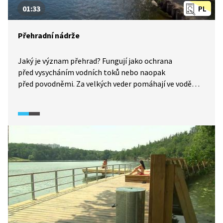
01:33
PL
Přehradní nádrže
Jaký je význam přehrad? Fungují jako ochrana
před vysycháním vodních toků nebo naopak
před povodněmi. Za velkých veder pomáhají ve vodě
udržet kyslík a tím zajistit přežití ekosystémů.