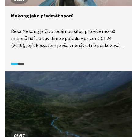
Mekong jako předmět sporů
Řeka Mekong je životodárnou silou pro více než 60
milionů lidí. Jak uvidíme v pořadu Horizont ČT24
(2019), její ekosystém je však nenávratně poškozován
ze strany Číny, která na horním toku staví hráze
k výrobě energie. Pro Čínu je využití veletoku i způsob,
jak dosáhnout svého – to znamená geopolitického
a ekonomického vlivu. Tradiční komunity, které žijí níže
po proudu, však politické hrátky nezajímají, jde jim
především o obživu. Ke sporům se v následném
rozhovoru vyjádří politolog Michael Romancov.
05:57