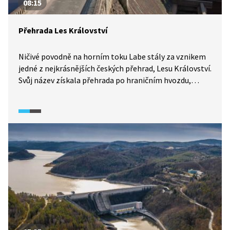
08:15
Přehrada Les Království
Ničivé povodně na horním toku Labe stály za vznikem
jedné z nejkrásnějších českých přehrad, Lesu Království.
Svůj název získala přehrada po hraničním hvozdu,
za svoji až téměř pohádkovou podobu vděčí
novogotickému slohu, který byl na začátku 20. století
velmi populární.