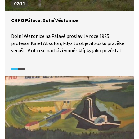
02:11
CHKO Pálava: Dolní Věstonice
Dolní Věstonice na Pálavě proslavil v roce 1925
profesor Karel Absolon, když tu objevil sošku pravěké
venuše. V obci se nachází vinné sklípky jako pozůstatek
pobytu Habánů v 16. století. Dolní Věstonice jsou
zajímavé i z hlediska geomorfologie, najdeme tu
národní přírodní památku Kalendář věků. V blízkosti
obce leží přehradní nádrž Nové Mlýny.