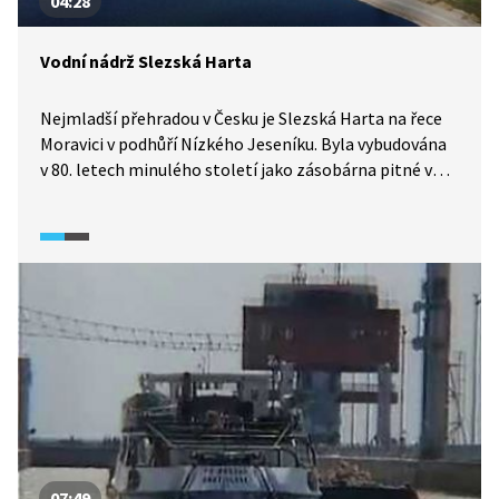
04:28
Vodní nádrž Slezská Harta
Nejmladší přehradou v Česku je Slezská Harta na řece
Moravici v podhůří Nízkého Jeseníku. Byla vybudována
v 80. letech minulého století jako zásobárna pitné vody
a protipovodňová ochrana. Rozkládá se na ploše cca
870 hektarů a v některých místech dosahuje hloubky až
70 m.
07:49