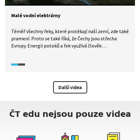
Malé vodní elektrárny
Téměř všechny řeky, které protékají naší zemí, zde také
pramení. Proto se také říká, že Čechy jsou střecha
Evropy. Energii potoků a řek využívá člověk
od nepaměti. Touha využít vodní síly vedla postupně
k budování malých vodních elektráren, tedy takových,
které mají výkon do 10 000 kW. Podívejte se, jak fungují.
Další videa
ČT edu nejsou pouze videa