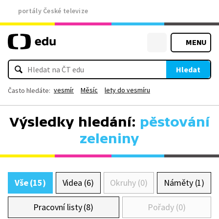
portály České televize
MENU
Hledat
vesmír
Měsíc
lety do vesmíru
Často hledáte:
Výsledky hledání:
pěstování
zeleniny
Vše (15)
Videa (6)
Okruhy (0)
Náměty (1)
Pracovní listy (8)
Pořady (0)