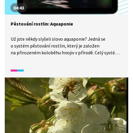
04:43
Pěstování rostlin: Aquaponie
Už jste někdy slyšeli slovo aquaponie? Jedná se
o systém pěstování rostlin, který je založen
na přirozeném koloběhu hnojiv v přírodě. Celý systém
pěstování je mnohem ekologičtější než systém
klasického půdního zemědělství. Jak to funguje? Více si
o tom povíme s podnikatelem Filipem Fajkusem, který
vlastní jednu z aquaponických farem na území ČR.