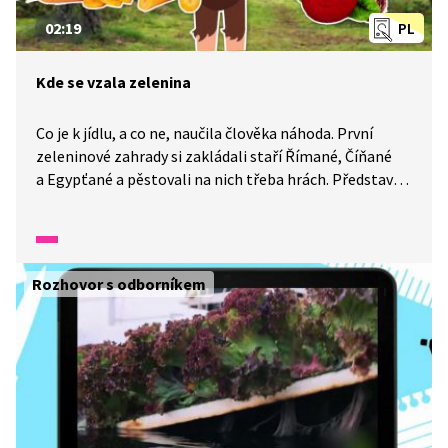
02:19
PL
Kde se vzala zelenina
Co je k jídlu, a co ne, naučila člověka náhoda. První
zeleninové zahrady si zakládali staří Římané, Číňané
a Egypťané a pěstovali na nich třeba hrách. Představte
si, že dnes na světě roste přes tisíc druhů zeleniny. Ale
jen z některých z nich se dají připravit skvělé
zeleninové hranolky. Můžeme si usmažit hranolky
z mrkve, celeru, řepy i batátu. K tomu si dáme třeba
Rozhovor s odborníkem
zdravou omáčku neboli dip ze zakysané smetany,
pažitky a česneku. Mňam!