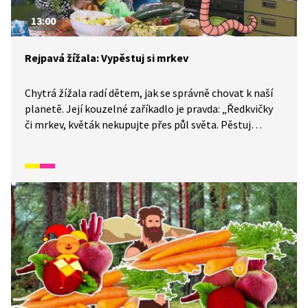
13:00
Rejpavá žížala: Vypěstuj si mrkev
Chytrá žížala radí dětem, jak se správně chovat k naší
planetě. Její kouzelné zaříkadlo je pravda: „Ředkvičky
či mrkev, květák nekupujte přes půl světa. Pěstuj
vlastní zeleninu, přijď si ke mně pro zeminu.“ Proč
by zelenina měla cestovat, když si ji můžeme
vypěstovat doma? Proč by cestovat neměla? A jak
na to? To nám poradí Anička.