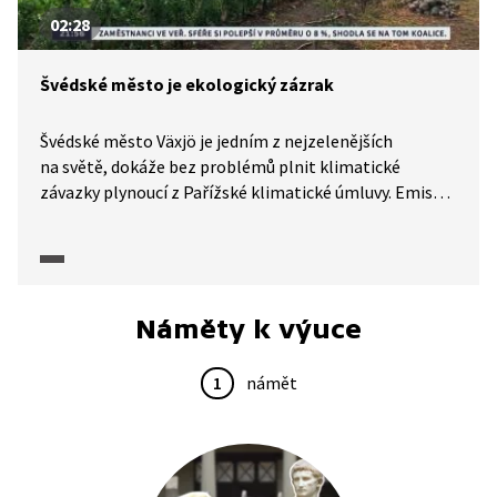
02:28
Švédské město je ekologický zázrak
Švédské město Växjö je jedním z nejzelenějších
na světě, dokáže bez problémů plnit klimatické
závazky plynoucí z Pařížské klimatické úmluvy. Emise
oxidu uhličitého klesly v šedesátitisícovém městě
za posledních 15 let o 58 procent na obyvatele.
Ekonomika města mezi jezery přitom vzrostla
o třetinu. Stojí za tím komplex udržitelných a šetrných
opatření: stavba elektrárny na biomasu, podpora
Náměty k výuce
šetrné dopravy, použití obnovitelných materiálů,
pěstování zeleniny v městských parcích i přímé využití
1
námět
finančních zdrojů.