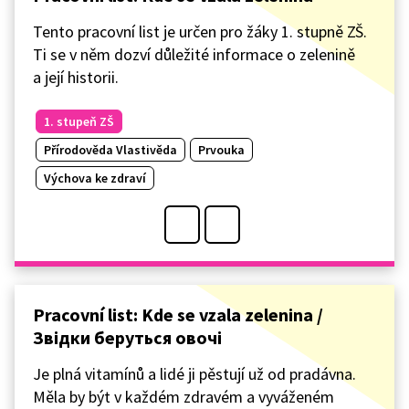
Tento pracovní list je určen pro žáky 1. stupně ZŠ.
Ti se v něm dozví důležité informace o zelenině
a její historii.
1. stupeň ZŠ
Přírodověda Vlastivěda
Prvouka
Výchova ke zdraví
Pracovní list: Kde se vzala zelenina /
Звідки беруться овочі
Je plná vitamínů a lidé ji pěstují už od pradávna.
Měla by být v každém zdravém a vyváženém