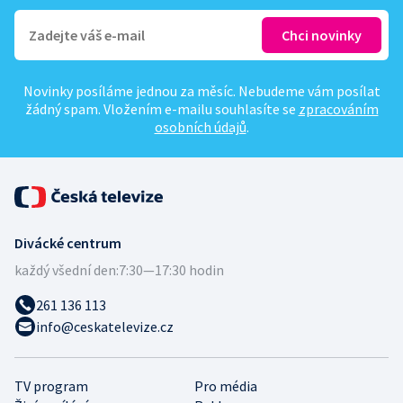
Novinky posíláme jednou za měsíc. Nebudeme vám posílat
žádný spam. Vložením e-mailu souhlasíte se
zpracováním
osobních údajů
.