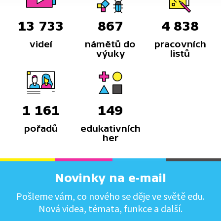
13 733
867
4 838
videí
námětů do
pracovních
výuky
listů
1 161
149
pořadů
edukativních
her
Novinky na e-mail
Pošleme vám, co nového se děje ve světě edu.
Nová videa, témata, funkce a další.