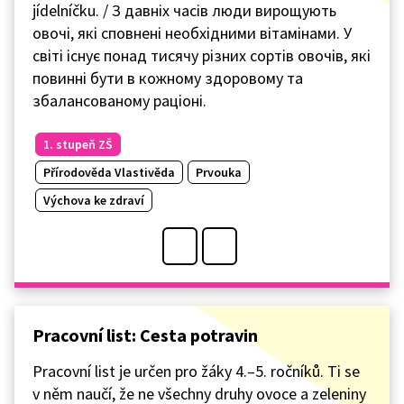
jídelníčku. / З давніх часів люди вирощують
овочі, які сповнені необхідними вітамінами. У
світі існує понад тисячу різних сортів овочів, які
повинні бути в кожному здоровому та
збалансованому раціоні.
1. stupeň ZŠ
Přírodověda Vlastivěda
Prvouka
Výchova ke zdraví
Pracovní list: Cesta potravin
Pracovní list je určen pro žáky 4.–5. ročníků. Ti se
v něm naučí, že ne všechny druhy ovoce a zeleniny