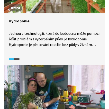
02:24
Hydroponie
Jednou z technologií, která do budoucna může pomoci
řešit problém s vyčerpáním půdy, je hydroponie.
Hydroponie je pěstování rostlin bez půdy v živném
roztoku. Takto lze celoročně pěstovat třeba hlávkový
salát, rajčata nebo jiné druhy zeleniny. Zkušenosti
ze zahraničí jsou velmi slibné. Budoucnost hydroponie
vidí pěstitelé v lokalitách s nedostatkem vody nebo
v městských aglomeracích.