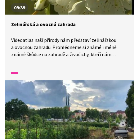
09:39
Zelinářská a ovocná zahrada
Videoatlas naší přírody nám představí zelinářskou
a ovocnou zahradu. Prohlédneme si známé i méně
známé škůdce na zahradě a živočichy, kteří nám
na zahradě s jejich hubením pomáhají. Seznámí nás se
základy ovocnářství a zelinářství.