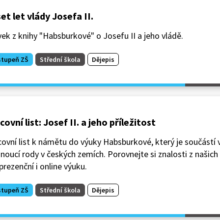
et let vlády Josefa II.
ek z knihy "Habsburkové" o Josefu II a jeho vládě.
stupeň ZŠ
Střední škola
Dějepis
covní list: Josef II. a jeho příležitost
ovní list k námětu do výuky Habsburkové, který je součástí 
noucí rody v českých zemích. Porovnejte si znalosti z našich
prezenční i online výuku.
stupeň ZŠ
Střední škola
Dějepis