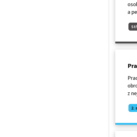
osob
a p
Stř
Pra
Prac
obr
z ne
2. 