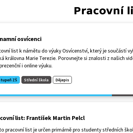
Pracovní l
namní osvícenci
ovní list k námětu do výuky Osvícenství, který je součástí v
á královna Marie Terezie. Porovnejte si znalosti z našich vi
prezenční i online výuku.
stupeň ZŠ
Střední škola
Dějepis
covní list: František Martin Pelcl
o pracovní list je určen primárně pro studenty středních škol