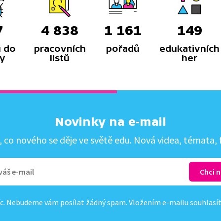
7
4 838
1 161
149
 do
pracovních
pořadů
edukativních
y
listů
her
Novinky na e-mail
co nového se děje ve světě edu. Nová videa, témata, f
c. Nebudeme vám posílat žádný spam. Vložením e-mailu souhlasí