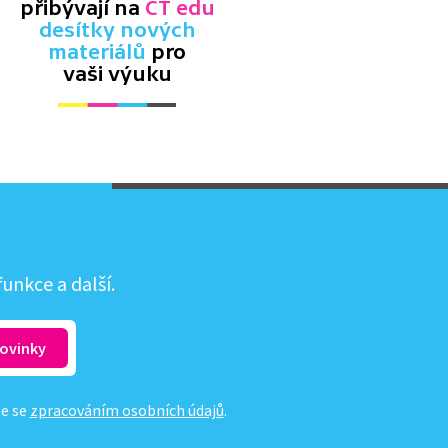
přibývají na
ČT edu
desítky nových
materiálů
pro
vaši výuku
unkce a další.
te se
zpracováním osobních údajů
.