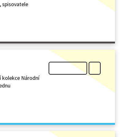
, spisovatele
tí kolekce Národní
jednu