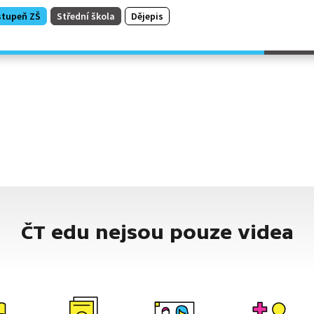
stupeň ZŠ
Střední škola
Dějepis
ČT edu nejsou pouze videa