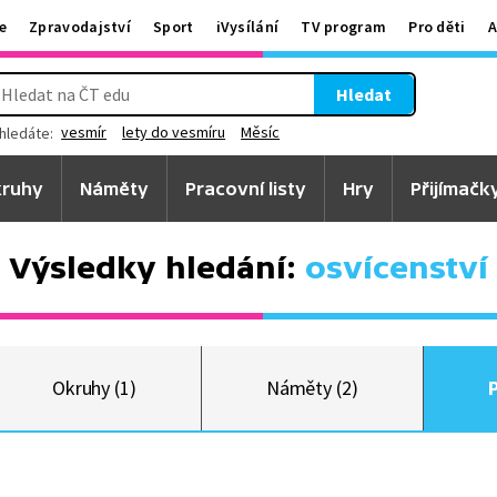
e
Zpravodajství
Sport
iVysílání
TV program
Pro děti
A
Hledat
vesmír
lety do vesmíru
Měsíc
hledáte:
ruhy
Náměty
Pracovní listy
Hry
Přijímačk
Výsledky hledání:
osvícenství
Okruhy (1)
Náměty (2)
P