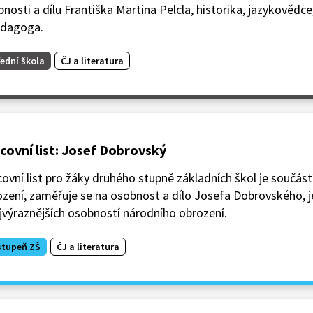
nosti a dílu Františka Martina Pelcla, historika, jazykovědce
edagoga.
ední škola
ČJ a literatura
covní list: Josef Dobrovský
ovní list pro žáky druhého stupně základních škol je součás
ození, zaměřuje se na osobnost a dílo Josefa Dobrovského, 
jvýraznějších osobností národního obrození.
stupeň ZŠ
ČJ a literatura