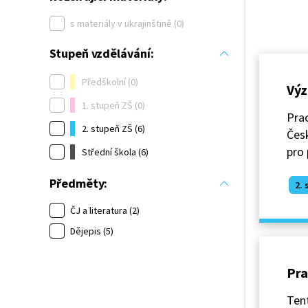
s materiály v ukrajinštině (0)
Stupeň vzdělávání:
Předškolní (0)
Výz
1. stupeň ZŠ (0)
Prac
2. stupeň ZŠ (6)
Česk
pro 
Střední škola (6)
Předměty:
2. 
ČJ a literatura (2)
Dějepis (5)
Pra
Tent