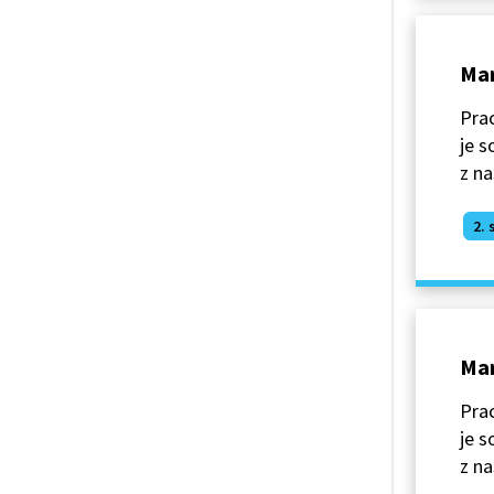
Mar
Prac
je s
z na
2. 
Mar
Prac
je s
z na