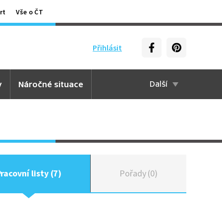
rt
Vše o ČT
Přihlásit
y
Náročné situace
Další
racovní listy (7)
Pořady (0)