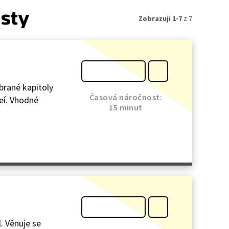
isty
Zobrazuji 1-7
z 7
ybrané kapitoly
Časová náročnost:
deí. Vhodné
15 minut
. Věnuje se