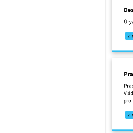
Des
Úryv
2. 
Pra
Prac
Vlád
pro 
2. 