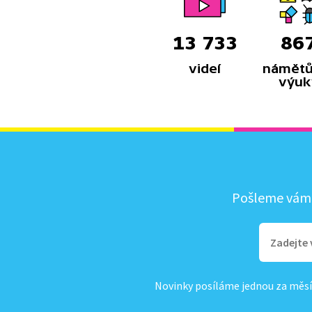
13 733
86
videí
námětů
výuk
Pošleme vám, 
Novinky posíláme jednou za měsí