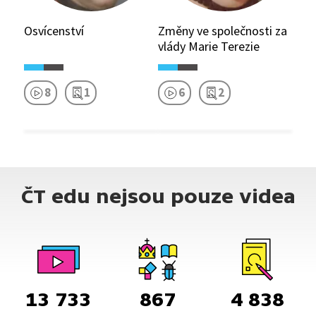
Osvícenství
Změny ve společnosti za
vlády Marie Terezie
8
1
6
2
ČT edu nejsou pouze videa
13 733
867
4 838