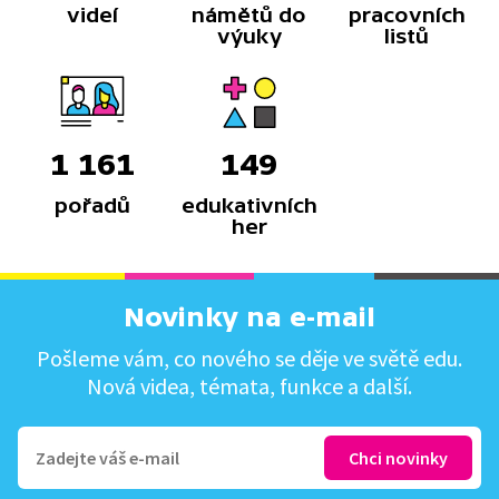
videí
námětů do
pracovních
výuky
listů
1 161
149
pořadů
edukativních
her
Novinky na e-mail
Pošleme vám, co nového se děje ve světě edu.
Nová videa, témata, funkce a další.