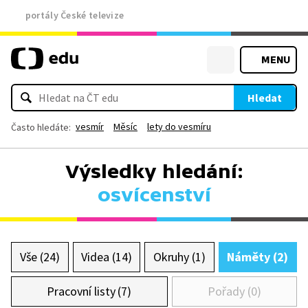
portály České televize
MENU
Hledat
vesmír
Měsíc
lety do vesmíru
Často hledáte:
Výsledky hledání:
osvícenství
Vše (24)
Videa (14)
Okruhy (1)
Náměty (2)
Pracovní listy (7)
Pořady (0)