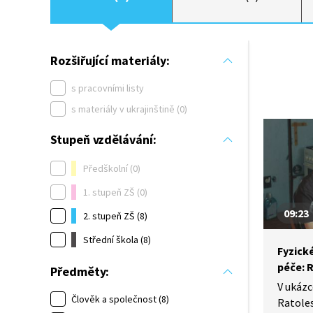
Rozšiřující materiály:
s pracovními listy
s materiály v ukrajinštině (0)
Stupeň vzdělávání:
Předškolní (0)
1. stupeň ZŠ (0)
09:23
2. stupeň ZŠ (8)
Střední škola (8)
Fyzick
péče: 
Předměty:
V ukázc
Člověk a společnost (8)
Ratoles