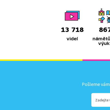
13 718
86
videí
námětů
výuk
Pošleme vám, 