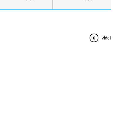
8
videí