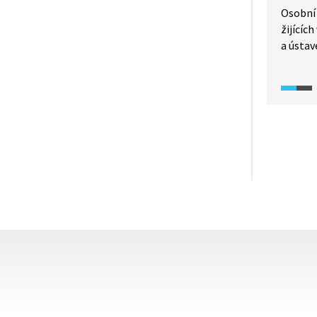
Osobní 
žijícíc
a ústav
dospělýc
traumat
překona
mnohdy 
vše ale
domove
úskalí?