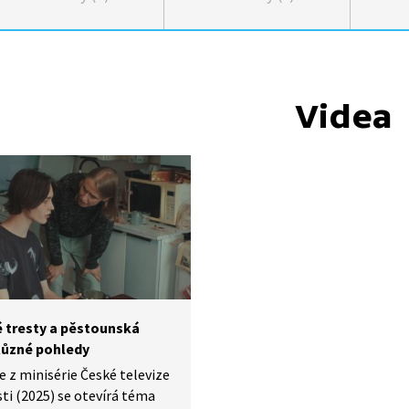
Videa
é tresty a pěstounská
Různé pohledy
e z minisérie České televize
ti (2025) se otevírá téma