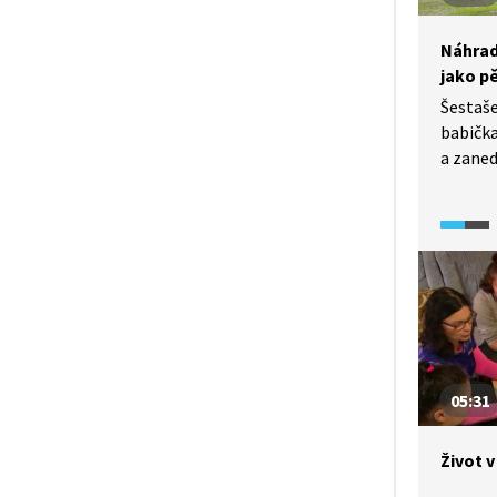
pomocn
žádné b
Náhrad
jako p
Šestaše
babička
a zaned
vnouča
pěstou
vede k 
školním
o domác
Terezin
Mirek b
otce al
přijímá
05:31
Kristin
změnu
Život 