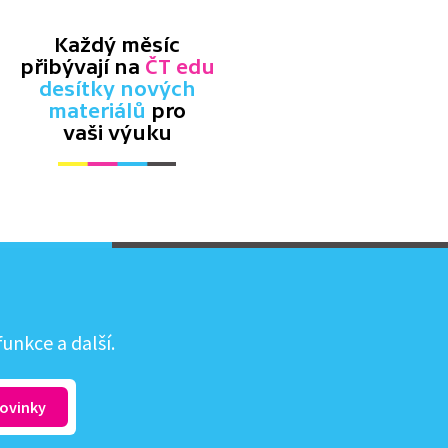
Každý měsíc
přibývají na
ČT edu
desítky nových
materiálů
pro
vaši výuku
unkce a další.