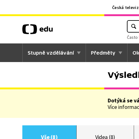
Česká televiz
Často 
Stupně vzdělávání
Předměty
Ok
Výsled
Dotýká se v
Více informací
Vše (8)
Videa (8)