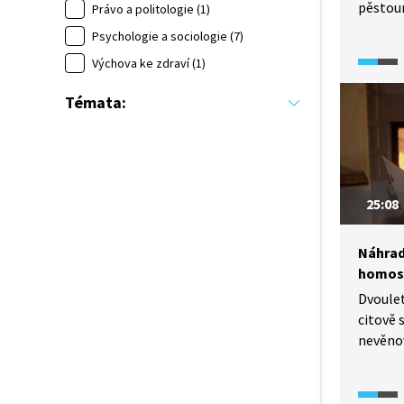
pěstoun
Právo a politologie (1)
ve vých
Psychologie a sociologie (7)
oznáme
Výchova ke zdraví (1)
kvůli u
zažíval
Témata:
střetáv
od odmí
po jasn
součást
k těles
25:08
generac
V ČR je
Náhrad
20 tisíc
homose
v pěsto
v děts
Dvoulet
citově 
nevěnov
péči. D
se stal
deset l