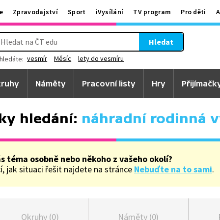
e
Zpravodajství
Sport
iVysílání
TV program
Pro děti
A
Hledat
vesmír
Měsíc
lety do vesmíru
hledáte:
ruhy
Náměty
Pracovní listy
Hry
Přijímačk
ky hledání:
náhradní rodinná 
ás téma osobně nebo někoho z vašeho okolí?
, jak situaci řešit najdete na stránce
Nebuďte na to sami
.
Okruhy (0)
Náměty (0)