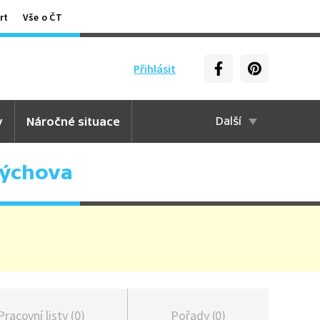
rt
Vše o ČT
Přihlásit
y
Náročné situace
Další
výchova
Pracovní listy (0)
Pořady (0)