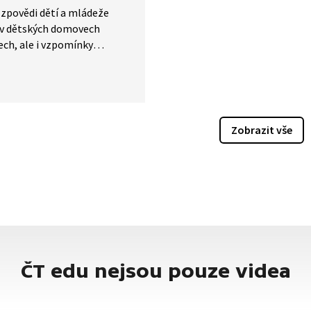
zpovědi dětí a mládeže
h v dětských domovech
ech, ale i vzpomínky
h lidí, kteří své
ické události z dětství
li a nyní žijí spořádaný,
i velmi úspěšný život. Co
 takový život v dětských
Zobrazit vše
ch obnáší? Jaká jsou jeho
ČT edu nejsou pouze videa