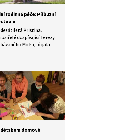
ou ruku, když neměla
ydlení ani práci.
ní rodinná péče: Příbuzní
ěstouni
desátiletá Kristina,
 osiřelé dospívající Terezy
bávaného Mirka, přijala
ta do příbuzenské
nské péče. Vnučku Terezu
práci na sobě, k dobrým
 výsledkům, k péči
nost a také k upřímnosti.
 nevlastní mladší bratr
yl po smrti matky v péči
koholika. Babička nakonec
 domů i jeho. Zvládnou
a i Tereza tuto velkou
?
v dětském domově