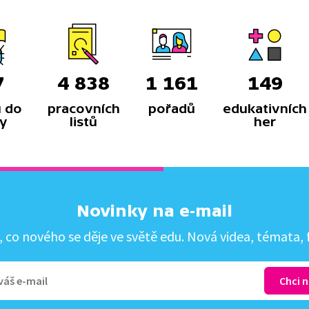
7
4 838
1 161
149
 do
pracovních
pořadů
edukativních
y
listů
her
Novinky na e-mail
co nového se děje ve světě edu. Nová videa, témata, f