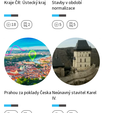
Kraje ČR: Ústecký kraj
Stavby v období
normalizace
18
2
5
5
Prahou za poklady Česka
Neúnavný stavitel Karel
IV.