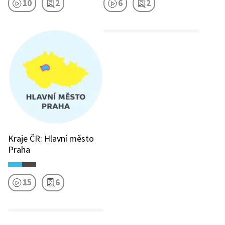
10
2
6
2
Kraje ČR: Hlavní město
Praha
15
6