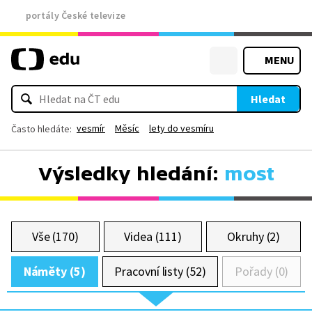
portály České televize
MENU
Hledat
vesmír
Měsíc
lety do vesmíru
Často hledáte:
Výsledky hledání:
most
Vše (170)
Videa (111)
Okruhy (2)
Náměty (5)
Pracovní listy (52)
Pořady (0)