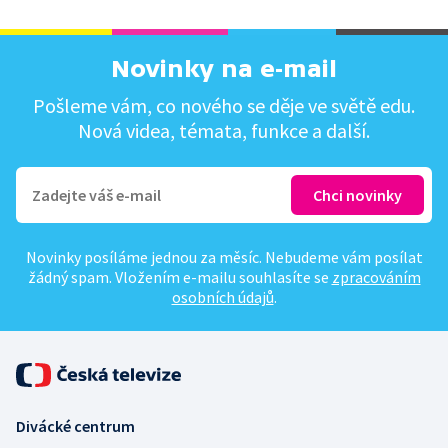
Novinky na e-mail
Pošleme vám, co nového se děje ve světě edu.
Nová videa, témata, funkce a další.
Novinky posíláme jednou za měsíc. Nebudeme vám posílat
žádný spam. Vložením e-mailu souhlasíte se
zpracováním
osobních údajů
.