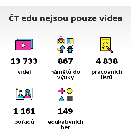
ČT edu nejsou pouze videa
13 733
867
4 838
videí
námětů do
pracovních
výuky
listů
1 161
149
pořadů
edukativních
her