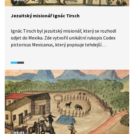
Jezuitský misionář Ignác Tirsch
Ignác Tirsch byl jezuitský misionář, který se rozhodl
odjet do Mexika. Zde vytvořil unikátní rukopis Codex
pictoricus Mexicanus, který popisuje tehdejší
americkou přírodu i kulturu. Ve videu se zároveň
dozvíme i to, jak náročné bylo tehdy projít „výběrovým
řízením“ na misionáře.
03:03