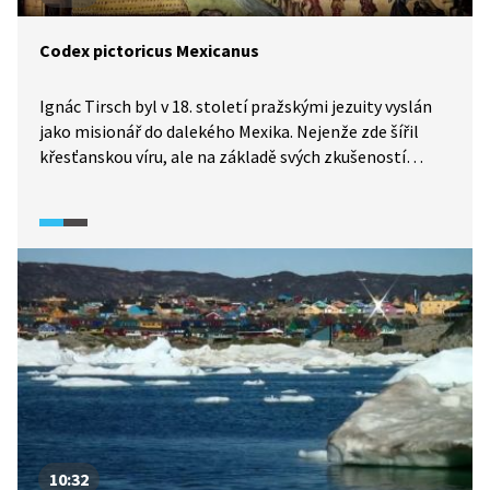
Codex pictoricus Mexicanus
Ignác Tirsch byl v 18. století pražskými jezuity vyslán
jako misionář do dalekého Mexika. Nejenže zde šířil
křesťanskou víru, ale na základě svých zkušeností
a poznatků sepsal tzv. Codex pictoricus Mexicanus,
který pro nás dodnes představuje unikátní zdroj
informací o tehdejších obyvatelích Mexika. Ve videu se
blíže podíváme na tento ojedinělý rukopis.
10:32