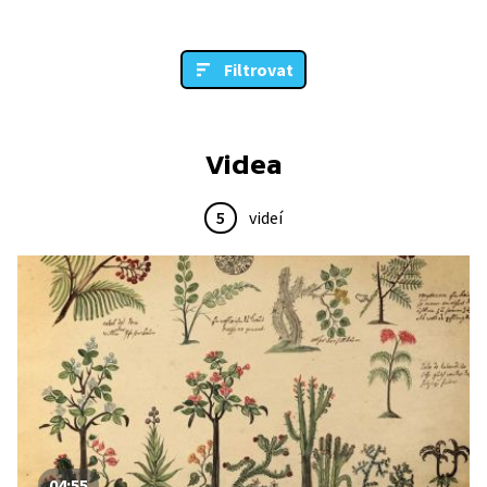
Filtrovat
Videa
5
videí
04:55