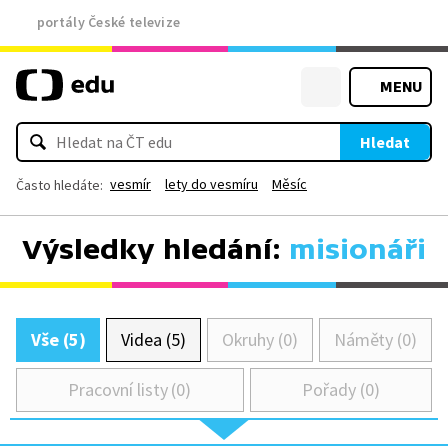
portály České televize
MENU
Hledat
vesmír
lety do vesmíru
Měsíc
Často hledáte:
Výsledky hledání:
misionáři
Vše (5)
Videa (5)
Okruhy (0)
Náměty (0)
Pracovní listy (0)
Pořady (0)