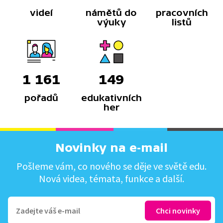
videí
námětů do
pracovních
výuky
listů
1 161
149
pořadů
edukativních
her
Novinky na e-mail
Pošleme vám, co nového se děje ve světě edu.
Nová videa, témata, funkce a další.