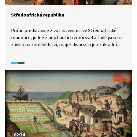
Středoafrická republika
Pořad představuje život na vesnici ve Středoafrické
republice, jedné z nejchudších zemí světa. Lidé jsou tu
závislí na zemědělství, mají k dispozici jen základní
zdravotní péči a se vzděláním jim pomáhají misionáři.
02:34