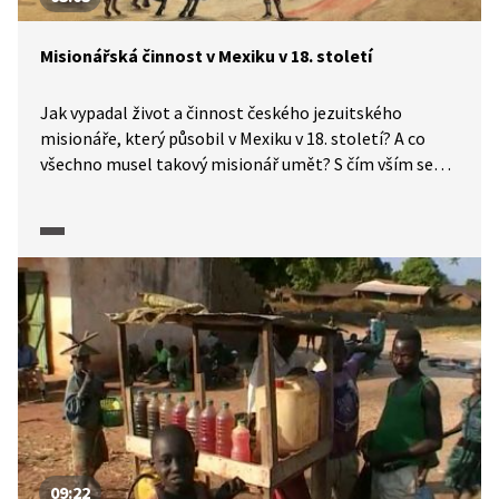
Misionářská činnost v Mexiku v 18. století
Jak vypadal život a činnost českého jezuitského
misionáře, který působil v Mexiku v 18. století? A co
všechno musel takový misionář umět? S čím vším se
musel umět vypořádat? O tom, že toho vůbec nebylo
málo, se více dozvíme ve videu.
09:22