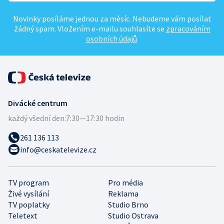
Novinky posíláme jednou za měsíc. Nebudeme vám posílat
žádný spam. Vložením e-mailu souhlasíte se
zpracováním
osobních údajů
.