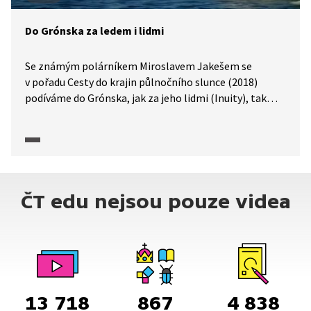
Do Grónska za ledem i lidmi
Se známým polárníkem Miroslavem Jakešem se
v pořadu Cesty do krajin půlnočního slunce (2018)
podíváme do Grónska, jak za jeho lidmi (Inuity), tak
za divokou ledovou přírodou. Dozvíme se i o historii
tohoto ostrova, touze Inuitů po nezávislosti nebo
o tom, co mohou v této zemi ledu zjistit glaciologové.
ČT edu nejsou pouze videa
13 718
867
4 838