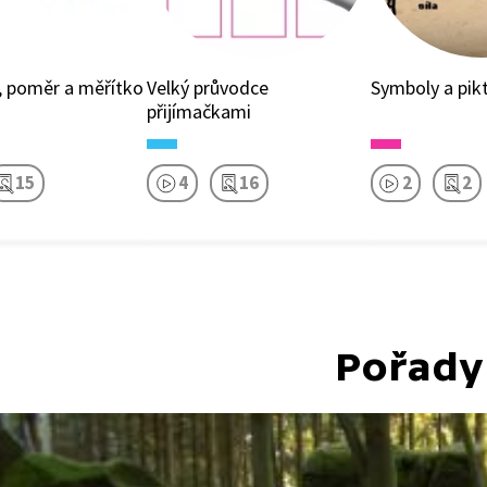
, poměr a měřítko
Velký průvodce
Symboly a pi
přijímačkami
15
4
16
2
2
Pořady