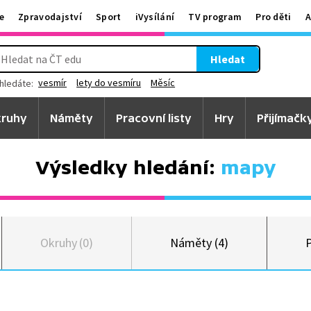
e
Zpravodajství
Sport
iVysílání
TV program
Pro děti
A
Hledat
vesmír
lety do vesmíru
Měsíc
hledáte:
ruhy
Náměty
Pracovní listy
Hry
Přijímačk
Výsledky hledání:
mapy
Okruhy (0)
Náměty (4)
P