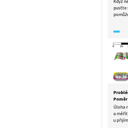
Když ne
pusťte 
pomůže
na přij
s nimi 
matema
ve své
připome
a jak s
03:28
Problé
Poměr 
Úloha 
a měří
u přijí
potrápi