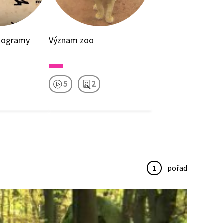
ktogramy
Význam zoo
5
2
1
pořad