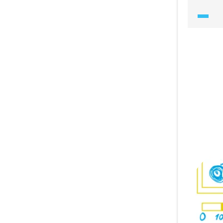
podívám
a jasně
postup 
náročně
nemusí