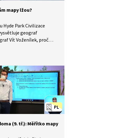
ám mapy lžou?
u Hyde Park Civilizace
vysvětluje geograf
graf Vít Voženílek, proč
py lžou. Jak mapy
jí, vysvětluje na příkladu
vného Mercatorova
ní.
PL
oma (9. tř.): Měřítko mapy