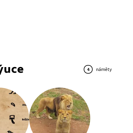
ýuce
4
náměty