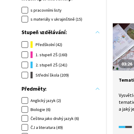
s pracovními listy
s materiály v ukrajinštině (15)
Stupeň vzdělávání:
Předškolní (42)
1. stupeň ZŠ (160)
03:26
2. stupeň ZŠ (241)
Střední škola (209)
Temati
Předměty:
Vysvětl
Anglický jazyk (2)
tematic
a jaký 
Biologie (6)
a kart
Čeština jako druhý jazyk (6)
ČJ a literatura (49)