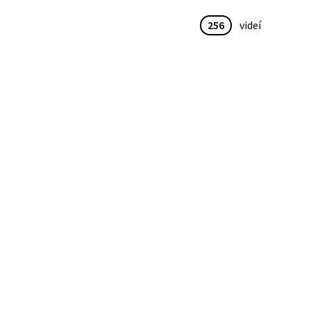
256
videí