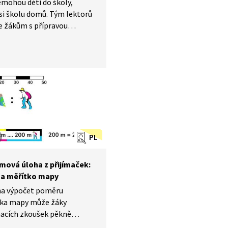
mohou děti do školy,
si školu domů. Tým lektorů
 žákům s přípravou
ímací zkoušky a zopakuje
to nejzákladnější z učiva
tiky. Marek Valášek
m vyučovacím bloku žákům
ne, co je to měřítko mapy
nadné je s ním pracovat.
PL
mová úloha z přijímaček:
a měřítko mapy
na výpočet poměru
tka mapy může žáky
macích zkoušek pěkně
t. Proto se detailněji