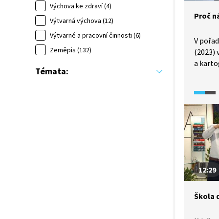
Výchova ke zdraví (4)
Proč n
Výtvarná výchova (12)
Výtvarné a pracovní činnosti (6)
V pořad
Zeměpis (132)
(2023) 
a karto
Témata:
nám ma
zkreslu
úhloje
zobraze
12:29
Škola d