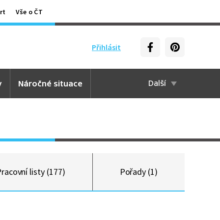
rt
Vše o ČT
Přihlásit
y
Náročné situace
Další
racovní listy (177)
Pořady (1)