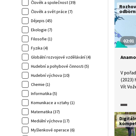
Člověk a společnost (39)
Rozhov
odborn
Člověk a svět práce (7)
Dějepis (45)
Ekologie (7)
Filosofie (1)
02:01
Fyzika (4)
Anamo
Globální rozvojové vzdělávání (4)
Hudební a pohybové činnosti (5)
V pořad
Hudební výchova (10)
(2023) 
Chemie (1)
Vít Vož
mapách
Informatika (5)
prosto
Komunikace a vztahy (1)
že veli
Matematika (37)
odpoví
Digitál
Mediální výchova (17)
kvantit
kompe
napříkl
Myšlenkové operace (6)
určitá 