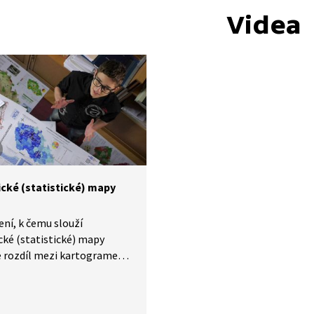
Videa
cké (statistické) mapy
ení, k čemu slouží
ké (statistické) mapy
je rozdíl mezi kartogramem
odiagramem.