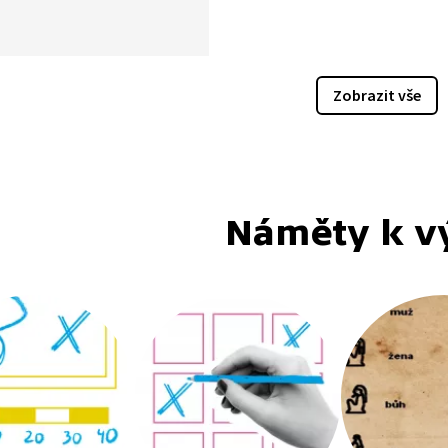
e na příklad z roku 2023
 a názorně si vysvětlíme
jeho řešení. Uvidíte, že se
jších příkladů bát
Zobrazit vše
te.
Náměty k v