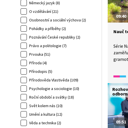
Německý jazyk (8)
O vzdělávání (21)
09:40
Osobnostní a sociální výchova (2)
Pohádky a příběhy (2)
Nauč t
Poznávání České republiky (2)
Právo a politologie (7)
Série N
zaměřuj
Prvouka (51)
gramot
Příroda (4)
třináct
Přírodopis (5)
plánova
mapy je
Přírodověda Vlastivěda (109)
Intern
Psychologie a sociologie (10)
Rozhov
zjišťov
odborn
Roční období a svátky (18)
fotogra
také up
Svět kolem nás (10)
geocac
Umění a kultura (12)
map pro
05:51
Věda a technika (2)