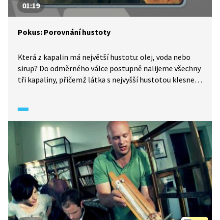
01:19
Pokus: Porovnání hustoty
Která z kapalin má největší hustotu: olej, voda nebo
sirup? Do odměrného válce postupně nalijeme všechny
tři kapaliny, přičemž látka s nejvyšší hustotou klesne
nejníže. Takže se nám seřadí odspoda nahoru v pořadí
sirup, voda a olej.