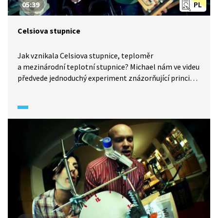
05:39
PL
Celsiova stupnice
Jak vznikala Celsiova stupnice, teploměr
a mezinárodní teplotní stupnice? Michael nám ve videu
předvede jednoduchý experiment znázorňující princip
měření teploty. Jak další objevy Celsius učinil? A platí
Celsiova stupnice všude na světě?