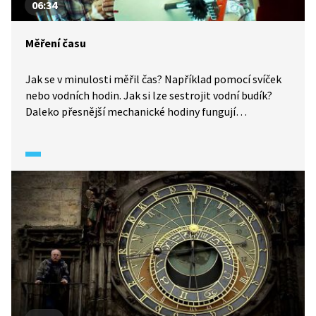
06:34
Měření času
Jak se v minulosti měřil čas? Například pomocí svíček
nebo vodních hodin. Jak si lze sestrojit vodní budík?
Daleko přesnější mechanické hodiny fungují
na principu opakujícího se kmitavého pohybu.