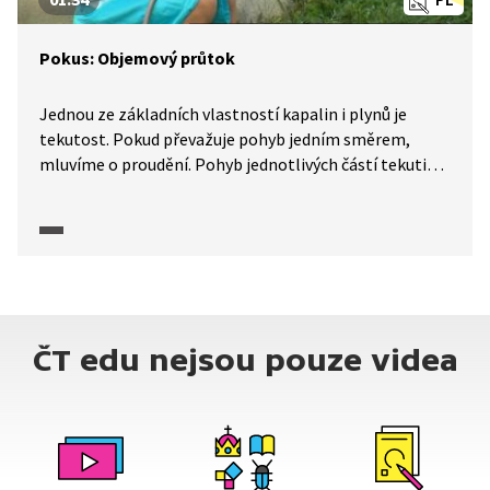
Pokus: Objemový průtok
Jednou ze základních vlastností kapalin i plynů je
tekutost. Pokud převažuje pohyb jedním směrem,
mluvíme o proudění. Pohyb jednotlivých částí tekutiny
popisujeme pomocí proudnic. Nejdůležitější veličinou,
která nám udává velikost proudění je průtok. Objemový
průtok vypočítáme tak, že objem tekutiny vydělíme
časem, po který tato tekutina proudila. Pokud chceme
změřit průtok vody hadicí, musíme změřit objem vody,
který nateče za určitý časový interval. Měření průtoku
má velký význam u řek.
ČT edu nejsou pouze videa