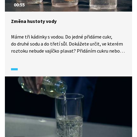
00:55
Změna hustoty vody
Máme tři kádinky s vodou. Do jedné přidáme cukr,
do druhé sodu a do třetí sůl. Dokážete určit, ve kterém
roztoku nebude vajíčko plavat? Přidáním cukru nebo
soli se zvětší hustota roztoku, a proto vajíčko plavat
bude.