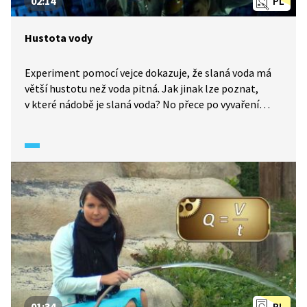
02:14
PL
Hustota vody
Experiment pomocí vejce dokazuje, že slaná voda má
větší hustotu než voda pitná. Jak jinak lze poznat,
v které nádobě je slaná voda? No přece po vyvaření
veškeré vody zbyde sůl.
01:34
PL