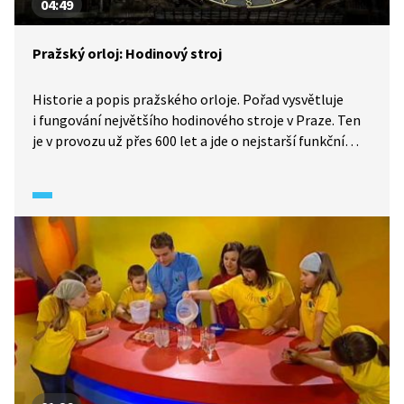
04:49
Pražský orloj: Hodinový stroj
Historie a popis pražského orloje. Pořad vysvětluje
i fungování největšího hodinového stroje v Praze. Ten
je v provozu už přes 600 let a jde o nejstarší funkční
orloj na světě. Co je historie a co legenda, která se
na orloj nabalila časem? Co všechno z něj můžeme
vyčíst?