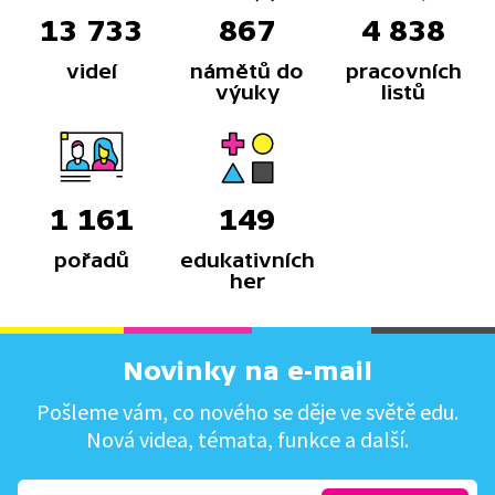
13 733
867
4 838
videí
námětů do
pracovních
výuky
listů
1 161
149
pořadů
edukativních
her
Novinky na e-mail
Pošleme vám, co nového se děje ve světě edu.
Nová videa, témata, funkce a další.