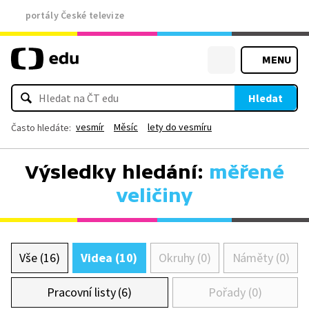
portály České televize
MENU
Hledat
vesmír
Měsíc
lety do vesmíru
Často hledáte:
Výsledky hledání:
měřené
veličiny
Vše (16)
Videa (10)
Okruhy (0)
Náměty (0)
Pracovní listy (6)
Pořady (0)